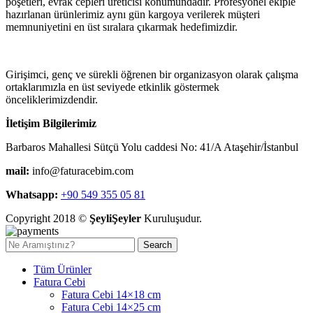
poşetleri, evrak cepleri üreticisi konumundadır. Profesyonel ekiple
hazırlanan ürünlerimiz aynı gün kargoya verilerek müşteri
memnuniyetini en üst sıralara çıkarmak hedefimizdir.
Girişimci, genç ve sürekli öğrenen bir organizasyon olarak çalışma
ortaklarımızla en üst seviyede etkinlik göstermek
önceliklerimizdendir.
İletişim Bilgilerimiz
Barbaros Mahallesi Sütçü Yolu caddesi No: 41/A Ataşehir/İstanbul
mail:
info@faturacebim.com
Whatsapp:
+90 549 355 05 81
Copyright 2018 ©
ŞeyliŞeyler
Kuruluşudur.
Search
Tüm Ürünler
Fatura Cebi
Fatura Cebi 14×18 cm
Fatura Cebi 14×25 cm