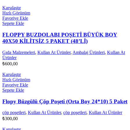
Karşılaştır
Hızlı Görünüm
Favoriye Ekle
Sepete Ekle
FLOPPY BUZDOLABI POŞETİ BÜYÜK BOY
40X50 KİLİTSİZ 5 PAKET (48’Lİ)
Gıda Malzemeleri
,
Kullan At Ürünler
,
Ambalaj Ürünleri
,
Kullan At
Ürünler
₺
600,00
Karşılaştır
Hızlı Görünüm
Favoriye Ekle
Sepete Ekle
Flopy Büzgülü Çöp Poşeti (Orta Boy 24*10) 5 Paket
çöp poşetleri
,
Kullan At Ürünler
,
çöp poşetleri
,
Kullan At Ürünler
₺
300,00
Karşılaştır