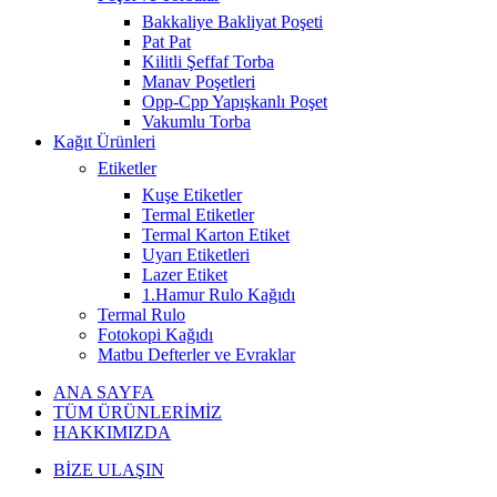
Bakkaliye Bakliyat Poşeti
Pat Pat
Kilitli Şeffaf Torba
Manav Poşetleri
Opp-Cpp Yapışkanlı Poşet
Vakumlu Torba
Kağıt Ürünleri
Etiketler
Kuşe Etiketler
Termal Etiketler
Termal Karton Etiket
Uyarı Etiketleri
Lazer Etiket
1.Hamur Rulo Kağıdı
Termal Rulo
Fotokopi Kağıdı
Matbu Defterler ve Evraklar
ANA SAYFA
TÜM ÜRÜNLERİMİZ
HAKKIMIZDA
BİZE ULAŞIN