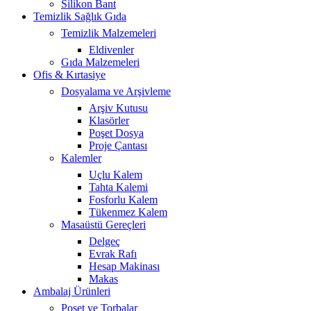
Silikon Bant
Temizlik Sağlık Gıda
Temizlik Malzemeleri
Eldivenler
Gıda Malzemeleri
Ofis & Kırtasiye
Dosyalama ve Arşivleme
Arşiv Kutusu
Klasörler
Poşet Dosya
Proje Çantası
Kalemler
Uçlu Kalem
Tahta Kalemi
Fosforlu Kalem
Tükenmez Kalem
Masaüstü Gereçleri
Delgeç
Evrak Rafı
Hesap Makinası
Makas
Ambalaj Ürünleri
Poşet ve Torbalar