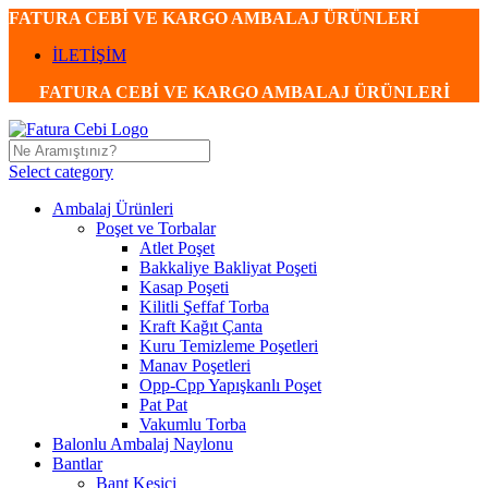
FATURA CEBİ VE KARGO AMBALAJ ÜRÜNLERİ
İLETİŞİM
FATURA CEBİ VE KARGO AMBALAJ ÜRÜNLERİ
Select category
Ambalaj Ürünleri
Poşet ve Torbalar
Atlet Poşet
Bakkaliye Bakliyat Poşeti
Kasap Poşeti
Kilitli Şeffaf Torba
Kraft Kağıt Çanta
Kuru Temizleme Poşetleri
Manav Poşetleri
Opp-Cpp Yapışkanlı Poşet
Pat Pat
Vakumlu Torba
Balonlu Ambalaj Naylonu
Bantlar
Bant Kesici