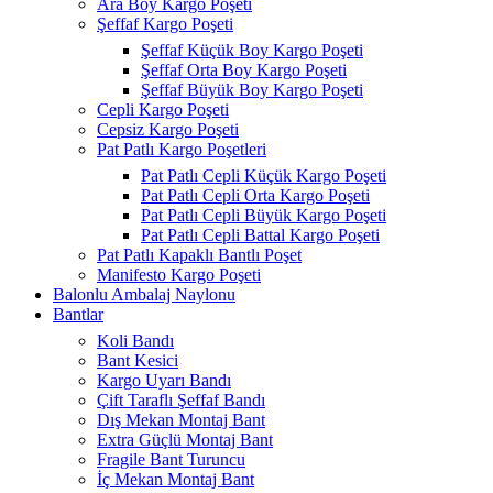
Ara Boy Kargo Poşeti
Şeffaf Kargo Poşeti
Şeffaf Küçük Boy Kargo Poşeti
Şeffaf Orta Boy Kargo Poşeti
Şeffaf Büyük Boy Kargo Poşeti
Cepli Kargo Poşeti
Cepsiz Kargo Poşeti
Pat Patlı Kargo Poşetleri
Pat Patlı Cepli Küçük Kargo Poşeti
Pat Patlı Cepli Orta Kargo Poşeti
Pat Patlı Cepli Büyük Kargo Poşeti
Pat Patlı Cepli Battal Kargo Poşeti
Pat Patlı Kapaklı Bantlı Poşet
Manifesto Kargo Poşeti
Balonlu Ambalaj Naylonu
Bantlar
Koli Bandı
Bant Kesici
Kargo Uyarı Bandı
Çift Taraflı Şeffaf Bandı
Dış Mekan Montaj Bant
Extra Güçlü Montaj Bant
Fragile Bant Turuncu
İç Mekan Montaj Bant