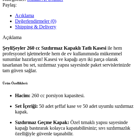
Yuvarlak
Paylaş:
Tatlı
Kasesi
Açıklama
-
Değerlendirmeler (0)
50
Shipping & Delivery
Adet
adet
Açıklama
ŞeyliŞeyler 260 cc Sızdırmaz Kapaklı Tatlı Kasesi
ile hem
profesyonel işletmelerde hem de ev kullanımında mükemmel
sunumlar hazırlayın! Kasesi ve kapağı ayrı iki parça olarak
tasarlanan bu set, sızdırmaz yapısı sayesinde paket servislerinizde
tam güven sağlar.
Ürün Özellikleri:
Hacim:
260 cc porsiyon kapasitesi.
Set İçeriği:
50 adet şeffaf kase ve 50 adet uyumlu sızdırmaz
kapak.
Sızdırmaz Geçme Kapak:
Özel tırnaklı yapısı sayesinde
kapağı bastırarak kolayca kapatabilirsiniz; sıvı sızdırmazlık
özelliğiyle güvenle taşınabilir.