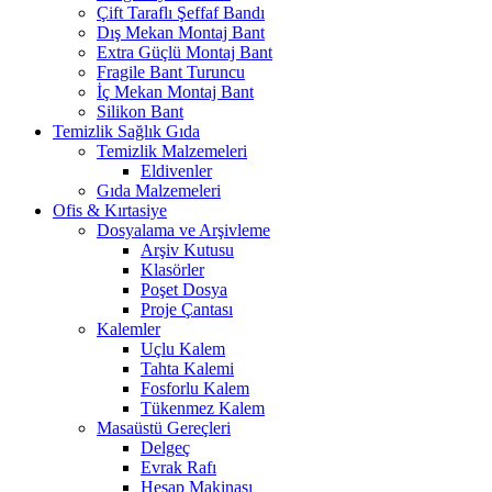
Çift Taraflı Şeffaf Bandı
Dış Mekan Montaj Bant
Extra Güçlü Montaj Bant
Fragile Bant Turuncu
İç Mekan Montaj Bant
Silikon Bant
Temizlik Sağlık Gıda
Temizlik Malzemeleri
Eldivenler
Gıda Malzemeleri
Ofis & Kırtasiye
Dosyalama ve Arşivleme
Arşiv Kutusu
Klasörler
Poşet Dosya
Proje Çantası
Kalemler
Uçlu Kalem
Tahta Kalemi
Fosforlu Kalem
Tükenmez Kalem
Masaüstü Gereçleri
Delgeç
Evrak Rafı
Hesap Makinası