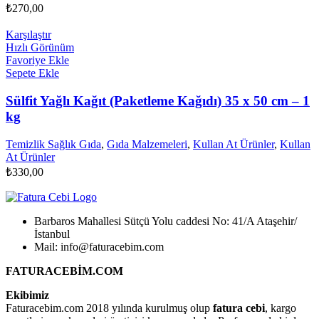
₺
270,00
Karşılaştır
Hızlı Görünüm
Favoriye Ekle
Sepete Ekle
Sülfit Yağlı Kağıt (Paketleme Kağıdı) 35 x 50 cm – 1
kg
Temizlik Sağlık Gıda
,
Gıda Malzemeleri
,
Kullan At Ürünler
,
Kullan
At Ürünler
₺
330,00
Barbaros Mahallesi Sütçü Yolu caddesi No: 41/A Ataşehir/
İstanbul
Mail: info@faturacebim.com
FATURACEBİM.COM
Ekibimiz
Faturacebim.com 2018 yılında kurulmuş olup
fatura cebi
, kargo