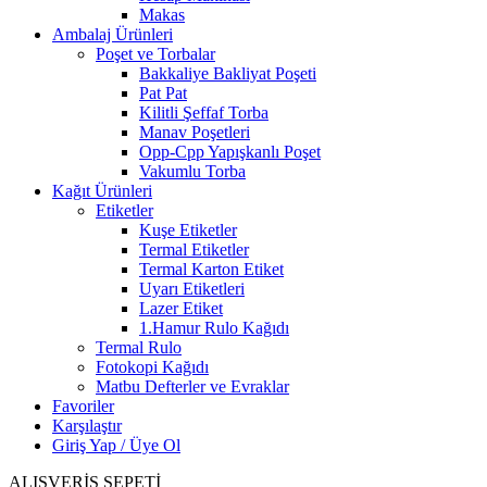
Makas
Ambalaj Ürünleri
Poşet ve Torbalar
Bakkaliye Bakliyat Poşeti
Pat Pat
Kilitli Şeffaf Torba
Manav Poşetleri
Opp-Cpp Yapışkanlı Poşet
Vakumlu Torba
Kağıt Ürünleri
Etiketler
Kuşe Etiketler
Termal Etiketler
Termal Karton Etiket
Uyarı Etiketleri
Lazer Etiket
1.Hamur Rulo Kağıdı
Termal Rulo
Fotokopi Kağıdı
Matbu Defterler ve Evraklar
Favoriler
Karşılaştır
Giriş Yap / Üye Ol
ALIŞVERİŞ SEPETİ