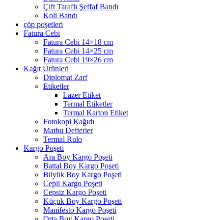
Çift Taraflı Şeffaf Bandı
Koli Bandı
çöp poşetleri
Fatura Cebi
Fatura Cebi 14×18 cm
Fatura Cebi 14×25 cm
Fatura Cebi 19×26 cm
Kağıt Ürünleri
Diplomat Zarf
Etiketler
Lazer Etiket
Termal Etiketler
Termal Karton Etiket
Fotokopi Kağıdı
Matbu Defterler
Termal Rulo
Kargo Poşeti
Ara Boy Kargo Poşeti
Battal Boy Kargo Poşeti
Büyük Boy Kargo Poşeti
Cepli Kargo Poşeti
Cepsiz Kargo Poşeti
Küçük Boy Kargo Poşeti
Manifesto Kargo Poşeti
Orta Boy Kargo Poşeti