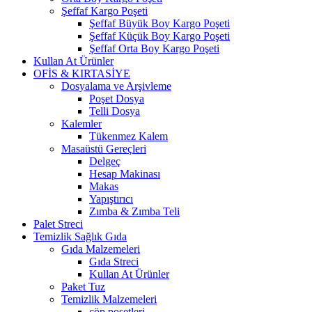
Şeffaf Kargo Poşeti
Şeffaf Büyük Boy Kargo Poşeti
Şeffaf Küçük Boy Kargo Poşeti
Şeffaf Orta Boy Kargo Poşeti
Kullan At Ürünler
OFİS & KIRTASİYE
Dosyalama ve Arşivleme
Poşet Dosya
Telli Dosya
Kalemler
Tükenmez Kalem
Masaüstü Gereçleri
Delgeç
Hesap Makinası
Makas
Yapıştırıcı
Zımba & Zımba Teli
Palet Streci
Temizlik Sağlık Gıda
Gıda Malzemeleri
Gıda Streci
Kullan At Ürünler
Paket Tuz
Temizlik Malzemeleri
çöp poşetleri