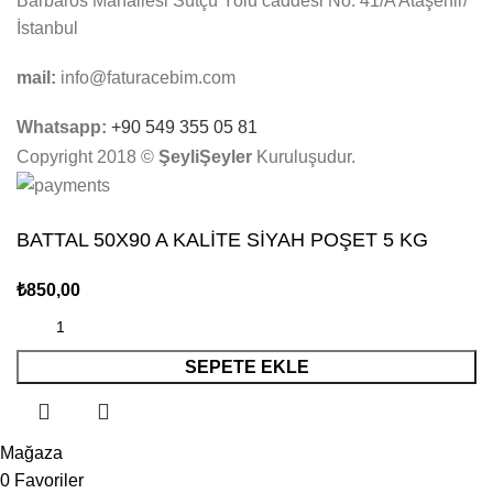
Barbaros Mahallesi Sütçü Yolu caddesi No: 41/A Ataşehir/
İstanbul
mail:
info@faturacebim.com
Whatsapp:
+90 549 355 05 81
Copyright 2018 ©
ŞeyliŞeyler
Kuruluşudur.
BATTAL 50X90 A KALİTE SİYAH POŞET 5 KG
₺
850,00
SEPETE EKLE
Mağaza
0
Favoriler