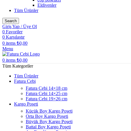
Eldivenler
Tüm Ürünler
Search
Giriş Yap / Üye Ol
0
Favoriler
0
Karşılaştır
0
items
₺
0,00
Menu
0
items
₺
0,00
Tüm Kategoriler
Tüm Ürünler
Fatura Cebi
Fatura Cebi 14×18 cm
Fatura Cebi 14×25 cm
Fatura Cebi 19×26 cm
Kargo Poşeti
Küçük Boy Kargo Poşeti
Orta Boy Kargo Poşeti
Büyük Boy Kargo Poşeti
Battal Boy Kargo Poşeti