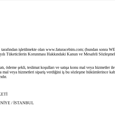
I tarafından işletilmekte olan www.faturacebim.com; (bundan sonra WE
6502 sayılı Tüketicilerin Korunması Hakkındaki Kanun ve Mesafeli Sözl
yatı, ödeme şekli, teslimat koşulları ve satışa konu mal veya hizmetler i
ında mal veya hizmetleri sipariş verdiğini iş bu sözleşme hükümlerince
ıdır.
KETİ
NİYE / İSTANBUL