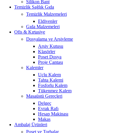
Silikon Bant
Temizlik Sağlık Gıda
Temizlik Malzemeleri
Eldivenler
Gıda Malzemeleri
Ofis & Kırtasiye
Dosyalama ve Arşivleme
Arşiv Kutusu
Klasörler
Poşet Dosya
Proje Çantası
Kalemler
Uçlu Kalem
Tahta Kalemi
Fosforlu Kalem
Tükenmez Kalem
Masaüstü Gereçleri
Delgeç
Evrak Rafı
Hesap Makinası
Makas
Ambalaj Ürünleri
Poşet ve Torbalar