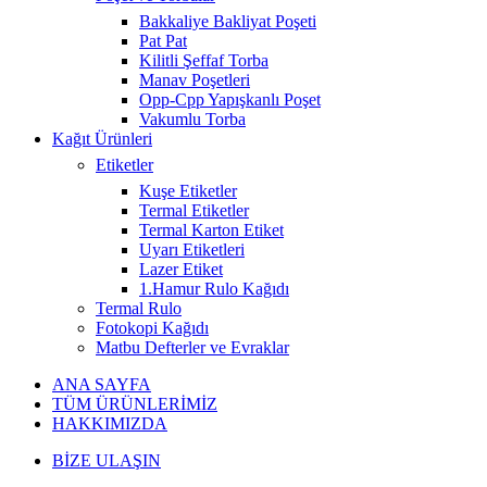
Bakkaliye Bakliyat Poşeti
Pat Pat
Kilitli Şeffaf Torba
Manav Poşetleri
Opp-Cpp Yapışkanlı Poşet
Vakumlu Torba
Kağıt Ürünleri
Etiketler
Kuşe Etiketler
Termal Etiketler
Termal Karton Etiket
Uyarı Etiketleri
Lazer Etiket
1.Hamur Rulo Kağıdı
Termal Rulo
Fotokopi Kağıdı
Matbu Defterler ve Evraklar
ANA SAYFA
TÜM ÜRÜNLERİMİZ
HAKKIMIZDA
BİZE ULAŞIN