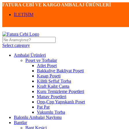
FATURA CEBİ VE KARGO AMBALAJ ÜRÜNLERİ
İLETİŞİM
Select category
Ambalaj Ürünleri
Poşet ve Torbalar
Atlet Poşet
Bakkaliye Bakliyat Poşeti
Kasap Poşeti
Kilitli Şeffaf Torba
Kraft Kağıt Çanta
Kuru Temizleme Poşetleri
Manav Poşetleri
Opp-Cpp Yapışkanlı Poşet
Pat Pat
Vakumlu Torba
Balonlu Ambalaj Naylonu
Bantlar
Bant Kesici