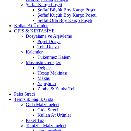
Şeffaf Kargo Poşeti
Şeffaf Büyük Boy Kargo Poşeti
Şeffaf Küçük Boy Kargo Poşeti
Şeffaf Orta Boy Kargo Poşeti
Kullan At Ürünler
OFİS & KIRTASİYE
Dosyalama ve Arşivleme
Poşet Dosya
Telli Dosya
Kalemler
Tükenmez Kalem
Masaüstü Gereçleri
Delgeç
Hesap Makinası
Makas
Yapıştırıcı
Zımba & Zımba Teli
Palet Streci
Temizlik Sağlık Gıda
Gıda Malzemeleri
Gıda Streci
Kullan At Ürünler
Paket Tuz
Temizlik Malzemeleri
çöp poşetleri