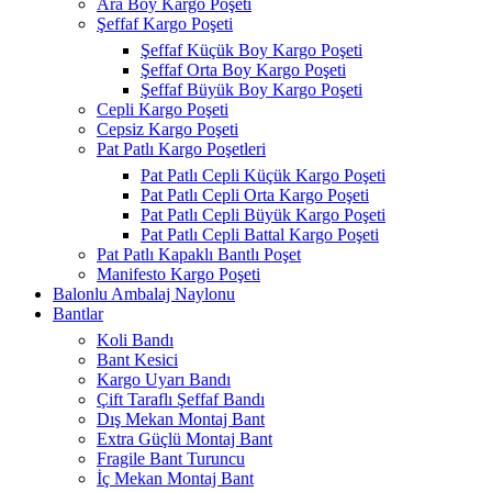
Ara Boy Kargo Poşeti
Şeffaf Kargo Poşeti
Şeffaf Küçük Boy Kargo Poşeti
Şeffaf Orta Boy Kargo Poşeti
Şeffaf Büyük Boy Kargo Poşeti
Cepli Kargo Poşeti
Cepsiz Kargo Poşeti
Pat Patlı Kargo Poşetleri
Pat Patlı Cepli Küçük Kargo Poşeti
Pat Patlı Cepli Orta Kargo Poşeti
Pat Patlı Cepli Büyük Kargo Poşeti
Pat Patlı Cepli Battal Kargo Poşeti
Pat Patlı Kapaklı Bantlı Poşet
Manifesto Kargo Poşeti
Balonlu Ambalaj Naylonu
Bantlar
Koli Bandı
Bant Kesici
Kargo Uyarı Bandı
Çift Taraflı Şeffaf Bandı
Dış Mekan Montaj Bant
Extra Güçlü Montaj Bant
Fragile Bant Turuncu
İç Mekan Montaj Bant