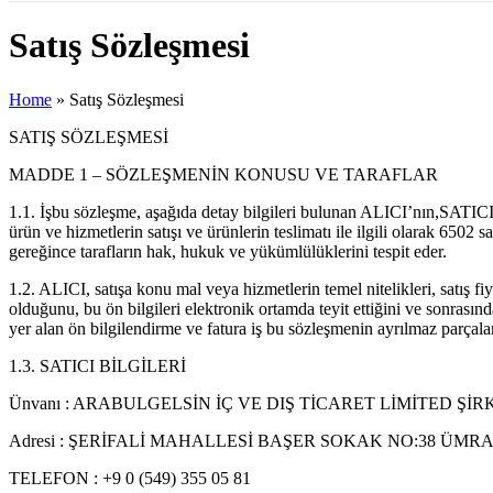
Satış Sözleşmesi
Home
»
Satış Sözleşmesi
SATIŞ SÖZLEŞMESİ
MADDE 1 – SÖZLEŞMENİN KONUSU VE TARAFLAR
1.1. İşbu sözleşme, aşağıda detay bilgileri bulunan ALICI’nın,SATIC
ürün ve hizmetlerin satışı ve ürünlerin teslimatı ile ilgili olarak 
gereğince tarafların hak, hukuk ve yükümlülüklerini tespit eder.
1.2. ALICI, satışa konu mal veya hizmetlerin temel nitelikleri, satış fi
olduğunu, bu ön bilgileri elektronik ortamda teyit ettiğini ve sonras
yer alan ön bilgilendirme ve fatura iş bu sözleşmenin ayrılmaz parçalar
1.3. SATICI BİLGİLERİ
Ünvanı : ARABULGELSİN İÇ VE DIŞ TİCARET LİMİTED ŞİR
Adresi : ŞERİFALİ MAHALLESİ BAŞER SOKAK NO:38 ÜMRA
TELEFON : +9 0 (549) 355 05 81