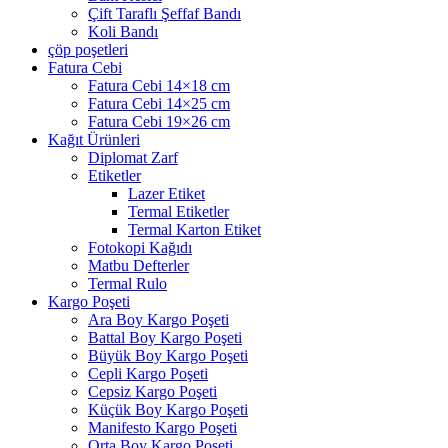
Çift Taraflı Şeffaf Bandı
Koli Bandı
çöp poşetleri
Fatura Cebi
Fatura Cebi 14×18 cm
Fatura Cebi 14×25 cm
Fatura Cebi 19×26 cm
Kağıt Ürünleri
Diplomat Zarf
Etiketler
Lazer Etiket
Termal Etiketler
Termal Karton Etiket
Fotokopi Kağıdı
Matbu Defterler
Termal Rulo
Kargo Poşeti
Ara Boy Kargo Poşeti
Battal Boy Kargo Poşeti
Büyük Boy Kargo Poşeti
Cepli Kargo Poşeti
Cepsiz Kargo Poşeti
Küçük Boy Kargo Poşeti
Manifesto Kargo Poşeti
Orta Boy Kargo Poşeti