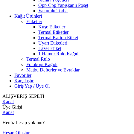
Opp-Cpp Yapışkanlı Poşet
Vakumlu Torba
Kağıt Ürünleri
Etiketler
Kuşe Etiketler
Termal Etiketler
Termal Karton Etiket
Uyarı Etiketleri
Lazer Etiket
1.Hamur Rulo Kağıdı
Termal Rulo
Fotokopi Kağıdı
Matbu Defterler ve Evraklar
Favoriler
Karşılaştır
Giriş Yap / Üye Ol
ALIŞVERİŞ SEPETİ
Kapat
Üye Girişi
Kapat
Henüz hesap yok mu?
Hesap Oluştur