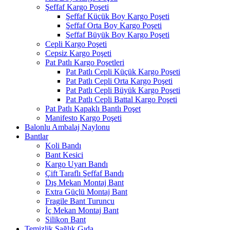
Şeffaf Kargo Poşeti
Şeffaf Küçük Boy Kargo Poşeti
Şeffaf Orta Boy Kargo Poşeti
Şeffaf Büyük Boy Kargo Poşeti
Cepli Kargo Poşeti
Cepsiz Kargo Poşeti
Pat Patlı Kargo Poşetleri
Pat Patlı Cepli Küçük Kargo Poşeti
Pat Patlı Cepli Orta Kargo Poşeti
Pat Patlı Cepli Büyük Kargo Poşeti
Pat Patlı Cepli Battal Kargo Poşeti
Pat Patlı Kapaklı Bantlı Poşet
Manifesto Kargo Poşeti
Balonlu Ambalaj Naylonu
Bantlar
Koli Bandı
Bant Kesici
Kargo Uyarı Bandı
Çift Taraflı Şeffaf Bandı
Dış Mekan Montaj Bant
Extra Güçlü Montaj Bant
Fragile Bant Turuncu
İç Mekan Montaj Bant
Silikon Bant
Temizlik Sağlık Gıda