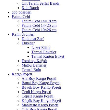
Çift Taraflı Şeffaf Bandı
Koli Bandı
çöp poşetleri
Fatura Cebi
Fatura Cebi 14×18 cm
Fatura Cebi 14×25 cm
Fatura Cebi 19×26 cm
Kağıt Ürünleri
Diplomat Zarf
Etiketler
Lazer Etiket
Termal Etiketler
Termal Karton Etiket
Fotokopi Kağıdı
Matbu Defterler
Termal Rulo
Kargo Poşeti
Ara Boy Kargo Poşeti
Battal Boy Kargo Poşeti
Büyük Boy Kargo Poşeti
Cepli Kargo Poşeti
Cepsiz Kargo Poşeti
Küçük Boy Kargo Poşeti
Manifesto Kargo Poşeti
Orta Boy Kargo Poşeti