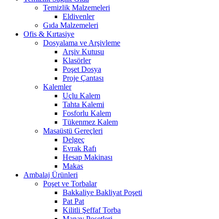
Temizlik Malzemeleri
Eldivenler
Gıda Malzemeleri
Ofis & Kırtasiye
Dosyalama ve Arşivleme
Arşiv Kutusu
Klasörler
Poşet Dosya
Proje Çantası
Kalemler
Uçlu Kalem
Tahta Kalemi
Fosforlu Kalem
Tükenmez Kalem
Masaüstü Gereçleri
Delgeç
Evrak Rafı
Hesap Makinası
Makas
Ambalaj Ürünleri
Poşet ve Torbalar
Bakkaliye Bakliyat Poşeti
Pat Pat
Kilitli Şeffaf Torba
Manav Poşetleri