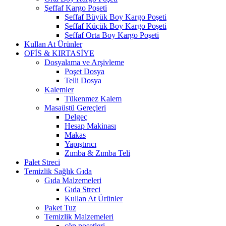
Şeffaf Kargo Poşeti
Şeffaf Büyük Boy Kargo Poşeti
Şeffaf Küçük Boy Kargo Poşeti
Şeffaf Orta Boy Kargo Poşeti
Kullan At Ürünler
OFİS & KIRTASİYE
Dosyalama ve Arşivleme
Poşet Dosya
Telli Dosya
Kalemler
Tükenmez Kalem
Masaüstü Gereçleri
Delgeç
Hesap Makinası
Makas
Yapıştırıcı
Zımba & Zımba Teli
Palet Streci
Temizlik Sağlık Gıda
Gıda Malzemeleri
Gıda Streci
Kullan At Ürünler
Paket Tuz
Temizlik Malzemeleri
çöp poşetleri