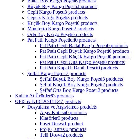
Battal Boy Kargo Poşeti
6 products
Büyük Boy Kargo Poşeti
3 products
Cepli Kargo Poşeti
8 products
Cepsiz Kargo Poşeti
8 products
Küçük Boy Kargo Poşeti
6 products
Manifesto Kargo Poşeti
2 products
Orta Boy Kargo Poşeti
6 products
Pat Patlı Kargo Poşetleri
0 products
Pat Patlı Cepli Battal Kargo Poşeti
0 products
Pat Patlı Cepli Büyük Kargo Poşeti
0 products
Pat Patlı Cepli Küçük Kargo Poşeti
0 products
Pat Patlı Cepli Orta Kargo Poşeti
0 products
Pat Patlı Kapaklı Bantlı Poşet
0 products
Şeffaf Kargo Poşeti
7 products
Şeffaf Büyük Boy Kargo Poşeti
3 products
Şeffaf Küçük Boy Kargo Poşeti
2 products
Şeffaf Orta Boy Kargo Poşeti
2 products
Kullan At Ürünler
83 products
OFİS & KIRTASİYE
47 products
Dosyalama ve Arşivleme
3 products
Arşiv Kutusu
0 products
Klasörler
0 products
Poşet Dosya
1 product
Proje Çantası
0 products
Telli Dosya
2 products