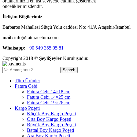
ortaklarımızla en üst seviyede etkinlik göstermek
önceliklerimizdendir.
İletişim Bilgilerimiz
Barbaros Mahallesi Sütçü Yolu caddesi No: 41/A Ataşehir/İstanbul
mail:
info@faturacebim.com
Whatsapp:
+90 549 355 05 81
Copyright 2018 ©
ŞeyliŞeyler
Kuruluşudur.
Search
Tüm Ürünler
Fatura Cebi
Fatura Cebi 14×18 cm
Fatura Cebi 14×25 cm
Fatura Cebi 19×26 cm
Kargo Poşeti
Küçük Boy Kargo Poşeti
Orta Boy Kargo Poşeti
Büyük Boy Kargo Poşeti
Battal Boy Kargo Poşeti
Ara Boy Kargo Poşeti