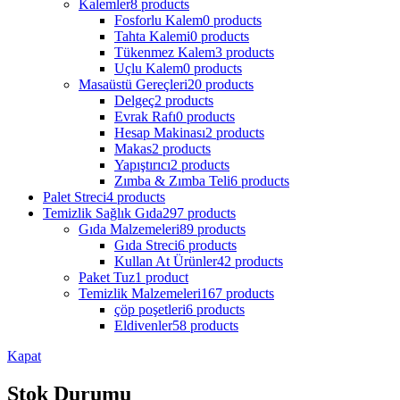
Kalemler
8 products
Fosforlu Kalem
0 products
Tahta Kalemi
0 products
Tükenmez Kalem
3 products
Uçlu Kalem
0 products
Masaüstü Gereçleri
20 products
Delgeç
2 products
Evrak Rafı
0 products
Hesap Makinası
2 products
Makas
2 products
Yapıştırıcı
2 products
Zımba & Zımba Teli
6 products
Palet Streci
4 products
Temizlik Sağlık Gıda
297 products
Gıda Malzemeleri
89 products
Gıda Streci
6 products
Kullan At Ürünler
42 products
Paket Tuz
1 product
Temizlik Malzemeleri
167 products
çöp poşetleri
6 products
Eldivenler
58 products
Kapat
Stok Durumu