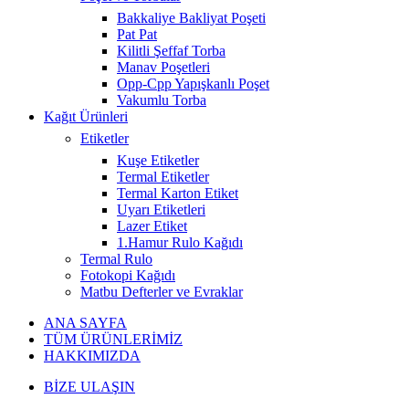
Bakkaliye Bakliyat Poşeti
Pat Pat
Kilitli Şeffaf Torba
Manav Poşetleri
Opp-Cpp Yapışkanlı Poşet
Vakumlu Torba
Kağıt Ürünleri
Etiketler
Kuşe Etiketler
Termal Etiketler
Termal Karton Etiket
Uyarı Etiketleri
Lazer Etiket
1.Hamur Rulo Kağıdı
Termal Rulo
Fotokopi Kağıdı
Matbu Defterler ve Evraklar
ANA SAYFA
TÜM ÜRÜNLERİMİZ
HAKKIMIZDA
BİZE ULAŞIN