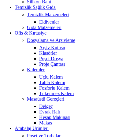
Silikon Bant
Temizlik Sağlık Gıda
Temizlik Malzemeleri
Eldivenler
Gıda Malzemeleri
Ofis & Kırtasiye
Dosyalama ve Arşivleme
Arşiv Kutusu
Klasörler
Poşet Dosya
Proje Çantası
Kalemler
Uçlu Kalem
Tahta Kalemi
Fosforlu Kalem
Tükenmez Kalem
Masaüstü Gereçleri
Delgeç
Evrak Rafı
Hesap Makinası
Makas
Ambalaj Ürünleri
Poşet ve Torbalar