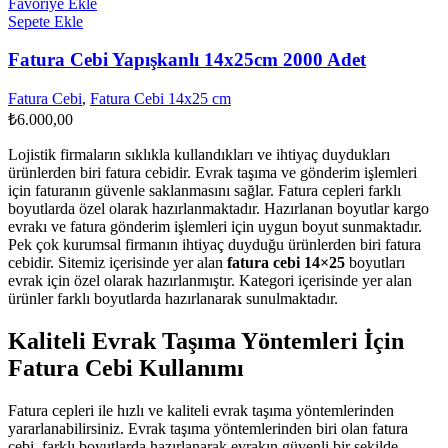
Favoriye Ekle
Sepete Ekle
Fatura Cebi Yapışkanlı 14x25cm 2000 Adet
Fatura Cebi
,
Fatura Cebi 14x25 cm
₺
6.000,00
Lojistik firmaların sıklıkla kullandıkları ve ihtiyaç duydukları
ürünlerden biri fatura cebidir. Evrak taşıma ve gönderim işlemleri
için faturanın güvenle saklanmasını sağlar. Fatura cepleri farklı
boyutlarda özel olarak hazırlanmaktadır. Hazırlanan boyutlar kargo
evrakı ve fatura gönderim işlemleri için uygun boyut sunmaktadır.
Pek çok kurumsal firmanın ihtiyaç duyduğu ürünlerden biri fatura
cebidir. Sitemiz içerisinde yer alan
fatura cebi 14×25
boyutları
evrak için özel olarak hazırlanmıştır. Kategori içerisinde yer alan
ürünler farklı boyutlarda hazırlanarak sunulmaktadır.
Kaliteli Evrak Taşıma Yöntemleri İçin
Fatura Cebi Kullanımı
Fatura cepleri ile hızlı ve kaliteli evrak taşıma yöntemlerinden
yararlanabilirsiniz. Evrak taşıma yöntemlerinden biri olan fatura
cebi, farklı boyutlarda hazırlanarak evrakın güvenli bir şekilde