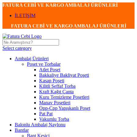
FATURA CEBİ VE KARGO AMBALAJ ÜRÜNLERİ
İLETİŞİM
FATURA CEBİ VE KARGO AMBALAJ ÜRÜNLERİ
Select category
Ambalaj Ürünleri
Poşet ve Torbalar
Atlet Poşet
Bakkaliye Bakliyat Poşeti
Kasap Poşeti
Kilitli Şeffaf Torba
Kraft Kağıt Çanta
Kuru Temizleme Poşetleri
Manav Poşetleri
Opp-Cpp Yapışkanlı Poşet
Pat Pat
Vakumlu Torba
Balonlu Ambalaj Naylonu
Bantlar
Bant Kesici