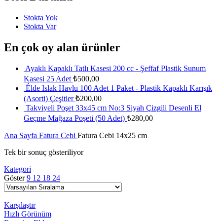
Stokta Yok
Stokta Var
En çok oy alan ürünler
Ayaklı Kapaklı Tatlı Kasesi 200 cc - Şeffaf Plastik Sunum
Kasesi 25 Adet
₺
500,00
Élde Islak Havlu 100 Adet 1 Paket - Plastik Kapaklı Karışık
(Asorti) Çeşitler
₺
200,00
Takviyeli Poşet 33x45 cm No:3 Siyah Çizgili Desenli El
Geçme Mağaza Poşeti (50 Adet)
₺
280,00
Ana Sayfa
Fatura Cebi
Fatura Cebi 14x25 cm
Tek bir sonuç gösteriliyor
Kategori
Göster
9
12
18
24
Karşılaştır
Hızlı Görünüm