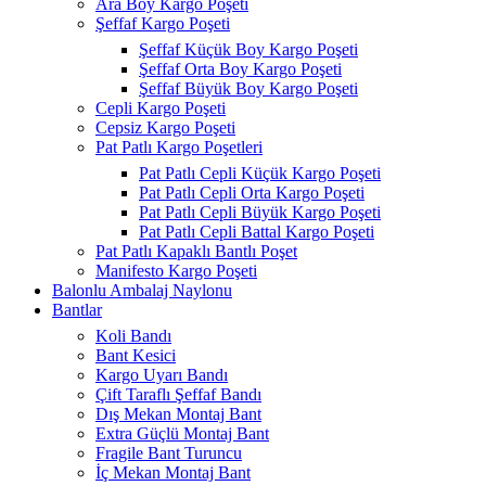
Ara Boy Kargo Poşeti
Şeffaf Kargo Poşeti
Şeffaf Küçük Boy Kargo Poşeti
Şeffaf Orta Boy Kargo Poşeti
Şeffaf Büyük Boy Kargo Poşeti
Cepli Kargo Poşeti
Cepsiz Kargo Poşeti
Pat Patlı Kargo Poşetleri
Pat Patlı Cepli Küçük Kargo Poşeti
Pat Patlı Cepli Orta Kargo Poşeti
Pat Patlı Cepli Büyük Kargo Poşeti
Pat Patlı Cepli Battal Kargo Poşeti
Pat Patlı Kapaklı Bantlı Poşet
Manifesto Kargo Poşeti
Balonlu Ambalaj Naylonu
Bantlar
Koli Bandı
Bant Kesici
Kargo Uyarı Bandı
Çift Taraflı Şeffaf Bandı
Dış Mekan Montaj Bant
Extra Güçlü Montaj Bant
Fragile Bant Turuncu
İç Mekan Montaj Bant