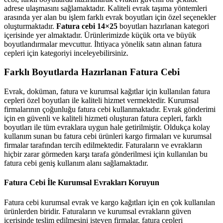
adrese ulaşmasını sağlamaktadır. Kaliteli evrak taşıma yöntemleri
arasında yer alan bu işlem farklı evrak boyutları için özel seçenekler
oluşturmaktadır.
Fatura cebi 14×25
boyutları hazırlanan kategori
içerisinde yer almaktadır. Ürünlerimizde küçük orta ve büyük
boyutlandırmalar mevcuttur. İhtiyaca yönelik satın alınan fatura
cepleri için kategoriyi inceleyebilirsiniz.
Farklı Boyutlarda Hazırlanan Fatura Cebi
Evrak, doküman, fatura ve kurumsal kağıtlar için kullanılan fatura
cepleri özel boyutları ile kaliteli hizmet vermektedir. Kurumsal
firmalarının çoğunluğu fatura cebi kullanmaktadır. Evrak gönderimi
için en güvenli ve kaliteli hizmeti oluşturan fatura cepleri, farklı
boyutları ile tüm evraklara uygun hale getirilmiştir. Oldukça kolay
kullanım sunan bu fatura cebi ürünleri kargo firmaları ve kurumsal
firmalar tarafından tercih edilmektedir. Faturaların ve evrakların
hiçbir zarar görmeden karşı tarafa gönderilmesi için kullanılan bu
fatura cebi geniş kullanım alanı sağlamaktadır.
Fatura Cebi İle Kurumsal Evrakları Koruyun
Fatura cebi kurumsal evrak ve kargo kağıtları için en çok kullanılan
ürünlerden biridir. Faturaların ve kurumsal evrakların güven
içerisinde teslim edilmesini isteyen firmalar, fatura cepleri