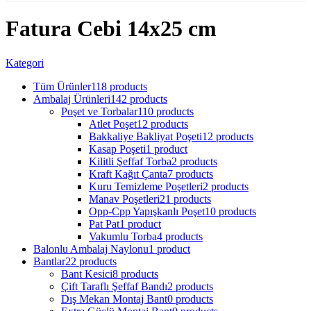
Fatura Cebi 14x25 cm
Kategori
Tüm Ürünler
118 products
Ambalaj Ürünleri
142 products
Poşet ve Torbalar
110 products
Atlet Poşet
12 products
Bakkaliye Bakliyat Poşeti
12 products
Kasap Poşeti
1 product
Kilitli Şeffaf Torba
2 products
Kraft Kağıt Çanta
7 products
Kuru Temizleme Poşetleri
2 products
Manav Poşetleri
21 products
Opp-Cpp Yapışkanlı Poşet
10 products
Pat Pat
1 product
Vakumlu Torba
4 products
Balonlu Ambalaj Naylonu
1 product
Bantlar
22 products
Bant Kesici
8 products
Çift Taraflı Şeffaf Bandı
2 products
Dış Mekan Montaj Bant
0 products