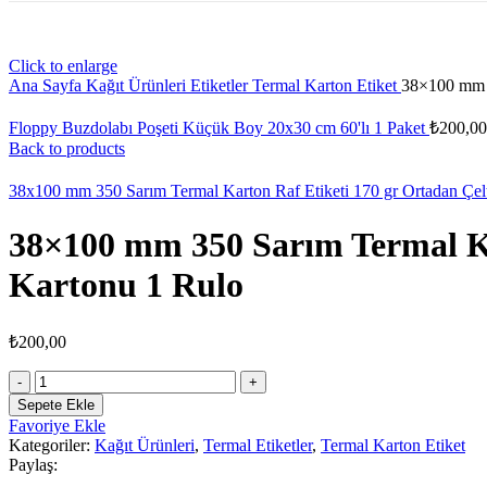
Click to enlarge
Ana Sayfa
Kağıt Ürünleri
Etiketler
Termal Karton Etiket
38×100 mm 3
Floppy Buzdolabı Poşeti Küçük Boy 20x30 cm 60'lı 1 Paket
₺
200,00
Back to products
38x100 mm 350 Sarım Termal Karton Raf Etiketi 170 gr Ortadan Çel
38×100 mm 350 Sarım Termal Kar
Kartonu 1 Rulo
₺
200,00
38x100
mm
Sepete Ekle
350
Favoriye Ekle
Sarım
Kategoriler:
Kağıt Ürünleri
,
Termal Etiketler
,
Termal Karton Etiket
Termal
Paylaş:
Karton