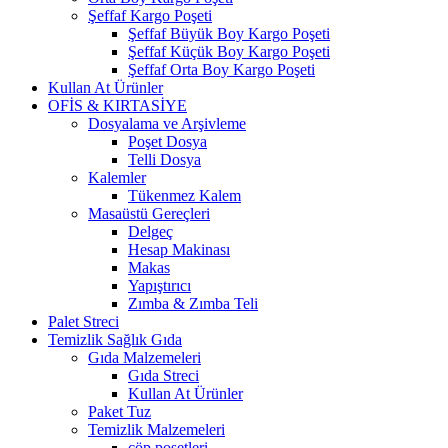
Şeffaf Kargo Poşeti
Şeffaf Büyük Boy Kargo Poşeti
Şeffaf Küçük Boy Kargo Poşeti
Şeffaf Orta Boy Kargo Poşeti
Kullan At Ürünler
OFİS & KIRTASİYE
Dosyalama ve Arşivleme
Poşet Dosya
Telli Dosya
Kalemler
Tükenmez Kalem
Masaüstü Gereçleri
Delgeç
Hesap Makinası
Makas
Yapıştırıcı
Zımba & Zımba Teli
Palet Streci
Temizlik Sağlık Gıda
Gıda Malzemeleri
Gıda Streci
Kullan At Ürünler
Paket Tuz
Temizlik Malzemeleri
çöp poşetleri