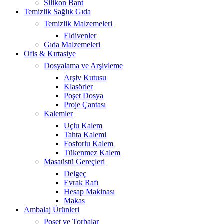
Silikon Bant
Temizlik Sağlık Gıda
Temizlik Malzemeleri
Eldivenler
Gıda Malzemeleri
Ofis & Kırtasiye
Dosyalama ve Arşivleme
Arşiv Kutusu
Klasörler
Poşet Dosya
Proje Çantası
Kalemler
Uçlu Kalem
Tahta Kalemi
Fosforlu Kalem
Tükenmez Kalem
Masaüstü Gereçleri
Delgeç
Evrak Rafı
Hesap Makinası
Makas
Ambalaj Ürünleri
Poşet ve Torbalar