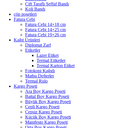
Çift Taraflı Şeffaf Bandı
Koli Bandı
çöp poşetleri
Fatura Cebi
Fatura Cebi 14×18 cm
Fatura Cebi 14×25 cm
Fatura Cebi 19×26 cm
Kağıt Ürünleri
Diplomat Zarf
Etiketler
Lazer Etiket
Termal Etiketler
Termal Karton Etiket
Fotokopi Kağıdı
Matbu Defterler
Termal Rulo
Kargo Poşeti
Ara Boy Kargo Poşeti
Battal Boy Kargo Poşeti
Büyük Boy Kargo Poşeti
Cepli Kargo Poşeti
Cepsiz Kargo Poşeti
Küçük Boy Kargo Poşeti
Manifesto Kargo Poşeti
Orta Boy Kargo Poşeti