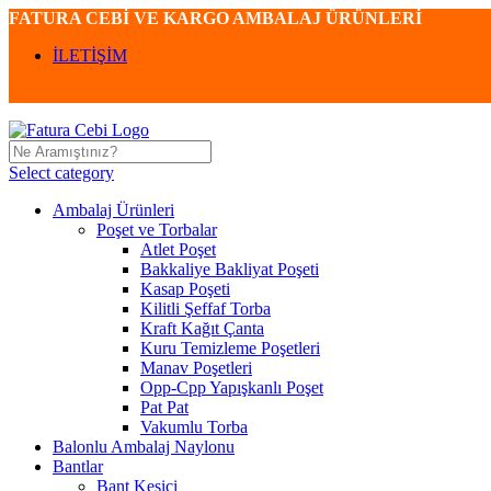
FATURA CEBİ VE KARGO AMBALAJ ÜRÜNLERİ
İLETİŞİM
Select category
Ambalaj Ürünleri
Poşet ve Torbalar
Atlet Poşet
Bakkaliye Bakliyat Poşeti
Kasap Poşeti
Kilitli Şeffaf Torba
Kraft Kağıt Çanta
Kuru Temizleme Poşetleri
Manav Poşetleri
Opp-Cpp Yapışkanlı Poşet
Pat Pat
Vakumlu Torba
Balonlu Ambalaj Naylonu
Bantlar
Bant Kesici