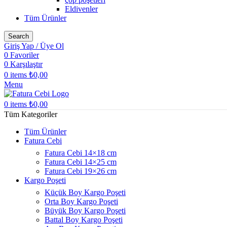
Eldivenler
Tüm Ürünler
Search
Giriş Yap / Üye Ol
0
Favoriler
0
Karşılaştır
0
items
₺
0,00
Menu
0
items
₺
0,00
Tüm Kategoriler
Tüm Ürünler
Fatura Cebi
Fatura Cebi 14×18 cm
Fatura Cebi 14×25 cm
Fatura Cebi 19×26 cm
Kargo Poşeti
Küçük Boy Kargo Poşeti
Orta Boy Kargo Poşeti
Büyük Boy Kargo Poşeti
Battal Boy Kargo Poşeti