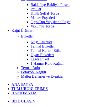
Bakkaliye Bakliyat Poşeti
Pat Pat
Kilitli Şeffaf Torba
Manav Poşetleri
Opp-Cpp Yapışkanlı Poşet
Vakumlu Torba
Kağıt Ürünleri
Etiketler
Kuşe Etiketler
Termal Etiketler
Termal Karton Etiket
Uyarı Etiketleri
Lazer Etiket
1.Hamur Rulo Kağıdı
Termal Rulo
Fotokopi Kağıdı
Matbu Defterler ve Evraklar
ANA SAYFA
TÜM ÜRÜNLERİMİZ
HAKKIMIZDA
BİZE ULAŞIN