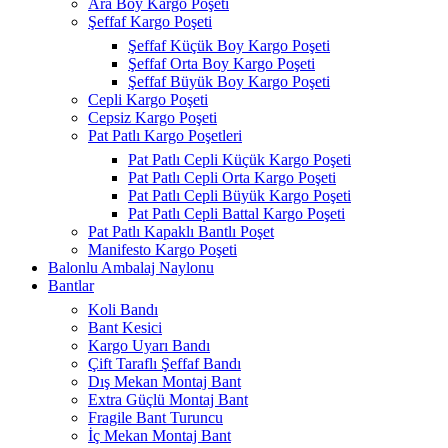
Ara Boy Kargo Poşeti
Şeffaf Kargo Poşeti
Şeffaf Küçük Boy Kargo Poşeti
Şeffaf Orta Boy Kargo Poşeti
Şeffaf Büyük Boy Kargo Poşeti
Cepli Kargo Poşeti
Cepsiz Kargo Poşeti
Pat Patlı Kargo Poşetleri
Pat Patlı Cepli Küçük Kargo Poşeti
Pat Patlı Cepli Orta Kargo Poşeti
Pat Patlı Cepli Büyük Kargo Poşeti
Pat Patlı Cepli Battal Kargo Poşeti
Pat Patlı Kapaklı Bantlı Poşet
Manifesto Kargo Poşeti
Balonlu Ambalaj Naylonu
Bantlar
Koli Bandı
Bant Kesici
Kargo Uyarı Bandı
Çift Taraflı Şeffaf Bandı
Dış Mekan Montaj Bant
Extra Güçlü Montaj Bant
Fragile Bant Turuncu
İç Mekan Montaj Bant