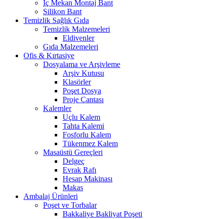
İç Mekan Montaj Bant
Silikon Bant
Temizlik Sağlık Gıda
Temizlik Malzemeleri
Eldivenler
Gıda Malzemeleri
Ofis & Kırtasiye
Dosyalama ve Arşivleme
Arşiv Kutusu
Klasörler
Poşet Dosya
Proje Çantası
Kalemler
Uçlu Kalem
Tahta Kalemi
Fosforlu Kalem
Tükenmez Kalem
Masaüstü Gereçleri
Delgeç
Evrak Rafı
Hesap Makinası
Makas
Ambalaj Ürünleri
Poşet ve Torbalar
Bakkaliye Bakliyat Poşeti