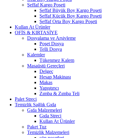
Şeffaf Kargo Poşeti
Şeffaf Büyük Boy Kargo Poşeti
Şeffaf Küçük Boy Kargo Poşeti
Şeffaf Orta Boy Kargo Poşeti
Kullan At Ürünler
OFİS & KIRTASİYE
Dosyalama ve Arşivleme
Poşet Dosya
Telli Dosya
Kalemler
Tükenmez Kalem
Masaüstü Gereçleri
Delgeç
Hesap Makinası
Makas
Yapıştırıcı
Zımba & Zımba Teli
Palet Streci
Temizlik Sağlık Gıda
Gıda Malzemeleri
Gıda Streci
Kullan At Ürünler
Paket Tuz
Temizlik Malzemeleri
çöp poşetleri