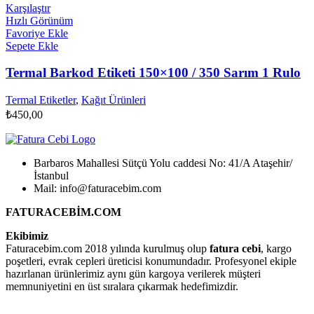
Karşılaştır
Hızlı Görünüm
Favoriye Ekle
Sepete Ekle
Termal Barkod Etiketi 150×100 / 350 Sarım 1 Rulo
Termal Etiketler
,
Kağıt Ürünleri
₺
450,00
Barbaros Mahallesi Sütçü Yolu caddesi No: 41/A Ataşehir/
İstanbul
Mail: info@faturacebim.com
FATURACEBİM.COM
Ekibimiz
Faturacebim.com 2018 yılında kurulmuş olup
fatura cebi
, kargo
poşetleri, evrak cepleri üreticisi konumundadır. Profesyonel ekiple
hazırlanan ürünlerimiz aynı gün kargoya verilerek müşteri
memnuniyetini en üst sıralara çıkarmak hedefimizdir.