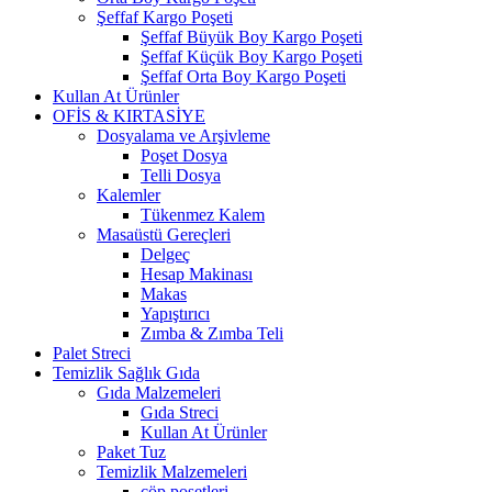
Şeffaf Kargo Poşeti
Şeffaf Büyük Boy Kargo Poşeti
Şeffaf Küçük Boy Kargo Poşeti
Şeffaf Orta Boy Kargo Poşeti
Kullan At Ürünler
OFİS & KIRTASİYE
Dosyalama ve Arşivleme
Poşet Dosya
Telli Dosya
Kalemler
Tükenmez Kalem
Masaüstü Gereçleri
Delgeç
Hesap Makinası
Makas
Yapıştırıcı
Zımba & Zımba Teli
Palet Streci
Temizlik Sağlık Gıda
Gıda Malzemeleri
Gıda Streci
Kullan At Ürünler
Paket Tuz
Temizlik Malzemeleri
çöp poşetleri