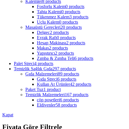
Kalemler
8 products
Fosforlu Kalem
0 products
Tahta Kalemi
0 products
Tükenmez Kalem
3 products
Uçlu Kalem
0 products
Masaüstü Gereçleri
20 products
Delgeç
2 products
Evrak Rafı
0 products
Hesap Makinası
2 products
Makas
2 products
Yapıştırıcı
2 products
Zımba & Zımba Teli
6 products
Palet Streci
4 products
Temizlik Sağlık Gıda
297 products
Gıda Malzemeleri
89 products
Gıda Streci
6 products
Kullan At Ürünler
42 products
Paket Tuz
1 product
Temizlik Malzemeleri
167 products
çöp poşetleri
6 products
Eldivenler
58 products
Kapat
Fiyata Göre Filtrele