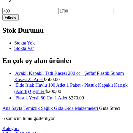
En
En
düşük
yüksek
Filtrele
fiyat
fiyat
Stok Durumu
Stokta Yok
Stokta Var
En çok oy alan ürünler
Ayaklı Kapaklı Tatlı Kasesi 200 cc - Şeffaf Plastik Sunum
Kasesi 25 Adet
₺
500,00
Élde Islak Havlu 100 Adet 1 Paket - Plastik Kapaklı Karışık
(Asorti) Çeşitler
₺
200,00
Plastik Yersil 50 Cm 1 Adet
₺
270,00
Ana Sayfa
Temizlik Sağlık Gıda
Gıda Malzemeleri
Gıda Streci
6 sonucun tümü gösteriliyor
Kategori