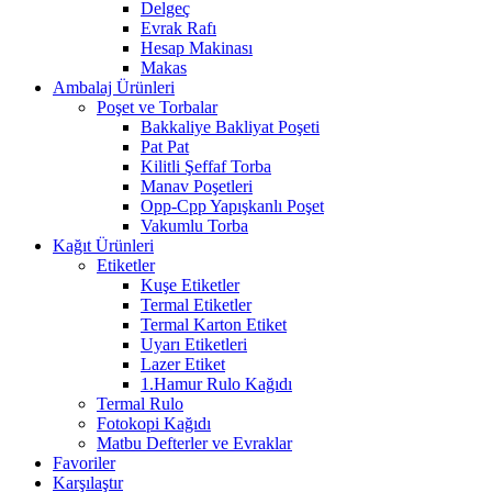
Delgeç
Evrak Rafı
Hesap Makinası
Makas
Ambalaj Ürünleri
Poşet ve Torbalar
Bakkaliye Bakliyat Poşeti
Pat Pat
Kilitli Şeffaf Torba
Manav Poşetleri
Opp-Cpp Yapışkanlı Poşet
Vakumlu Torba
Kağıt Ürünleri
Etiketler
Kuşe Etiketler
Termal Etiketler
Termal Karton Etiket
Uyarı Etiketleri
Lazer Etiket
1.Hamur Rulo Kağıdı
Termal Rulo
Fotokopi Kağıdı
Matbu Defterler ve Evraklar
Favoriler
Karşılaştır