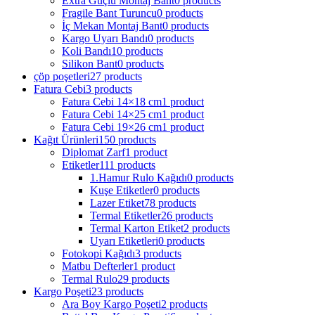
Extra Güçlü Montaj Bant
0 products
Fragile Bant Turuncu
0 products
İç Mekan Montaj Bant
0 products
Kargo Uyarı Bandı
0 products
Koli Bandı
10 products
Silikon Bant
0 products
çöp poşetleri
27 products
Fatura Cebi
3 products
Fatura Cebi 14×18 cm
1 product
Fatura Cebi 14×25 cm
1 product
Fatura Cebi 19×26 cm
1 product
Kağıt Ürünleri
150 products
Diplomat Zarf
1 product
Etiketler
111 products
1.Hamur Rulo Kağıdı
0 products
Kuşe Etiketler
0 products
Lazer Etiket
78 products
Termal Etiketler
26 products
Termal Karton Etiket
2 products
Uyarı Etiketleri
0 products
Fotokopi Kağıdı
3 products
Matbu Defterler
1 product
Termal Rulo
29 products
Kargo Poşeti
23 products
Ara Boy Kargo Poşeti
2 products