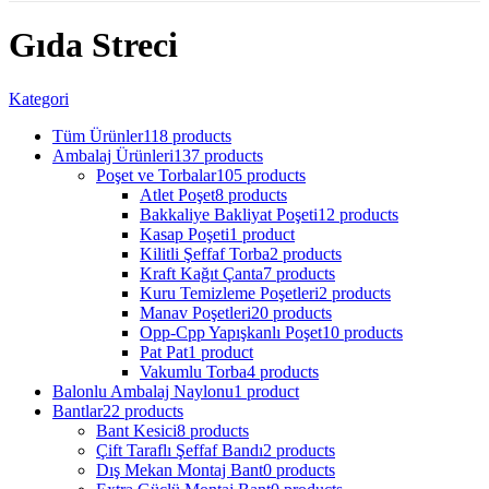
Gıda Streci
Kategori
Tüm Ürünler
118 products
Ambalaj Ürünleri
137 products
Poşet ve Torbalar
105 products
Atlet Poşet
8 products
Bakkaliye Bakliyat Poşeti
12 products
Kasap Poşeti
1 product
Kilitli Şeffaf Torba
2 products
Kraft Kağıt Çanta
7 products
Kuru Temizleme Poşetleri
2 products
Manav Poşetleri
20 products
Opp-Cpp Yapışkanlı Poşet
10 products
Pat Pat
1 product
Vakumlu Torba
4 products
Balonlu Ambalaj Naylonu
1 product
Bantlar
22 products
Bant Kesici
8 products
Çift Taraflı Şeffaf Bandı
2 products
Dış Mekan Montaj Bant
0 products