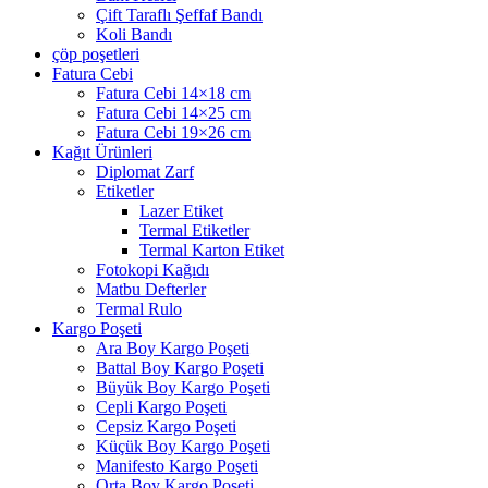
Çift Taraflı Şeffaf Bandı
Koli Bandı
çöp poşetleri
Fatura Cebi
Fatura Cebi 14×18 cm
Fatura Cebi 14×25 cm
Fatura Cebi 19×26 cm
Kağıt Ürünleri
Diplomat Zarf
Etiketler
Lazer Etiket
Termal Etiketler
Termal Karton Etiket
Fotokopi Kağıdı
Matbu Defterler
Termal Rulo
Kargo Poşeti
Ara Boy Kargo Poşeti
Battal Boy Kargo Poşeti
Büyük Boy Kargo Poşeti
Cepli Kargo Poşeti
Cepsiz Kargo Poşeti
Küçük Boy Kargo Poşeti
Manifesto Kargo Poşeti
Orta Boy Kargo Poşeti