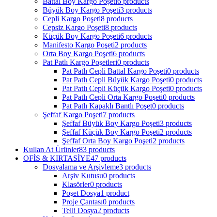
Battal Boy Kargo Poşeti
6 products
Büyük Boy Kargo Poşeti
3 products
Cepli Kargo Poşeti
8 products
Cepsiz Kargo Poşeti
8 products
Küçük Boy Kargo Poşeti
6 products
Manifesto Kargo Poşeti
2 products
Orta Boy Kargo Poşeti
6 products
Pat Patlı Kargo Poşetleri
0 products
Pat Patlı Cepli Battal Kargo Poşeti
0 products
Pat Patlı Cepli Büyük Kargo Poşeti
0 products
Pat Patlı Cepli Küçük Kargo Poşeti
0 products
Pat Patlı Cepli Orta Kargo Poşeti
0 products
Pat Patlı Kapaklı Bantlı Poşet
0 products
Şeffaf Kargo Poşeti
7 products
Şeffaf Büyük Boy Kargo Poşeti
3 products
Şeffaf Küçük Boy Kargo Poşeti
2 products
Şeffaf Orta Boy Kargo Poşeti
2 products
Kullan At Ürünler
83 products
OFİS & KIRTASİYE
47 products
Dosyalama ve Arşivleme
3 products
Arşiv Kutusu
0 products
Klasörler
0 products
Poşet Dosya
1 product
Proje Çantası
0 products
Telli Dosya
2 products