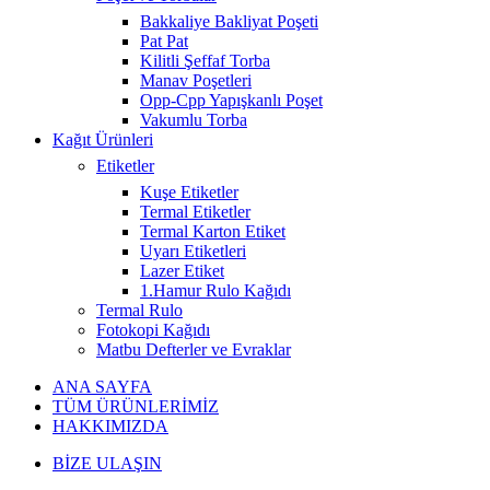
Bakkaliye Bakliyat Poşeti
Pat Pat
Kilitli Şeffaf Torba
Manav Poşetleri
Opp-Cpp Yapışkanlı Poşet
Vakumlu Torba
Kağıt Ürünleri
Etiketler
Kuşe Etiketler
Termal Etiketler
Termal Karton Etiket
Uyarı Etiketleri
Lazer Etiket
1.Hamur Rulo Kağıdı
Termal Rulo
Fotokopi Kağıdı
Matbu Defterler ve Evraklar
ANA SAYFA
TÜM ÜRÜNLERİMİZ
HAKKIMIZDA
BİZE ULAŞIN