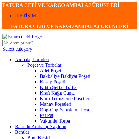
FATURA CEBİ VE KARGO AMBALAJ ÜRÜNLERİ
İLETİŞİM
FATURA CEBİ VE KARGO AMBALAJ ÜRÜNLERİ
Select category
Ambalaj Ürünleri
Poşet ve Torbalar
Atlet Poşet
Bakkaliye Bakliyat Poşeti
Kasap Poşeti
Kilitli Şeffaf Torba
Kraft Kağıt Çanta
Kuru Temizleme Poşetleri
Manav Poşetleri
Opp-Cpp Yapışkanlı Poşet
Pat Pat
Vakumlu Torba
Balonlu Ambalaj Naylonu
Bantlar
Bant Kesici