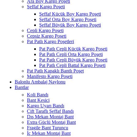
Ara Boy Kargo Poşeti
Şeffaf Kargo Poşeti
Şeffaf Küçük Boy Kargo Poşeti
Şeffaf Orta Boy Kargo Poşeti
Şeffaf Büyük Boy Kargo Poşeti
Cepli Kargo Poşeti
Cepsiz Kargo Poşeti
Pat Patlı Kargo Poşetleri
Pat Patlı Cepli Küçük Kargo Poşeti
Pat Patlı Cepli Orta Kargo Poşeti
Pat Patlı Cepli Büyük Kargo Poşeti
Pat Patlı Cepli Battal Kargo Poşeti
Pat Patlı Kapaklı Bantlı Poşet
Manifesto Kargo Poşeti
Balonlu Ambalaj Naylonu
Bantlar
Koli Bandı
Bant Kesici
Kargo Uyarı Bandı
Çift Taraflı Şeffaf Bandı
Dış Mekan Montaj Bant
Extra Güçlü Montaj Bant
Fragile Bant Turuncu
İç Mekan Montaj Bant