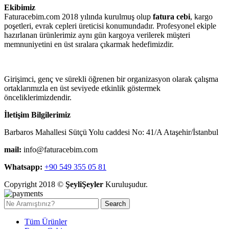
Ekibimiz
Faturacebim.com 2018 yılında kurulmuş olup
fatura cebi
, kargo
poşetleri, evrak cepleri üreticisi konumundadır. Profesyonel ekiple
hazırlanan ürünlerimiz aynı gün kargoya verilerek müşteri
memnuniyetini en üst sıralara çıkarmak hedefimizdir.
Girişimci, genç ve sürekli öğrenen bir organizasyon olarak çalışma
ortaklarımızla en üst seviyede etkinlik göstermek
önceliklerimizdendir.
İletişim Bilgilerimiz
Barbaros Mahallesi Sütçü Yolu caddesi No: 41/A Ataşehir/İstanbul
mail:
info@faturacebim.com
Whatsapp:
+90 549 355 05 81
Copyright 2018 ©
ŞeyliŞeyler
Kuruluşudur.
Search
Tüm Ürünler