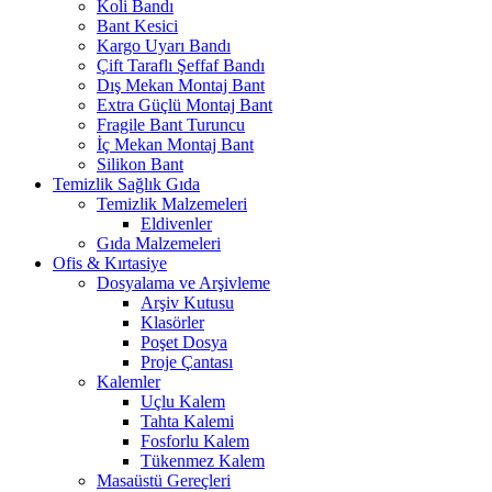
Koli Bandı
Bant Kesici
Kargo Uyarı Bandı
Çift Taraflı Şeffaf Bandı
Dış Mekan Montaj Bant
Extra Güçlü Montaj Bant
Fragile Bant Turuncu
İç Mekan Montaj Bant
Silikon Bant
Temizlik Sağlık Gıda
Temizlik Malzemeleri
Eldivenler
Gıda Malzemeleri
Ofis & Kırtasiye
Dosyalama ve Arşivleme
Arşiv Kutusu
Klasörler
Poşet Dosya
Proje Çantası
Kalemler
Uçlu Kalem
Tahta Kalemi
Fosforlu Kalem
Tükenmez Kalem
Masaüstü Gereçleri