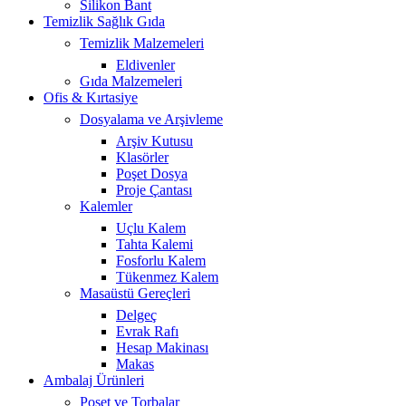
Silikon Bant
Temizlik Sağlık Gıda
Temizlik Malzemeleri
Eldivenler
Gıda Malzemeleri
Ofis & Kırtasiye
Dosyalama ve Arşivleme
Arşiv Kutusu
Klasörler
Poşet Dosya
Proje Çantası
Kalemler
Uçlu Kalem
Tahta Kalemi
Fosforlu Kalem
Tükenmez Kalem
Masaüstü Gereçleri
Delgeç
Evrak Rafı
Hesap Makinası
Makas
Ambalaj Ürünleri
Poşet ve Torbalar