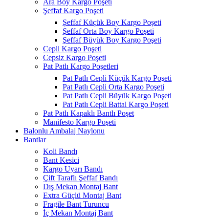
Ara Boy Kargo Poşeti
Şeffaf Kargo Poşeti
Şeffaf Küçük Boy Kargo Poşeti
Şeffaf Orta Boy Kargo Poşeti
Şeffaf Büyük Boy Kargo Poşeti
Cepli Kargo Poşeti
Cepsiz Kargo Poşeti
Pat Patlı Kargo Poşetleri
Pat Patlı Cepli Küçük Kargo Poşeti
Pat Patlı Cepli Orta Kargo Poşeti
Pat Patlı Cepli Büyük Kargo Poşeti
Pat Patlı Cepli Battal Kargo Poşeti
Pat Patlı Kapaklı Bantlı Poşet
Manifesto Kargo Poşeti
Balonlu Ambalaj Naylonu
Bantlar
Koli Bandı
Bant Kesici
Kargo Uyarı Bandı
Çift Taraflı Şeffaf Bandı
Dış Mekan Montaj Bant
Extra Güçlü Montaj Bant
Fragile Bant Turuncu
İç Mekan Montaj Bant