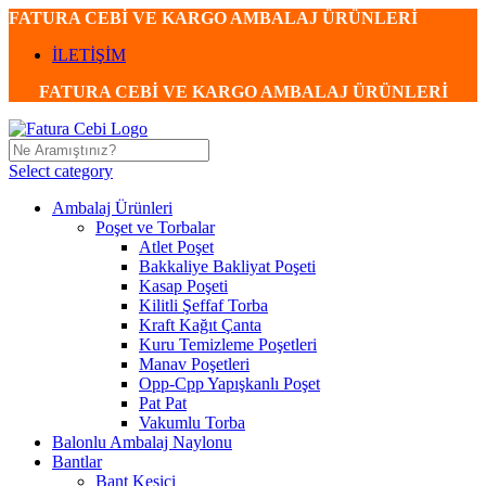
FATURA CEBİ VE KARGO AMBALAJ ÜRÜNLERİ
İLETİŞİM
FATURA CEBİ VE KARGO AMBALAJ ÜRÜNLERİ
Select category
Ambalaj Ürünleri
Poşet ve Torbalar
Atlet Poşet
Bakkaliye Bakliyat Poşeti
Kasap Poşeti
Kilitli Şeffaf Torba
Kraft Kağıt Çanta
Kuru Temizleme Poşetleri
Manav Poşetleri
Opp-Cpp Yapışkanlı Poşet
Pat Pat
Vakumlu Torba
Balonlu Ambalaj Naylonu
Bantlar
Bant Kesici