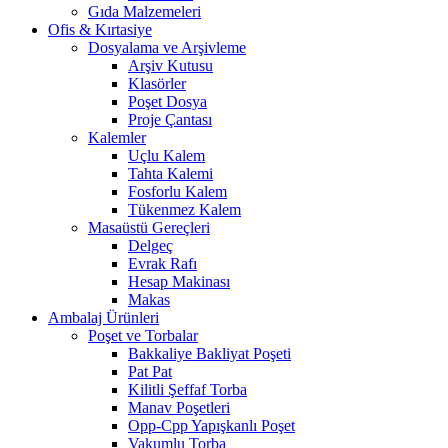
Gıda Malzemeleri
Ofis & Kırtasiye
Dosyalama ve Arşivleme
Arşiv Kutusu
Klasörler
Poşet Dosya
Proje Çantası
Kalemler
Uçlu Kalem
Tahta Kalemi
Fosforlu Kalem
Tükenmez Kalem
Masaüstü Gereçleri
Delgeç
Evrak Rafı
Hesap Makinası
Makas
Ambalaj Ürünleri
Poşet ve Torbalar
Bakkaliye Bakliyat Poşeti
Pat Pat
Kilitli Şeffaf Torba
Manav Poşetleri
Opp-Cpp Yapışkanlı Poşet
Vakumlu Torba