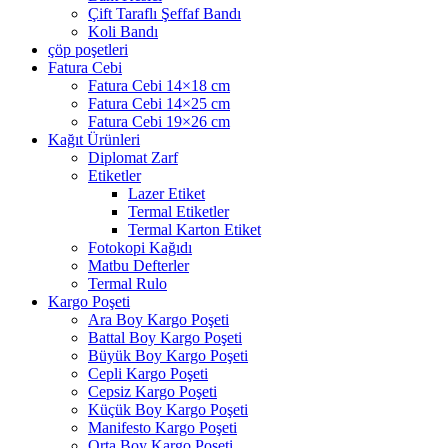
Çift Taraflı Şeffaf Bandı
Koli Bandı
çöp poşetleri
Fatura Cebi
Fatura Cebi 14×18 cm
Fatura Cebi 14×25 cm
Fatura Cebi 19×26 cm
Kağıt Ürünleri
Diplomat Zarf
Etiketler
Lazer Etiket
Termal Etiketler
Termal Karton Etiket
Fotokopi Kağıdı
Matbu Defterler
Termal Rulo
Kargo Poşeti
Ara Boy Kargo Poşeti
Battal Boy Kargo Poşeti
Büyük Boy Kargo Poşeti
Cepli Kargo Poşeti
Cepsiz Kargo Poşeti
Küçük Boy Kargo Poşeti
Manifesto Kargo Poşeti
Orta Boy Kargo Poşeti