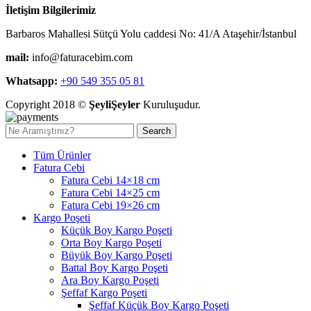
İletişim Bilgilerimiz
Barbaros Mahallesi Sütçü Yolu caddesi No: 41/A Ataşehir/İstanbul
mail:
info@faturacebim.com
Whatsapp:
+90 549 355 05 81
Copyright 2018 ©
ŞeyliŞeyler
Kuruluşudur.
Search
Tüm Ürünler
Fatura Cebi
Fatura Cebi 14×18 cm
Fatura Cebi 14×25 cm
Fatura Cebi 19×26 cm
Kargo Poşeti
Küçük Boy Kargo Poşeti
Orta Boy Kargo Poşeti
Büyük Boy Kargo Poşeti
Battal Boy Kargo Poşeti
Ara Boy Kargo Poşeti
Şeffaf Kargo Poşeti
Şeffaf Küçük Boy Kargo Poşeti