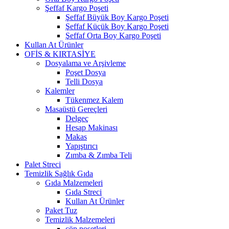
Şeffaf Kargo Poşeti
Şeffaf Büyük Boy Kargo Poşeti
Şeffaf Küçük Boy Kargo Poşeti
Şeffaf Orta Boy Kargo Poşeti
Kullan At Ürünler
OFİS & KIRTASİYE
Dosyalama ve Arşivleme
Poşet Dosya
Telli Dosya
Kalemler
Tükenmez Kalem
Masaüstü Gereçleri
Delgeç
Hesap Makinası
Makas
Yapıştırıcı
Zımba & Zımba Teli
Palet Streci
Temizlik Sağlık Gıda
Gıda Malzemeleri
Gıda Streci
Kullan At Ürünler
Paket Tuz
Temizlik Malzemeleri
çöp poşetleri