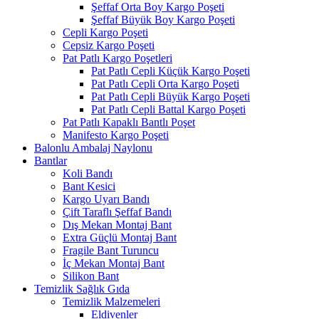
Şeffaf Orta Boy Kargo Poşeti
Şeffaf Büyük Boy Kargo Poşeti
Cepli Kargo Poşeti
Cepsiz Kargo Poşeti
Pat Patlı Kargo Poşetleri
Pat Patlı Cepli Küçük Kargo Poşeti
Pat Patlı Cepli Orta Kargo Poşeti
Pat Patlı Cepli Büyük Kargo Poşeti
Pat Patlı Cepli Battal Kargo Poşeti
Pat Patlı Kapaklı Bantlı Poşet
Manifesto Kargo Poşeti
Balonlu Ambalaj Naylonu
Bantlar
Koli Bandı
Bant Kesici
Kargo Uyarı Bandı
Çift Taraflı Şeffaf Bandı
Dış Mekan Montaj Bant
Extra Güçlü Montaj Bant
Fragile Bant Turuncu
İç Mekan Montaj Bant
Silikon Bant
Temizlik Sağlık Gıda
Temizlik Malzemeleri
Eldivenler