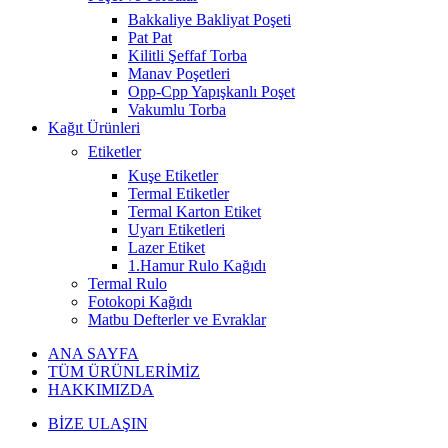
Bakkaliye Bakliyat Poşeti
Pat Pat
Kilitli Şeffaf Torba
Manav Poşetleri
Opp-Cpp Yapışkanlı Poşet
Vakumlu Torba
Kağıt Ürünleri
Etiketler
Kuşe Etiketler
Termal Etiketler
Termal Karton Etiket
Uyarı Etiketleri
Lazer Etiket
1.Hamur Rulo Kağıdı
Termal Rulo
Fotokopi Kağıdı
Matbu Defterler ve Evraklar
ANA SAYFA
TÜM ÜRÜNLERİMİZ
HAKKIMIZDA
BİZE ULAŞIN