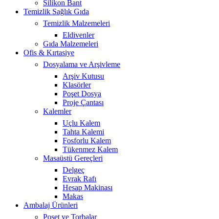
Silikon Bant
Temizlik Sağlık Gıda
Temizlik Malzemeleri
Eldivenler
Gıda Malzemeleri
Ofis & Kırtasiye
Dosyalama ve Arşivleme
Arşiv Kutusu
Klasörler
Poşet Dosya
Proje Çantası
Kalemler
Uçlu Kalem
Tahta Kalemi
Fosforlu Kalem
Tükenmez Kalem
Masaüstü Gereçleri
Delgeç
Evrak Rafı
Hesap Makinası
Makas
Ambalaj Ürünleri
Poşet ve Torbalar