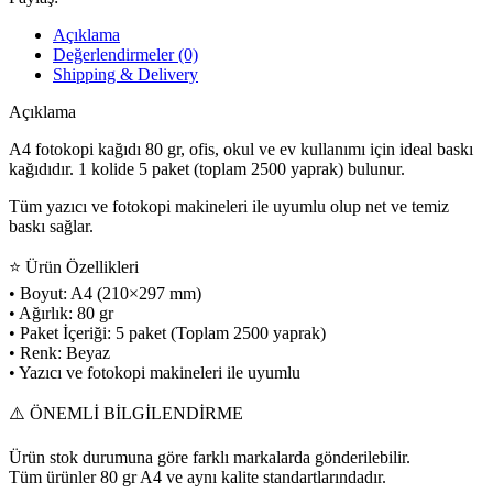
500’lü
5
Açıklama
Paket
Değerlendirmeler (0)
(1
Shipping & Delivery
Koli)
adet
Açıklama
A4 fotokopi kağıdı 80 gr, ofis, okul ve ev kullanımı için ideal baskı
kağıdıdır. 1 kolide 5 paket (toplam 2500 yaprak) bulunur.
Tüm yazıcı ve fotokopi makineleri ile uyumlu olup net ve temiz
baskı sağlar.
⭐ Ürün Özellikleri
• Boyut: A4 (210×297 mm)
• Ağırlık: 80 gr
• Paket İçeriği: 5 paket (Toplam 2500 yaprak)
• Renk: Beyaz
• Yazıcı ve fotokopi makineleri ile uyumlu
⚠️ ÖNEMLİ BİLGİLENDİRME
Ürün stok durumuna göre farklı markalarda gönderilebilir.
Tüm ürünler 80 gr A4 ve aynı kalite standartlarındadır.