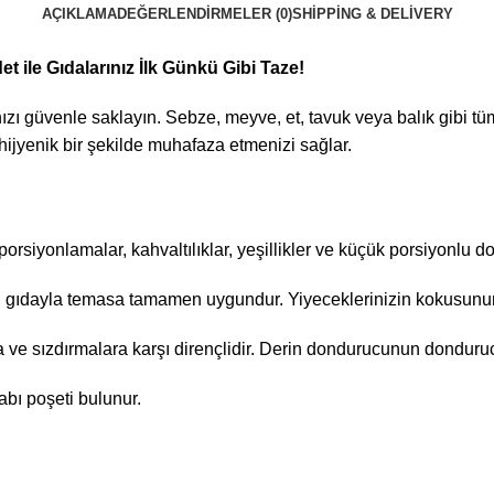
AÇIKLAMA
DEĞERLENDIRMELER (0)
SHIPPING & DELIVERY
 ile Gıdalarınız İlk Günkü Gibi Taze!
nızı güvenle saklayın. Sebze, meyve, et, tavuk veya balık gibi t
ijyenik bir şekilde muhafaza etmenizi sağlar.
 porsiyonlamalar, kahvaltılıklar, yeşillikler ve küçük porsiyonlu
 gıdayla temasa tamamen uygundur. Yiyeceklerinizin kokusunun v
 ve sızdırmalara karşı dirençlidir. Derin dondurucunun dondurucu
bı poşeti bulunur.