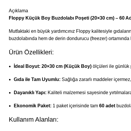
Açıklama
Floppy Küçük Boy Buzdolabı Poşeti (20×30 cm) – 60 Adet
Mutfaktaki en büyük yardımcınız Floppy kalitesiyle gıdaları
buzdolabında hem de derin dondurucu (freezer) ortamında h
Ürün Özellikleri:
İdeal Boyut:
20×30 cm (Küçük Boy)
ölçüleri ile günlük
Gıda ile Tam Uyumlu:
Sağlığa zararlı maddeler içermez,
Dayanıklı Yapı:
Kaliteli malzemesi sayesinde yırtılmalara
Ekonomik Paket:
1 paket içerisinde tam
60 adet
buzdola
Kullanım Alanları: