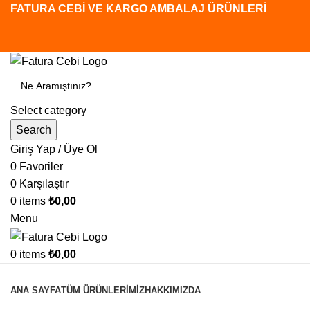
FATURA CEBİ VE KARGO AMBALAJ ÜRÜNLERİ
Select category
Search
Giriş Yap / Üye Ol
0
Favoriler
0
Karşılaştır
0
items
₺
0,00
Menu
0
items
₺
0,00
Tüm Kategoriler
ANA SAYFA
TÜM ÜRÜNLERİMİZ
HAKKIMIZDA