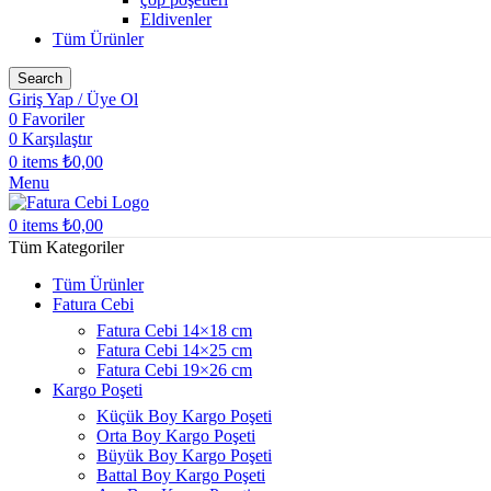
Eldivenler
Tüm Ürünler
Search
Giriş Yap / Üye Ol
0
Favoriler
0
Karşılaştır
0
items
₺
0,00
Menu
0
items
₺
0,00
Tüm Kategoriler
Tüm Ürünler
Fatura Cebi
Fatura Cebi 14×18 cm
Fatura Cebi 14×25 cm
Fatura Cebi 19×26 cm
Kargo Poşeti
Küçük Boy Kargo Poşeti
Orta Boy Kargo Poşeti
Büyük Boy Kargo Poşeti
Battal Boy Kargo Poşeti