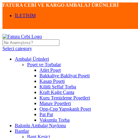
FATURA CEBİ VE KARGO AMBALAJ ÜRÜNLERİ
İLETİŞİM
Select category
Ambalaj Ürünleri
Poşet ve Torbalar
Atlet Poşet
Bakkaliye Bakliyat Poşeti
Kasap Poşeti
Kilitli Şeffaf Torba
Kraft Kağıt Çanta
Kuru Temizleme Poşetleri
Manav Poşetleri
Opp-Cpp Yapışkanlı Poşet
Pat Pat
Vakumlu Torba
Balonlu Ambalaj Naylonu
Bantlar
Bant Kesici