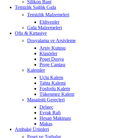
Silikon Bant
Temizlik Sağlık Gıda
Temizlik Malzemeleri
Eldivenler
Gıda Malzemeleri
Ofis & Kırtasiye
Dosyalama ve Arşivleme
Arşiv Kutusu
Klasörler
Poşet Dosya
Proje Çantası
Kalemler
Uçlu Kalem
Tahta Kalemi
Fosforlu Kalem
Tükenmez Kalem
Masaüstü Gereçleri
Delgeç
Evrak Rafı
Hesap Makinası
Makas
Ambalaj Ürünleri
Poşet ve Torbalar