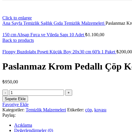
Click to enlarge
Ana Sayfa
Temizlik Sağlık Gıda
Temizlik Malzemeleri
Paslanmaz Kro
150 cm Ahşap Fırça ve Vileda Sapı 10 Adet
₺
1.100,00
Back to products
Floppy Buzdolabı Poşeti Küçük Boy 20x30 cm 60'lı 1 Paket
₺
200,00
Paslanmaz Krom Pedallı Çöp Kov
₺
950,00
Paslanmaz
Krom
Sepete Ekle
Pedallı
Favoriye Ekle
Çöp
Kategoriler:
Temizlik Malzemeleri
Etiketler:
çöp
,
kovası
Kovası
Paylaş:
8
Litre
Açıklama
1
Değerlendirmeler (0)