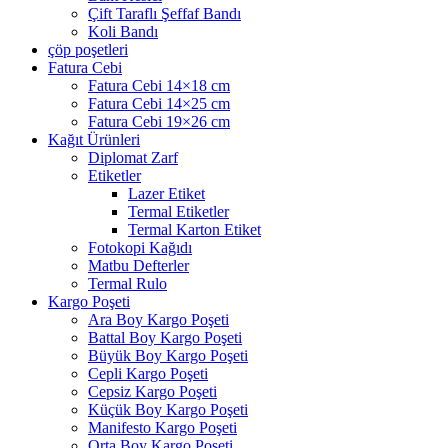
Çift Taraflı Şeffaf Bandı
Koli Bandı
çöp poşetleri
Fatura Cebi
Fatura Cebi 14×18 cm
Fatura Cebi 14×25 cm
Fatura Cebi 19×26 cm
Kağıt Ürünleri
Diplomat Zarf
Etiketler
Lazer Etiket
Termal Etiketler
Termal Karton Etiket
Fotokopi Kağıdı
Matbu Defterler
Termal Rulo
Kargo Poşeti
Ara Boy Kargo Poşeti
Battal Boy Kargo Poşeti
Büyük Boy Kargo Poşeti
Cepli Kargo Poşeti
Cepsiz Kargo Poşeti
Küçük Boy Kargo Poşeti
Manifesto Kargo Poşeti
Orta Boy Kargo Poşeti