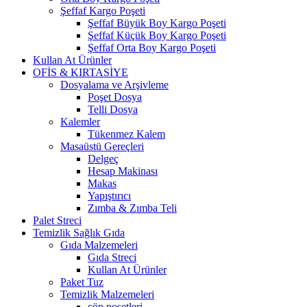
Şeffaf Kargo Poşeti
Şeffaf Büyük Boy Kargo Poşeti
Şeffaf Küçük Boy Kargo Poşeti
Şeffaf Orta Boy Kargo Poşeti
Kullan At Ürünler
OFİS & KIRTASİYE
Dosyalama ve Arşivleme
Poşet Dosya
Telli Dosya
Kalemler
Tükenmez Kalem
Masaüstü Gereçleri
Delgeç
Hesap Makinası
Makas
Yapıştırıcı
Zımba & Zımba Teli
Palet Streci
Temizlik Sağlık Gıda
Gıda Malzemeleri
Gıda Streci
Kullan At Ürünler
Paket Tuz
Temizlik Malzemeleri
çöp poşetleri