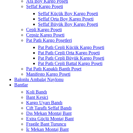
Ara Boy Kargo Poşeti
Şeffaf Kargo Poşeti
Şeffaf Küçük Boy Kargo Poşeti
Şeffaf Orta Boy Kargo Poşeti
Şeffaf Büyük Boy Kargo Poşeti
Cepli Kargo Poşeti
Cepsiz Kargo Poşeti
Pat Patlı Kargo Poşetleri
Pat Patlı Cepli Küçük Kargo Poşeti
Pat Patlı Cepli Orta Kargo Poşeti
Pat Patlı Cepli Büyük Kargo Poşeti
Pat Patlı Cepli Battal Kargo Poşeti
Pat Patlı Kapaklı Bantlı Poşet
Manifesto Kargo Poşeti
Balonlu Ambalaj Naylonu
Bantlar
Koli Bandı
Bant Kesici
Kargo Uyarı Bandı
Çift Taraflı Şeffaf Bandı
Dış Mekan Montaj Bant
Extra Güçlü Montaj Bant
Fragile Bant Turuncu
İç Mekan Montaj Bant