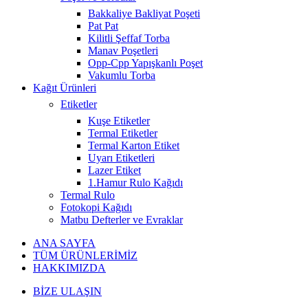
Bakkaliye Bakliyat Poşeti
Pat Pat
Kilitli Şeffaf Torba
Manav Poşetleri
Opp-Cpp Yapışkanlı Poşet
Vakumlu Torba
Kağıt Ürünleri
Etiketler
Kuşe Etiketler
Termal Etiketler
Termal Karton Etiket
Uyarı Etiketleri
Lazer Etiket
1.Hamur Rulo Kağıdı
Termal Rulo
Fotokopi Kağıdı
Matbu Defterler ve Evraklar
ANA SAYFA
TÜM ÜRÜNLERİMİZ
HAKKIMIZDA
BİZE ULAŞIN