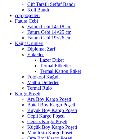
Çift Taraflı Şeffaf Bandı
Koli Bandı
çöp poşetleri
Fatura Cebi
Fatura Cebi 14×18 cm
Fatura Cebi 14×25 cm
Fatura Cebi 19×26 cm
Kağıt Ürünleri
Diplomat Zarf
Etiketler
Lazer Etiket
Termal Etiketler
Termal Karton Etiket
Fotokopi Kağıdı
Matbu Defterler
Termal Rulo
Kargo Poşeti
Ara Boy Kargo Poşeti
Battal Boy Kargo Poşeti
Büyük Boy Kargo Poşeti
Cepli Kargo Poşeti
Cepsiz Kargo Poşeti
Küçük Boy Kargo Poşeti
Manifesto Kargo Poşeti
Orta Boy Kargo Poşeti