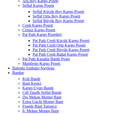
Ara Boy Kargo Poşeti
Şeffaf Kargo Poşeti
Şeffaf Küçük Boy Kargo Poşeti
Şeffaf Orta Boy Kargo Poşeti
Şeffaf Büyük Boy Kargo Poşeti
Cepli Kargo Poşeti
Cepsiz Kargo Poşeti
Pat Patlı Kargo Poşetleri
Pat Patlı Cepli Küçük Kargo Poşeti
Pat Patlı Cepli Orta Kargo Poşeti
Pat Patlı Cepli Büyük Kargo Poşeti
Pat Patlı Cepli Battal Kargo Poşeti
Pat Patlı Kapaklı Bantlı Poşet
Manifesto Kargo Poşeti
Balonlu Ambalaj Naylonu
Bantlar
Koli Bandı
Bant Kesici
Kargo Uyarı Bandı
Çift Taraflı Şeffaf Bandı
Dış Mekan Montaj Bant
Extra Güçlü Montaj Bant
Fragile Bant Turuncu
İç Mekan Montaj Bant