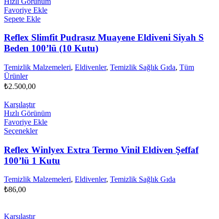
Hızlı Görünüm
Favoriye Ekle
Sepete Ekle
Reflex Slimfit Pudrasız Muayene Eldiveni Siyah S
Beden 100’lü (10 Kutu)
Temizlik Malzemeleri
,
Eldivenler
,
Temizlik Sağlık Gıda
,
Tüm
Ürünler
₺
2.500,00
Karşılaştır
Hızlı Görünüm
Favoriye Ekle
Bu
Seçenekler
ürünün
birden
Reflex Winlyex Extra Termo Vinil Eldiven Şeffaf
fazla
100’lü 1 Kutu
varyasyonu
var.
Temizlik Malzemeleri
,
Eldivenler
,
Temizlik Sağlık Gıda
Seçenekler
₺
86,00
ürün
sayfasından
seçilebilir
Karşılaştır