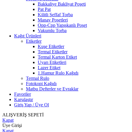
Bakkaliye Bakliyat Poşeti
Pat Pat
Kilitli Şeffaf Torba
Manav Poşetleri
Opp-Cpp Yapışkanlı Poşet
Vakumlu Torba
Kağıt Ürünleri
Etiketler
Kuşe Etiketler
Termal Etiketler
Termal Karton Etiket
Uyarı Etiketleri
Lazer Etiket
1.Hamur Rulo Kağıdı
Termal Rulo
Fotokopi Kağıdı
Matbu Defterler ve Evraklar
Favoriler
Karşılaştır
Giriş Yap / Üye Ol
ALIŞVERİŞ SEPETİ
Kapat
Üye Girişi
Kapat