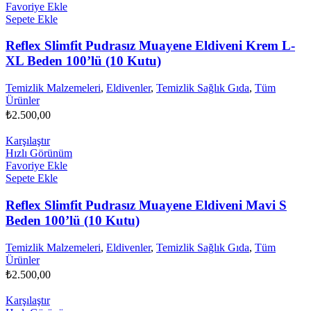
Favoriye Ekle
Sepete Ekle
Reflex Slimfit Pudrasız Muayene Eldiveni Krem L-
XL Beden 100’lü (10 Kutu)
Temizlik Malzemeleri
,
Eldivenler
,
Temizlik Sağlık Gıda
,
Tüm
Ürünler
₺
2.500,00
Karşılaştır
Hızlı Görünüm
Favoriye Ekle
Sepete Ekle
Reflex Slimfit Pudrasız Muayene Eldiveni Mavi S
Beden 100’lü (10 Kutu)
Temizlik Malzemeleri
,
Eldivenler
,
Temizlik Sağlık Gıda
,
Tüm
Ürünler
₺
2.500,00
Karşılaştır