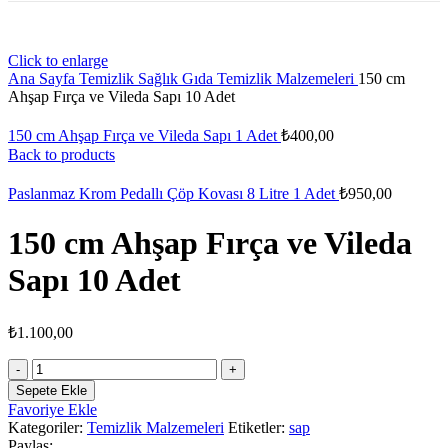
Click to enlarge
Ana Sayfa
Temizlik Sağlık Gıda
Temizlik Malzemeleri
150 cm
Ahşap Fırça ve Vileda Sapı 10 Adet
150 cm Ahşap Fırça ve Vileda Sapı 1 Adet
₺
400,00
Back to products
Paslanmaz Krom Pedallı Çöp Kovası 8 Litre 1 Adet
₺
950,00
150 cm Ahşap Fırça ve Vileda
Sapı 10 Adet
₺
1.100,00
150
cm
Sepete Ekle
Ahşap
Favoriye Ekle
Fırça
Kategoriler:
Temizlik Malzemeleri
Etiketler:
sap
ve
Paylaş: