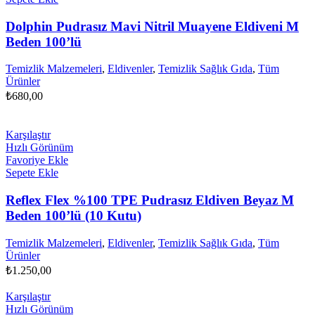
Dolphin Pudrasız Mavi Nitril Muayene Eldiveni M
Beden 100’lü
Temizlik Malzemeleri
,
Eldivenler
,
Temizlik Sağlık Gıda
,
Tüm
Ürünler
₺
680,00
Karşılaştır
Hızlı Görünüm
Favoriye Ekle
Sepete Ekle
Reflex Flex %100 TPE Pudrasız Eldiven Beyaz M
Beden 100’lü (10 Kutu)
Temizlik Malzemeleri
,
Eldivenler
,
Temizlik Sağlık Gıda
,
Tüm
Ürünler
₺
1.250,00
Karşılaştır
Hızlı Görünüm