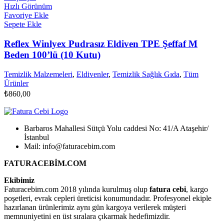
Hızlı Görünüm
Favoriye Ekle
Sepete Ekle
Reflex Winlyex Pudrasız Eldiven TPE Şeffaf M
Beden 100’lü (10 Kutu)
Temizlik Malzemeleri
,
Eldivenler
,
Temizlik Sağlık Gıda
,
Tüm
Ürünler
₺
860,00
Barbaros Mahallesi Sütçü Yolu caddesi No: 41/A Ataşehir/
İstanbul
Mail: info@faturacebim.com
FATURACEBİM.COM
Ekibimiz
Faturacebim.com 2018 yılında kurulmuş olup
fatura cebi
, kargo
poşetleri, evrak cepleri üreticisi konumundadır. Profesyonel ekiple
hazırlanan ürünlerimiz aynı gün kargoya verilerek müşteri
memnuniyetini en üst sıralara çıkarmak hedefimizdir.