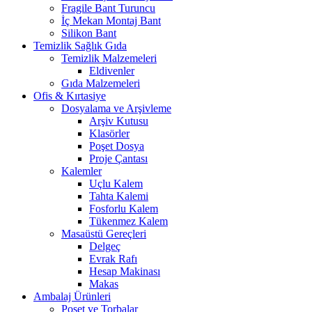
Fragile Bant Turuncu
İç Mekan Montaj Bant
Silikon Bant
Temizlik Sağlık Gıda
Temizlik Malzemeleri
Eldivenler
Gıda Malzemeleri
Ofis & Kırtasiye
Dosyalama ve Arşivleme
Arşiv Kutusu
Klasörler
Poşet Dosya
Proje Çantası
Kalemler
Uçlu Kalem
Tahta Kalemi
Fosforlu Kalem
Tükenmez Kalem
Masaüstü Gereçleri
Delgeç
Evrak Rafı
Hesap Makinası
Makas
Ambalaj Ürünleri
Poşet ve Torbalar