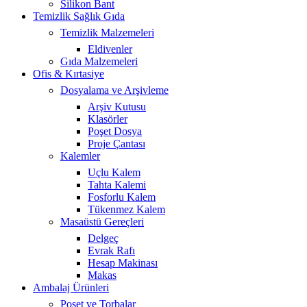
Silikon Bant
Temizlik Sağlık Gıda
Temizlik Malzemeleri
Eldivenler
Gıda Malzemeleri
Ofis & Kırtasiye
Dosyalama ve Arşivleme
Arşiv Kutusu
Klasörler
Poşet Dosya
Proje Çantası
Kalemler
Uçlu Kalem
Tahta Kalemi
Fosforlu Kalem
Tükenmez Kalem
Masaüstü Gereçleri
Delgeç
Evrak Rafı
Hesap Makinası
Makas
Ambalaj Ürünleri
Poşet ve Torbalar