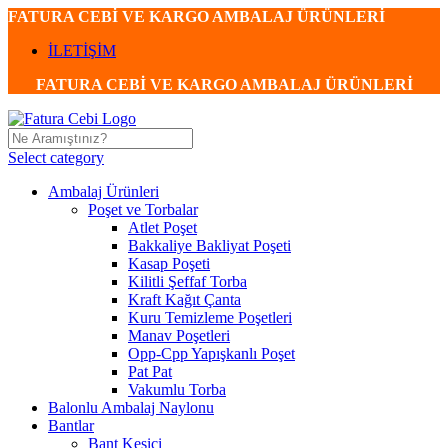
FATURA CEBİ VE KARGO AMBALAJ ÜRÜNLERİ
İLETİŞİM
FATURA CEBİ VE KARGO AMBALAJ ÜRÜNLERİ
Select category
Ambalaj Ürünleri
Poşet ve Torbalar
Atlet Poşet
Bakkaliye Bakliyat Poşeti
Kasap Poşeti
Kilitli Şeffaf Torba
Kraft Kağıt Çanta
Kuru Temizleme Poşetleri
Manav Poşetleri
Opp-Cpp Yapışkanlı Poşet
Pat Pat
Vakumlu Torba
Balonlu Ambalaj Naylonu
Bantlar
Bant Kesici