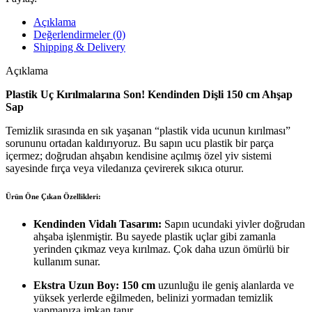
Vileda
Sapı
Açıklama
10
Değerlendirmeler (0)
Adet
Shipping & Delivery
adet
Açıklama
Plastik Uç Kırılmalarına Son! Kendinden Dişli 150 cm Ahşap
Sap
Temizlik sırasında en sık yaşanan “plastik vida ucunun kırılması”
sorununu ortadan kaldırıyoruz. Bu sapın ucu plastik bir parça
içermez; doğrudan ahşabın kendisine açılmış özel yiv sistemi
sayesinde fırça veya viledanıza çevirerek sıkıca oturur.
Ürün Öne Çıkan Özellikleri:
Kendinden Vidalı Tasarım:
Sapın ucundaki yivler doğrudan
ahşaba işlenmiştir. Bu sayede plastik uçlar gibi zamanla
yerinden çıkmaz veya kırılmaz. Çok daha uzun ömürlü bir
kullanım sunar.
Ekstra Uzun Boy:
150 cm
uzunluğu ile geniş alanlarda ve
yüksek yerlerde eğilmeden, belinizi yormadan temizlik
yapmanıza imkan tanır.