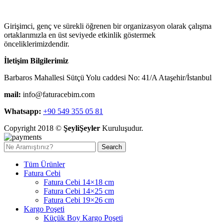
Girişimci, genç ve sürekli öğrenen bir organizasyon olarak çalışma
ortaklarımızla en üst seviyede etkinlik göstermek
önceliklerimizdendir.
İletişim Bilgilerimiz
Barbaros Mahallesi Sütçü Yolu caddesi No: 41/A Ataşehir/İstanbul
mail:
info@faturacebim.com
Whatsapp:
+90 549 355 05 81
Copyright 2018 ©
ŞeyliŞeyler
Kuruluşudur.
Search
Tüm Ürünler
Fatura Cebi
Fatura Cebi 14×18 cm
Fatura Cebi 14×25 cm
Fatura Cebi 19×26 cm
Kargo Poşeti
Küçük Boy Kargo Poşeti