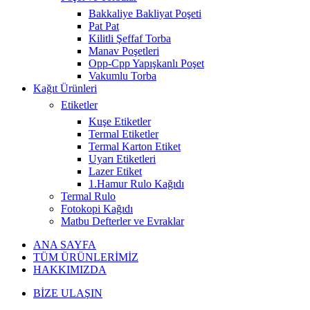
Bakkaliye Bakliyat Poşeti
Pat Pat
Kilitli Şeffaf Torba
Manav Poşetleri
Opp-Cpp Yapışkanlı Poşet
Vakumlu Torba
Kağıt Ürünleri
Etiketler
Kuşe Etiketler
Termal Etiketler
Termal Karton Etiket
Uyarı Etiketleri
Lazer Etiket
1.Hamur Rulo Kağıdı
Termal Rulo
Fotokopi Kağıdı
Matbu Defterler ve Evraklar
ANA SAYFA
TÜM ÜRÜNLERİMİZ
HAKKIMIZDA
BİZE ULAŞIN