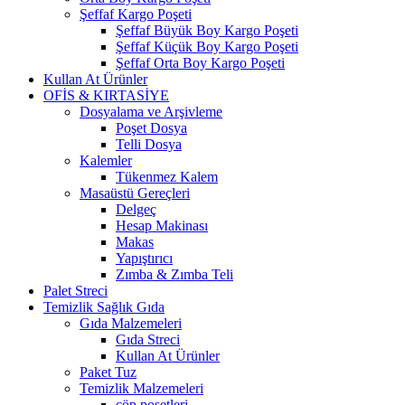
Şeffaf Kargo Poşeti
Şeffaf Büyük Boy Kargo Poşeti
Şeffaf Küçük Boy Kargo Poşeti
Şeffaf Orta Boy Kargo Poşeti
Kullan At Ürünler
OFİS & KIRTASİYE
Dosyalama ve Arşivleme
Poşet Dosya
Telli Dosya
Kalemler
Tükenmez Kalem
Masaüstü Gereçleri
Delgeç
Hesap Makinası
Makas
Yapıştırıcı
Zımba & Zımba Teli
Palet Streci
Temizlik Sağlık Gıda
Gıda Malzemeleri
Gıda Streci
Kullan At Ürünler
Paket Tuz
Temizlik Malzemeleri
çöp poşetleri