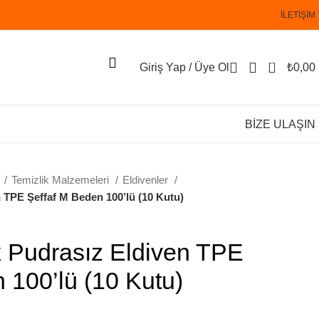
İLETİŞİM
0
Giriş Yap / Üye Ol
₺
0,00
BİZE ULAŞIN
a
Temizlik Malzemeleri
Eldivenler
 TPE Şeffaf M Beden 100’lü (10 Kutu)
x Pudrasız Eldiven TPE
 100’lü (10 Kutu)