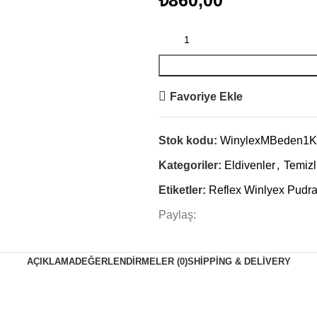
₺
860,00
Favoriye Ekle
Stok kodu:
WinylexMBeden1K
Kategoriler:
Eldivenler
,
Temizl
Etiketler:
Reflex Winlyex Pudra
Paylaş:
AÇIKLAMA
DEĞERLENDIRMELER (0)
SHIPPING & DELIVERY