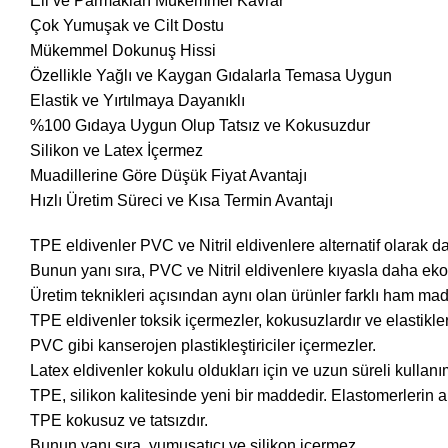
Eli ve Parmakları Mükemmel Kavrar
Çok Yumuşak ve Cilt Dostu
Mükemmel Dokunuş Hissi
Özellikle Yağlı ve Kaygan Gıdalarla Temasa Uygun
Elastik ve Yırtılmaya Dayanıklı
%100 Gıdaya Uygun Olup Tatsız ve Kokusuzdur
Silikon ve Latex İçermez
Muadillerine Göre Düşük Fiyat Avantajı
Hızlı Üretim Süreci ve Kısa Termin Avantajı
TPE eldivenler PVC ve Nitril eldivenlere alternatif olarak 
Bunun yanı sıra, PVC ve Nitril eldivenlere kıyasla daha eko
Üretim teknikleri açısından aynı olan ürünler farklı ham madd
TPE eldivenler toksik içermezler, kokusuzlardır ve elastikler
PVC gibi kanserojen plastikleştiriciler içermezler.
Latex eldivenler kokulu oldukları için ve uzun süreli kullanım
TPE, silikon kalitesinde yeni bir maddedir. Elastomerlerin 
TPE kokusuz ve tatsızdır.
Bunun yanı sıra, yumuşatıcı ve silikon içermez.