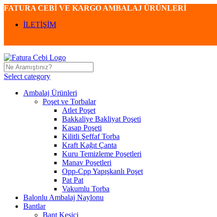
FATURA CEBİ VE KARGO AMBALAJ ÜRÜNLERİ
İLETİŞİM
Select category
Ambalaj Ürünleri
Poşet ve Torbalar
Atlet Poşet
Bakkaliye Bakliyat Poşeti
Kasap Poşeti
Kilitli Şeffaf Torba
Kraft Kağıt Çanta
Kuru Temizleme Poşetleri
Manav Poşetleri
Opp-Cpp Yapışkanlı Poşet
Pat Pat
Vakumlu Torba
Balonlu Ambalaj Naylonu
Bantlar
Bant Kesici