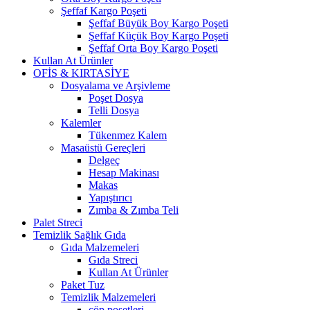
Şeffaf Kargo Poşeti
Şeffaf Büyük Boy Kargo Poşeti
Şeffaf Küçük Boy Kargo Poşeti
Şeffaf Orta Boy Kargo Poşeti
Kullan At Ürünler
OFİS & KIRTASİYE
Dosyalama ve Arşivleme
Poşet Dosya
Telli Dosya
Kalemler
Tükenmez Kalem
Masaüstü Gereçleri
Delgeç
Hesap Makinası
Makas
Yapıştırıcı
Zımba & Zımba Teli
Palet Streci
Temizlik Sağlık Gıda
Gıda Malzemeleri
Gıda Streci
Kullan At Ürünler
Paket Tuz
Temizlik Malzemeleri
çöp poşetleri