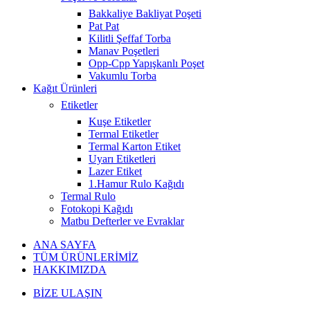
Bakkaliye Bakliyat Poşeti
Pat Pat
Kilitli Şeffaf Torba
Manav Poşetleri
Opp-Cpp Yapışkanlı Poşet
Vakumlu Torba
Kağıt Ürünleri
Etiketler
Kuşe Etiketler
Termal Etiketler
Termal Karton Etiket
Uyarı Etiketleri
Lazer Etiket
1.Hamur Rulo Kağıdı
Termal Rulo
Fotokopi Kağıdı
Matbu Defterler ve Evraklar
ANA SAYFA
TÜM ÜRÜNLERİMİZ
HAKKIMIZDA
BİZE ULAŞIN