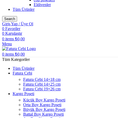
Eldivenler
Tüm Ürünler
Search
Giriş Yap / Üye Ol
0
Favoriler
0
Karşılaştır
0
items
₺
0,00
Menu
0
items
₺
0,00
Tüm Kategoriler
Tüm Ürünler
Fatura Cebi
Fatura Cebi 14×18 cm
Fatura Cebi 14×25 cm
Fatura Cebi 19×26 cm
Kargo Poşeti
Küçük Boy Kargo Poşeti
Orta Boy Kargo Poşeti
Büyük Boy Kargo Poşeti
Battal Boy Kargo Poşeti