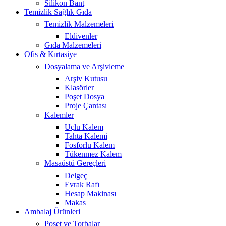
Silikon Bant
Temizlik Sağlık Gıda
Temizlik Malzemeleri
Eldivenler
Gıda Malzemeleri
Ofis & Kırtasiye
Dosyalama ve Arşivleme
Arşiv Kutusu
Klasörler
Poşet Dosya
Proje Çantası
Kalemler
Uçlu Kalem
Tahta Kalemi
Fosforlu Kalem
Tükenmez Kalem
Masaüstü Gereçleri
Delgeç
Evrak Rafı
Hesap Makinası
Makas
Ambalaj Ürünleri
Poşet ve Torbalar