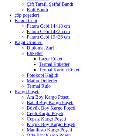
Çift Taraflı Şeffaf Bandı
Koli Bandı
çöp poşetleri
Fatura Cebi
Fatura Cebi 14×18 cm
Fatura Cebi 14×25 cm
Fatura Cebi 19×26 cm
Kağıt Ürünleri
Diplomat Zarf
Etiketler
Lazer Etiket
Termal Etiketler
Termal Karton Etiket
Fotokopi Kağıdı
Matbu Defterler
Termal Rulo
Kargo Poşeti
Ara Boy Kargo Poşeti
Battal Boy Kargo Poşeti
Büyük Boy Kargo Poşeti
Cepli Kargo Poşeti
Cepsiz Kargo Poşeti
Küçük Boy Kargo Poşeti
Manifesto Kargo Poşeti
Orta Boy Kargo Poşeti