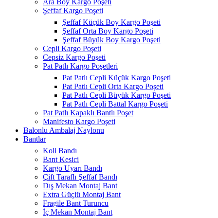
Ara Boy Kargo Poşeti
Şeffaf Kargo Poşeti
Şeffaf Küçük Boy Kargo Poşeti
Şeffaf Orta Boy Kargo Poşeti
Şeffaf Büyük Boy Kargo Poşeti
Cepli Kargo Poşeti
Cepsiz Kargo Poşeti
Pat Patlı Kargo Poşetleri
Pat Patlı Cepli Küçük Kargo Poşeti
Pat Patlı Cepli Orta Kargo Poşeti
Pat Patlı Cepli Büyük Kargo Poşeti
Pat Patlı Cepli Battal Kargo Poşeti
Pat Patlı Kapaklı Bantlı Poşet
Manifesto Kargo Poşeti
Balonlu Ambalaj Naylonu
Bantlar
Koli Bandı
Bant Kesici
Kargo Uyarı Bandı
Çift Taraflı Şeffaf Bandı
Dış Mekan Montaj Bant
Extra Güçlü Montaj Bant
Fragile Bant Turuncu
İç Mekan Montaj Bant