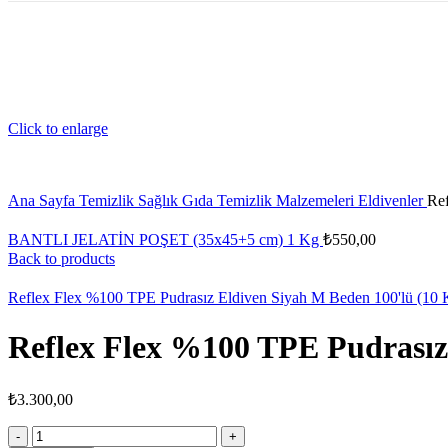
Click to enlarge
Ana Sayfa
Temizlik Sağlık Gıda
Temizlik Malzemeleri
Eldivenler
Ref
BANTLI JELATİN POŞET (35x45+5 cm) 1 Kg
₺
550,00
Back to products
Reflex Flex %100 TPE Pudrasız Eldiven Siyah M Beden 100'lü (10
Reflex Flex %100 TPE Pudrasız
₺
3.300,00
Reflex