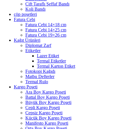
Çift Taraflı Şeffaf Bandı
Koli Bandı
çöp poşetleri
Fatura Cebi
Fatura Cebi 14×18 cm
Fatura Cebi 14×25 cm
Fatura Cebi 19×26 cm
Kağıt Ürünleri
Diplomat Zarf
Etiketler
Lazer Etiket
Termal Etiketler
Termal Karton Etiket
Fotokopi Kağıdı
Matbu Defterler
Termal Rulo
Kargo Poşeti
Ara Boy Kargo Poşeti
Battal Boy Kargo Poşeti
Büyük Boy Kargo Poşeti
Cepli Kargo Poşeti
Cepsiz Kargo Poşeti
Küçük Boy Kargo Poşeti
Manifesto Kargo Poşeti
Orta Boy Kargo Poşeti