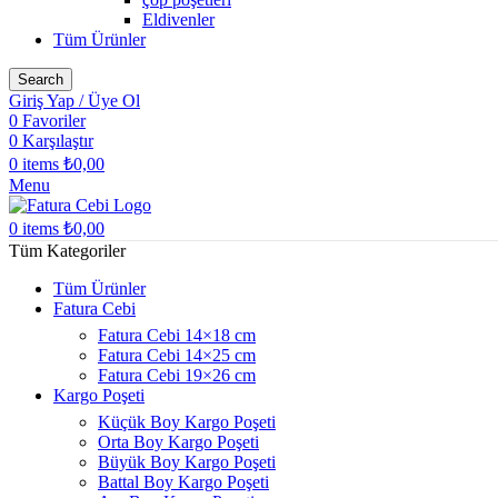
Eldivenler
Tüm Ürünler
Search
Giriş Yap / Üye Ol
0
Favoriler
0
Karşılaştır
0
items
₺
0,00
Menu
0
items
₺
0,00
Tüm Kategoriler
Tüm Ürünler
Fatura Cebi
Fatura Cebi 14×18 cm
Fatura Cebi 14×25 cm
Fatura Cebi 19×26 cm
Kargo Poşeti
Küçük Boy Kargo Poşeti
Orta Boy Kargo Poşeti
Büyük Boy Kargo Poşeti
Battal Boy Kargo Poşeti