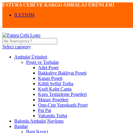
FATURA CEBİ VE KARGO AMBALAJ ÜRÜNLERİ
İLETİŞİM
Select category
Ambalaj Ürünleri
Poşet ve Torbalar
Atlet Poşet
Bakkaliye Bakliyat Poşeti
Kasap Poşeti
Kilitli Şeffaf Torba
Kraft Kağıt Çanta
Kuru Temizleme Poşetleri
Manav Poşetleri
Opp-Cpp Yapışkanlı Poşet
Pat Pat
Vakumlu Torba
Balonlu Ambalaj Naylonu
Bantlar
Bant Kesici