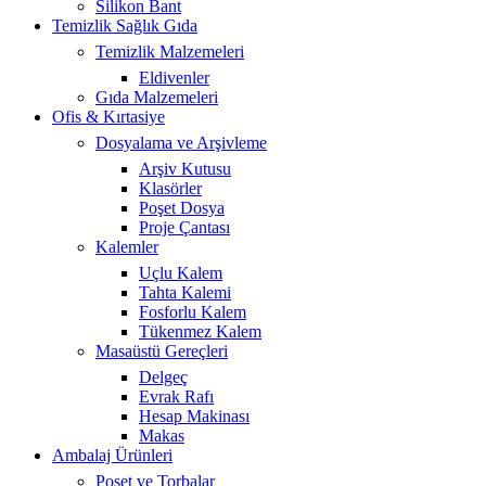
Silikon Bant
Temizlik Sağlık Gıda
Temizlik Malzemeleri
Eldivenler
Gıda Malzemeleri
Ofis & Kırtasiye
Dosyalama ve Arşivleme
Arşiv Kutusu
Klasörler
Poşet Dosya
Proje Çantası
Kalemler
Uçlu Kalem
Tahta Kalemi
Fosforlu Kalem
Tükenmez Kalem
Masaüstü Gereçleri
Delgeç
Evrak Rafı
Hesap Makinası
Makas
Ambalaj Ürünleri
Poşet ve Torbalar