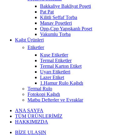
Bakkaliye Bakliyat Poşeti
Pat Pat
Kilitli Şeffaf Torba
Manav Poşetleri
Opp-Cpp Yapışkanlı Poşet
Vakumlu Torba
Kağıt Ürünleri
Etiketler
Kuşe Etiketler
Termal Etiketler
Termal Karton Etiket
Uyarı Etiketleri
Lazer Etiket
1.Hamur Rulo Kağıdı
Termal Rulo
Fotokopi Kağıdı
Matbu Defterler ve Evraklar
ANA SAYFA
TÜM ÜRÜNLERİMİZ
HAKKIMIZDA
BİZE ULAŞIN