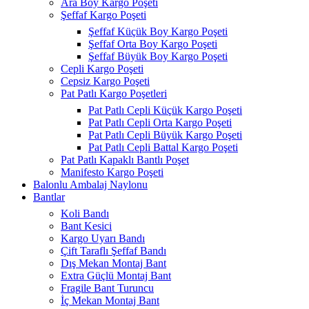
Ara Boy Kargo Poşeti
Şeffaf Kargo Poşeti
Şeffaf Küçük Boy Kargo Poşeti
Şeffaf Orta Boy Kargo Poşeti
Şeffaf Büyük Boy Kargo Poşeti
Cepli Kargo Poşeti
Cepsiz Kargo Poşeti
Pat Patlı Kargo Poşetleri
Pat Patlı Cepli Küçük Kargo Poşeti
Pat Patlı Cepli Orta Kargo Poşeti
Pat Patlı Cepli Büyük Kargo Poşeti
Pat Patlı Cepli Battal Kargo Poşeti
Pat Patlı Kapaklı Bantlı Poşet
Manifesto Kargo Poşeti
Balonlu Ambalaj Naylonu
Bantlar
Koli Bandı
Bant Kesici
Kargo Uyarı Bandı
Çift Taraflı Şeffaf Bandı
Dış Mekan Montaj Bant
Extra Güçlü Montaj Bant
Fragile Bant Turuncu
İç Mekan Montaj Bant