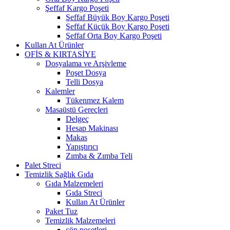
Şeffaf Kargo Poşeti
Şeffaf Büyük Boy Kargo Poşeti
Şeffaf Küçük Boy Kargo Poşeti
Şeffaf Orta Boy Kargo Poşeti
Kullan At Ürünler
OFİS & KIRTASİYE
Dosyalama ve Arşivleme
Poşet Dosya
Telli Dosya
Kalemler
Tükenmez Kalem
Masaüstü Gereçleri
Delgeç
Hesap Makinası
Makas
Yapıştırıcı
Zımba & Zımba Teli
Palet Streci
Temizlik Sağlık Gıda
Gıda Malzemeleri
Gıda Streci
Kullan At Ürünler
Paket Tuz
Temizlik Malzemeleri
çöp poşetleri