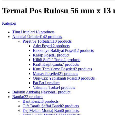
Termal Pos Rulosu 56 mm x 13 
Kategori
Tüm Ürünler
118 products
Ambalaj Ürünleri
142 products
Poşet ve Torbalar
110 products
Atlet Poşet
12 products
Bakkaliye Bakliyat Poşeti
12 products
Kasap Poşeti
1 product
Kilitli Şeffaf Torba
2 products
Kraft Kağıt Çanta
7 products
Kuru Temizleme Poşetleri
2 products
Manav Poşetleri
21 products
Opp-Cpp Yapışkanlı Poşet
10 products
Pat Pat
1 product
Vakumlu Torba
4 products
Balonlu Ambalaj Naylonu
1 product
Bantlar
22 products
Bant Kesici
8 products
Çift Taraflı Şeffaf Bandı
2 products
Dış Mekan Montaj Bant
0 products