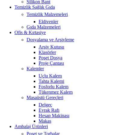
Silikon Bant
Temizlik Sağlık Gıda
Temizlik Malzemeleri
Eldivenler
Gıda Malzemeleri
Ofis & Kırtasiye
Dosyalama ve Arşivleme
Arşiv Kutusu
Klasörler
Poşet Dosya
Proje Çantası
Kalemler
Uçlu Kalem
Tahta Kalemi
Fosforlu Kalem
Tükenmez Kalem
Masaüstü Gereçleri
Delgeç
Evrak Rafı
Hesap Makinası
Makas
Ambalaj Ürünleri
Poşet ve Torbalar