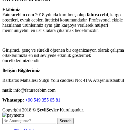
Ekibimiz
Faturacebim.com 2018 yılında kurulmuş olup
fatura cebi
, kargo
poşetleri, evrak cepleri üreticisi konumundadır. Profesyonel ekiple
hazırlanan ürünlerimiz aynı gün kargoya verilerek müşteri
memnuniyetini en üst sıralara çıkarmak hedefimizdir.
Girişimci, genç ve sürekli öğrenen bir organizasyon olarak çalışma
ortaklarımızla en üst seviyede etkinlik göstermek
önceliklerimizdendir.
İletişim Bilgilerimiz
Barbaros Mahallesi Sütçü Yolu caddesi No: 41/A Ataşehir/İstanbul
mail:
info@faturacebim.com
Whatsapp:
+90 549 355 05 81
Copyright 2018 ©
ŞeyliŞeyler
Kuruluşudur.
Search