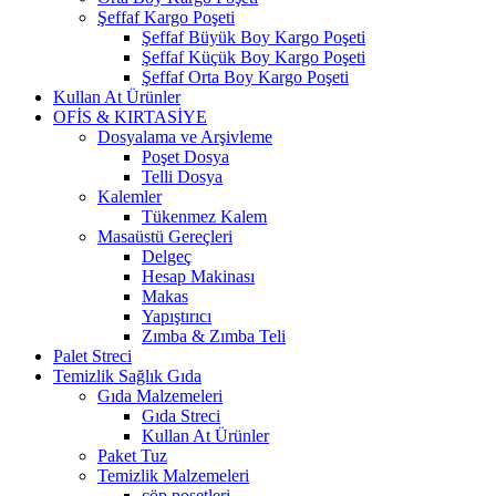
Şeffaf Kargo Poşeti
Şeffaf Büyük Boy Kargo Poşeti
Şeffaf Küçük Boy Kargo Poşeti
Şeffaf Orta Boy Kargo Poşeti
Kullan At Ürünler
OFİS & KIRTASİYE
Dosyalama ve Arşivleme
Poşet Dosya
Telli Dosya
Kalemler
Tükenmez Kalem
Masaüstü Gereçleri
Delgeç
Hesap Makinası
Makas
Yapıştırıcı
Zımba & Zımba Teli
Palet Streci
Temizlik Sağlık Gıda
Gıda Malzemeleri
Gıda Streci
Kullan At Ürünler
Paket Tuz
Temizlik Malzemeleri
çöp poşetleri