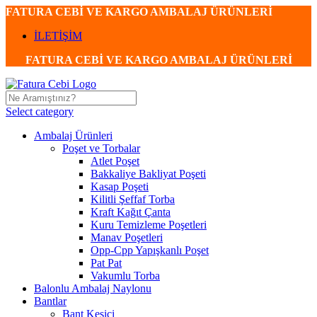
FATURA CEBİ VE KARGO AMBALAJ ÜRÜNLERİ
İLETİŞİM
FATURA CEBİ VE KARGO AMBALAJ ÜRÜNLERİ
Select category
Ambalaj Ürünleri
Poşet ve Torbalar
Atlet Poşet
Bakkaliye Bakliyat Poşeti
Kasap Poşeti
Kilitli Şeffaf Torba
Kraft Kağıt Çanta
Kuru Temizleme Poşetleri
Manav Poşetleri
Opp-Cpp Yapışkanlı Poşet
Pat Pat
Vakumlu Torba
Balonlu Ambalaj Naylonu
Bantlar
Bant Kesici