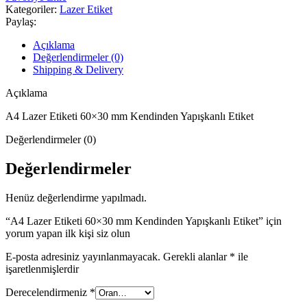
60×30
Kategoriler:
Lazer Etiket
mm
Paylaş:
Kendinden
Yapışkanlı
Açıklama
Etiket
Değerlendirmeler (0)
adet
Shipping & Delivery
Açıklama
A4 Lazer Etiketi 60×30 mm Kendinden Yapışkanlı Etiket
Değerlendirmeler (0)
Değerlendirmeler
Henüz değerlendirme yapılmadı.
“A4 Lazer Etiketi 60×30 mm Kendinden Yapışkanlı Etiket” için
yorum yapan ilk kişi siz olun
E-posta adresiniz yayınlanmayacak.
Gerekli alanlar
*
ile
işaretlenmişlerdir
Derecelendirmeniz
*