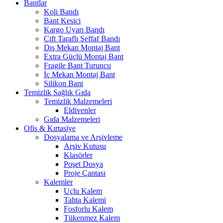
Bantlar
Koli Bandı
Bant Kesici
Kargo Uyarı Bandı
Çift Taraflı Şeffaf Bandı
Dış Mekan Montaj Bant
Extra Güçlü Montaj Bant
Fragile Bant Turuncu
İç Mekan Montaj Bant
Silikon Bant
Temizlik Sağlık Gıda
Temizlik Malzemeleri
Eldivenler
Gıda Malzemeleri
Ofis & Kırtasiye
Dosyalama ve Arşivleme
Arşiv Kutusu
Klasörler
Poşet Dosya
Proje Çantası
Kalemler
Uçlu Kalem
Tahta Kalemi
Fosforlu Kalem
Tükenmez Kalem