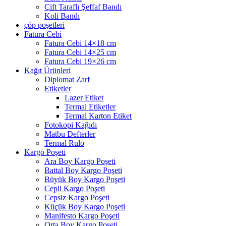
Çift Taraflı Şeffaf Bandı
Koli Bandı
çöp poşetleri
Fatura Cebi
Fatura Cebi 14×18 cm
Fatura Cebi 14×25 cm
Fatura Cebi 19×26 cm
Kağıt Ürünleri
Diplomat Zarf
Etiketler
Lazer Etiket
Termal Etiketler
Termal Karton Etiket
Fotokopi Kağıdı
Matbu Defterler
Termal Rulo
Kargo Poşeti
Ara Boy Kargo Poşeti
Battal Boy Kargo Poşeti
Büyük Boy Kargo Poşeti
Cepli Kargo Poşeti
Cepsiz Kargo Poşeti
Küçük Boy Kargo Poşeti
Manifesto Kargo Poşeti
Orta Boy Kargo Poşeti