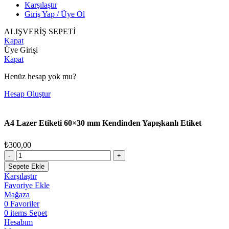
Karşılaştır
Giriş Yap / Üye Ol
ALIŞVERİŞ SEPETİ
Kapat
Üye Girişi
Kapat
Henüz hesap yok mu?
Hesap Oluştur
A4 Lazer Etiketi 60×30 mm Kendinden Yapışkanlı Etiket
₺
300,00
A4
Lazer
Sepete Ekle
Etiketi
Karşılaştır
60×30
Favoriye Ekle
mm
Mağaza
Kendinden
0
Favoriler
Yapışkanlı
0
items
Sepet
Etiket
Hesabım
adet