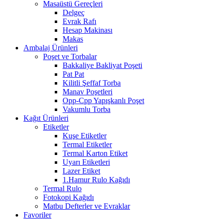
Masaüstü Gereçleri
Delgeç
Evrak Rafı
Hesap Makinası
Makas
Ambalaj Ürünleri
Poşet ve Torbalar
Bakkaliye Bakliyat Poşeti
Pat Pat
Kilitli Şeffaf Torba
Manav Poşetleri
Opp-Cpp Yapışkanlı Poşet
Vakumlu Torba
Kağıt Ürünleri
Etiketler
Kuşe Etiketler
Termal Etiketler
Termal Karton Etiket
Uyarı Etiketleri
Lazer Etiket
1.Hamur Rulo Kağıdı
Termal Rulo
Fotokopi Kağıdı
Matbu Defterler ve Evraklar
Favoriler