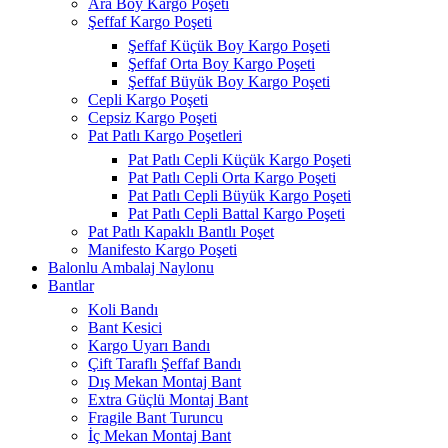
Ara Boy Kargo Poşeti
Şeffaf Kargo Poşeti
Şeffaf Küçük Boy Kargo Poşeti
Şeffaf Orta Boy Kargo Poşeti
Şeffaf Büyük Boy Kargo Poşeti
Cepli Kargo Poşeti
Cepsiz Kargo Poşeti
Pat Patlı Kargo Poşetleri
Pat Patlı Cepli Küçük Kargo Poşeti
Pat Patlı Cepli Orta Kargo Poşeti
Pat Patlı Cepli Büyük Kargo Poşeti
Pat Patlı Cepli Battal Kargo Poşeti
Pat Patlı Kapaklı Bantlı Poşet
Manifesto Kargo Poşeti
Balonlu Ambalaj Naylonu
Bantlar
Koli Bandı
Bant Kesici
Kargo Uyarı Bandı
Çift Taraflı Şeffaf Bandı
Dış Mekan Montaj Bant
Extra Güçlü Montaj Bant
Fragile Bant Turuncu
İç Mekan Montaj Bant