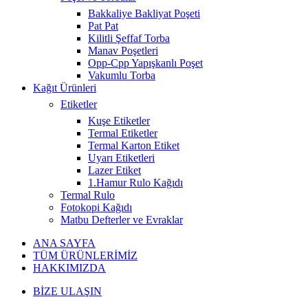
Bakkaliye Bakliyat Poşeti
Pat Pat
Kilitli Şeffaf Torba
Manav Poşetleri
Opp-Cpp Yapışkanlı Poşet
Vakumlu Torba
Kağıt Ürünleri
Etiketler
Kuşe Etiketler
Termal Etiketler
Termal Karton Etiket
Uyarı Etiketleri
Lazer Etiket
1.Hamur Rulo Kağıdı
Termal Rulo
Fotokopi Kağıdı
Matbu Defterler ve Evraklar
ANA SAYFA
TÜM ÜRÜNLERİMİZ
HAKKIMIZDA
BİZE ULAŞIN