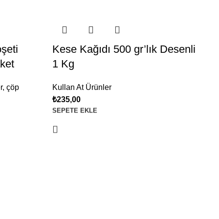
şeti
Kese Kağıdı 500 gr’lık Desenli
Ro
ket
1 Kg
K
r
,
çöp
Kullan At Ürünler
Ku
₺
235,00
₺
6
SEPETE EKLE
SE