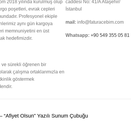
om 2018 yılında kurulmuş olup
caddesi No: 41/A Ataşehir/
argo poşetleri, evrak cepleri
İstanbul
mundadır. Profesyonel ekiple
mail:
info@faturacebim.com
nlerimiz aynı gün kargoya
eri memnuniyetini en üst
Whatsapp:
+90 549 355 05 81
ak hedefimizdir.
 ve sürekli öğrenen bir
larak çalışma ortaklarımızla en
tkinlik göstermek
endir.
– “Afiyet Olsun” Yazılı Sunum Çubuğu