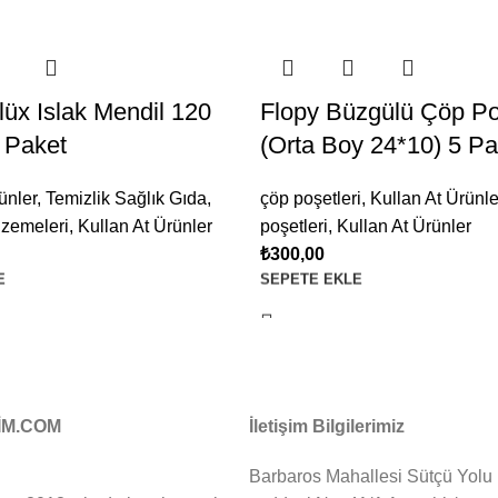
lüx Islak Mendil 120
Flopy Büzgülü Çöp Po
 Paket
(Orta Boy 24*10) 5 Pa
ünler
,
Temizlik Sağlık Gıda
,
çöp poşetleri
,
Kullan At Ürünle
lzemeleri
,
Kullan At Ürünler
poşetleri
,
Kullan At Ürünler
₺
300,00
E
SEPETE EKLE
İM.COM
İletişim Bilgilerimiz
Barbaros Mahallesi Sütçü Yolu