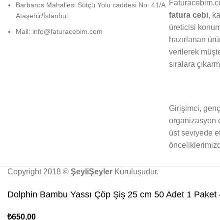
Faturacebim.c
Barbaros Mahallesi Sütçü Yolu caddesi No: 41/A
fatura cebi
, k
Ataşehir/İstanbul
üreticisi konu
Mail: info@faturacebim.com
hazırlanan ürü
verilerek müşt
sıralara çıkarm
Girişimci, genç
organizasyon o
üst seviyede e
önceliklerimizd
Copyright 2018 ©
ŞeyliŞeyler
Kuruluşudur.
Dolphin Bambu Yassı Çöp Şiş 25 cm 50 Adet 1 Paket 
₺
650,00