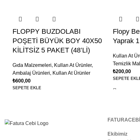
FLOPPY BUZDOLABI
Flopy Be
POŞETİ BÜYÜK BOY 40X50
Yaprak 1
KİLİTSİZ 5 PAKET (48’Lİ)
Kullan At Ür
Temizlik Ma
Gıda Malzemeleri
,
Kullan At Ürünler
,
₺
200,00
Ambalaj Ürünleri
,
Kullan At Ürünler
SEPETE EKL
₺
600,00
SEPETE EKLE
FATURACEB
Ekibimiz