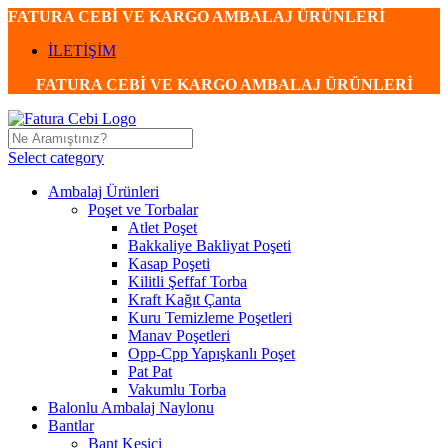
FATURA CEBİ VE KARGO AMBALAJ ÜRÜNLERİ
İLETİŞİM
FATURA CEBİ VE KARGO AMBALAJ ÜRÜNLERİ
Select category
Ambalaj Ürünleri
Poşet ve Torbalar
Atlet Poşet
Bakkaliye Bakliyat Poşeti
Kasap Poşeti
Kilitli Şeffaf Torba
Kraft Kağıt Çanta
Kuru Temizleme Poşetleri
Manav Poşetleri
Opp-Cpp Yapışkanlı Poşet
Pat Pat
Vakumlu Torba
Balonlu Ambalaj Naylonu
Bantlar
Bant Kesici