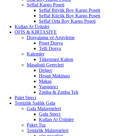
Şeffaf Kargo Poşeti
Şeffaf Büyük Boy Kargo Poşeti
Şeffaf Küçük Boy Kargo Poşeti
Şeffaf Orta Boy Kargo Poşeti
Kullan At Ürünler
OFİS & KIRTASİYE
Dosyalama ve Arşivleme
Poşet Dosya
Telli Dosya
Kalemler
Tükenmez Kalem
Masaüstü Gereçleri
Delgeç
Hesap Makinası
Makas
Yapıştırıcı
Zımba & Zımba Teli
Palet Streci
Temizlik Sağlık Gıda
Gıda Malzemeleri
Gıda Streci
Kullan At Ürünler
Paket Tuz
Temizlik Malzemeleri
çöp poşetleri