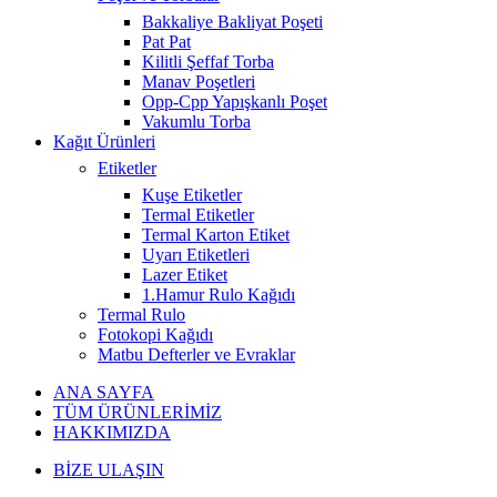
Bakkaliye Bakliyat Poşeti
Pat Pat
Kilitli Şeffaf Torba
Manav Poşetleri
Opp-Cpp Yapışkanlı Poşet
Vakumlu Torba
Kağıt Ürünleri
Etiketler
Kuşe Etiketler
Termal Etiketler
Termal Karton Etiket
Uyarı Etiketleri
Lazer Etiket
1.Hamur Rulo Kağıdı
Termal Rulo
Fotokopi Kağıdı
Matbu Defterler ve Evraklar
ANA SAYFA
TÜM ÜRÜNLERİMİZ
HAKKIMIZDA
BİZE ULAŞIN