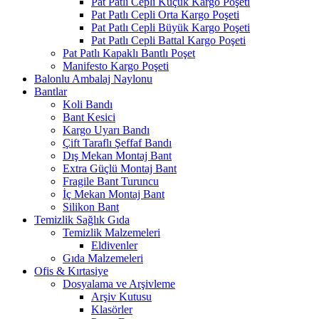
Pat Patlı Cepli Küçük Kargo Poşeti
Pat Patlı Cepli Orta Kargo Poşeti
Pat Patlı Cepli Büyük Kargo Poşeti
Pat Patlı Cepli Battal Kargo Poşeti
Pat Patlı Kapaklı Bantlı Poşet
Manifesto Kargo Poşeti
Balonlu Ambalaj Naylonu
Bantlar
Koli Bandı
Bant Kesici
Kargo Uyarı Bandı
Çift Taraflı Şeffaf Bandı
Dış Mekan Montaj Bant
Extra Güçlü Montaj Bant
Fragile Bant Turuncu
İç Mekan Montaj Bant
Silikon Bant
Temizlik Sağlık Gıda
Temizlik Malzemeleri
Eldivenler
Gıda Malzemeleri
Ofis & Kırtasiye
Dosyalama ve Arşivleme
Arşiv Kutusu
Klasörler