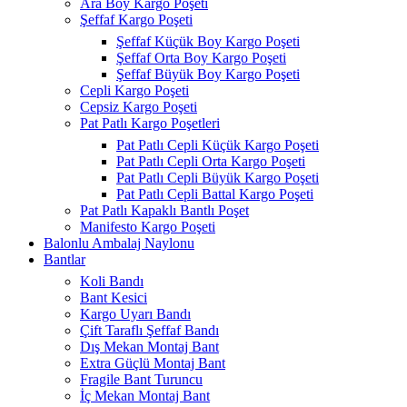
Ara Boy Kargo Poşeti
Şeffaf Kargo Poşeti
Şeffaf Küçük Boy Kargo Poşeti
Şeffaf Orta Boy Kargo Poşeti
Şeffaf Büyük Boy Kargo Poşeti
Cepli Kargo Poşeti
Cepsiz Kargo Poşeti
Pat Patlı Kargo Poşetleri
Pat Patlı Cepli Küçük Kargo Poşeti
Pat Patlı Cepli Orta Kargo Poşeti
Pat Patlı Cepli Büyük Kargo Poşeti
Pat Patlı Cepli Battal Kargo Poşeti
Pat Patlı Kapaklı Bantlı Poşet
Manifesto Kargo Poşeti
Balonlu Ambalaj Naylonu
Bantlar
Koli Bandı
Bant Kesici
Kargo Uyarı Bandı
Çift Taraflı Şeffaf Bandı
Dış Mekan Montaj Bant
Extra Güçlü Montaj Bant
Fragile Bant Turuncu
İç Mekan Montaj Bant