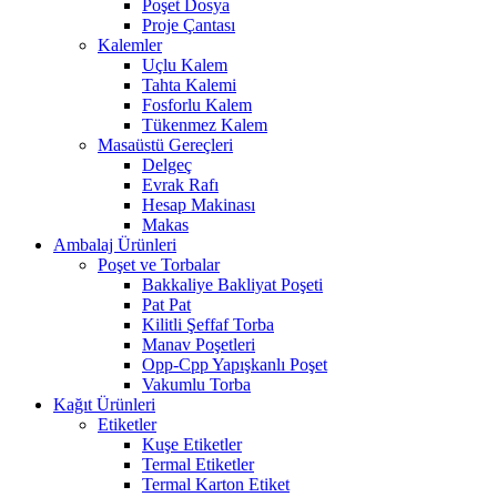
Poşet Dosya
Proje Çantası
Kalemler
Uçlu Kalem
Tahta Kalemi
Fosforlu Kalem
Tükenmez Kalem
Masaüstü Gereçleri
Delgeç
Evrak Rafı
Hesap Makinası
Makas
Ambalaj Ürünleri
Poşet ve Torbalar
Bakkaliye Bakliyat Poşeti
Pat Pat
Kilitli Şeffaf Torba
Manav Poşetleri
Opp-Cpp Yapışkanlı Poşet
Vakumlu Torba
Kağıt Ürünleri
Etiketler
Kuşe Etiketler
Termal Etiketler
Termal Karton Etiket