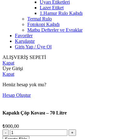
Uyarı Etiketleri
Lazer Etiket
1.Hamur Rulo Kağıdı
Termal Rulo
Fotokopi Kağıdı
Matbu Defterler ve Evraklar
Favoriler
Karşılaştır
Giriş Yap / Üye Ol
ALIŞVERİŞ SEPETİ
Kapat
Üye Girişi
Kapat
Henüz hesap yok mu?
Hesap Oluştur
Kapaklı Çöp Kovası – 70 Litre
₺
900,00
Kapaklı
Çöp