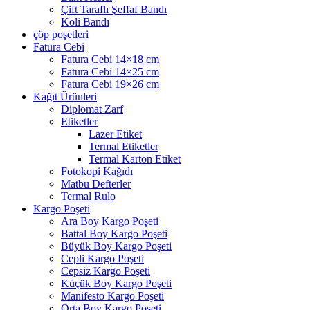
Çift Taraflı Şeffaf Bandı
Koli Bandı
çöp poşetleri
Fatura Cebi
Fatura Cebi 14×18 cm
Fatura Cebi 14×25 cm
Fatura Cebi 19×26 cm
Kağıt Ürünleri
Diplomat Zarf
Etiketler
Lazer Etiket
Termal Etiketler
Termal Karton Etiket
Fotokopi Kağıdı
Matbu Defterler
Termal Rulo
Kargo Poşeti
Ara Boy Kargo Poşeti
Battal Boy Kargo Poşeti
Büyük Boy Kargo Poşeti
Cepli Kargo Poşeti
Cepsiz Kargo Poşeti
Küçük Boy Kargo Poşeti
Manifesto Kargo Poşeti
Orta Boy Kargo Poşeti