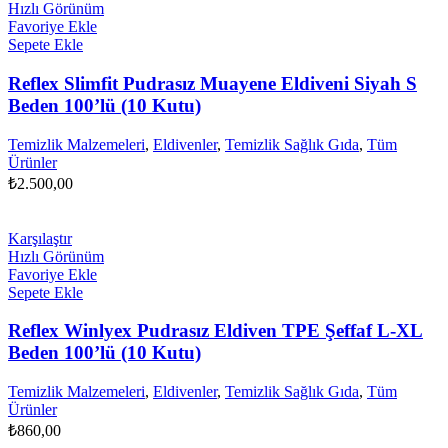
Hızlı Görünüm
Favoriye Ekle
Sepete Ekle
Reflex Slimfit Pudrasız Muayene Eldiveni Siyah S
Beden 100’lü (10 Kutu)
Temizlik Malzemeleri
,
Eldivenler
,
Temizlik Sağlık Gıda
,
Tüm
Ürünler
₺
2.500,00
Karşılaştır
Hızlı Görünüm
Favoriye Ekle
Sepete Ekle
Reflex Winlyex Pudrasız Eldiven TPE Şeffaf L-XL
Beden 100’lü (10 Kutu)
Temizlik Malzemeleri
,
Eldivenler
,
Temizlik Sağlık Gıda
,
Tüm
Ürünler
₺
860,00