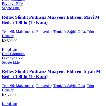
Favoriye Ekle
Sepete Ekle
Reflex Slimfit Pudrasız Muayene Eldiveni Mavi M
Beden 100’lü (10 Kutu)
Temizlik Malzemeleri
,
Eldivenler
,
Temizlik Sağlık Gıda
,
Tüm
Ürünler
₺
2.500,00
Karşılaştır
Hızlı Görünüm
Favoriye Ekle
Sepete Ekle
Reflex Slimfit Pudrasız Muayene Eldiveni Siyah M
Beden 100’lü (10 Kutu)
Temizlik Malzemeleri
,
Eldivenler
,
Temizlik Sağlık Gıda
,
Tüm
Ürünler
₺
2.500,00
Karşılaştır