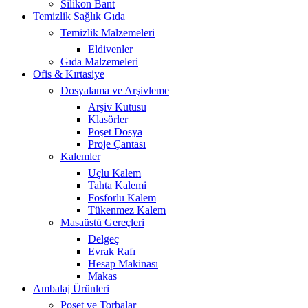
Silikon Bant
Temizlik Sağlık Gıda
Temizlik Malzemeleri
Eldivenler
Gıda Malzemeleri
Ofis & Kırtasiye
Dosyalama ve Arşivleme
Arşiv Kutusu
Klasörler
Poşet Dosya
Proje Çantası
Kalemler
Uçlu Kalem
Tahta Kalemi
Fosforlu Kalem
Tükenmez Kalem
Masaüstü Gereçleri
Delgeç
Evrak Rafı
Hesap Makinası
Makas
Ambalaj Ürünleri
Poşet ve Torbalar