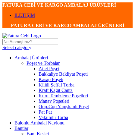
FATURA CEBİ VE KARGO AMBALAJ ÜRÜNLERİ
İLETİŞİM
FATURA CEBİ VE KARGO AMBALAJ ÜRÜNLERİ
Select category
Ambalaj Ürünleri
Poşet ve Torbalar
Atlet Poşet
Bakkaliye Bakliyat Poşeti
Kasap Poşeti
Kilitli Şeffaf Torba
Kraft Kağıt Çanta
Kuru Temizleme Poşetleri
Manav Poşetleri
Opp-Cpp Yapışkanlı Poşet
Pat Pat
Vakumlu Torba
Balonlu Ambalaj Naylonu
Bantlar
Bant Kesici