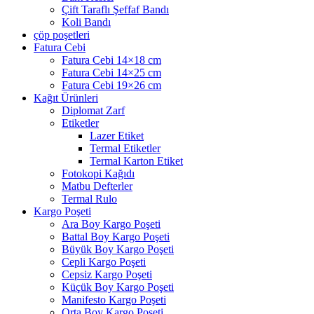
Çift Taraflı Şeffaf Bandı
Koli Bandı
çöp poşetleri
Fatura Cebi
Fatura Cebi 14×18 cm
Fatura Cebi 14×25 cm
Fatura Cebi 19×26 cm
Kağıt Ürünleri
Diplomat Zarf
Etiketler
Lazer Etiket
Termal Etiketler
Termal Karton Etiket
Fotokopi Kağıdı
Matbu Defterler
Termal Rulo
Kargo Poşeti
Ara Boy Kargo Poşeti
Battal Boy Kargo Poşeti
Büyük Boy Kargo Poşeti
Cepli Kargo Poşeti
Cepsiz Kargo Poşeti
Küçük Boy Kargo Poşeti
Manifesto Kargo Poşeti
Orta Boy Kargo Poşeti