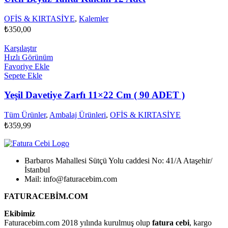
OFİS & KIRTASİYE
,
Kalemler
₺
350,00
Karşılaştır
Hızlı Görünüm
Favoriye Ekle
Sepete Ekle
Yeşil Davetiye Zarfı 11×22 Cm ( 90 ADET )
Tüm Ürünler
,
Ambalaj Ürünleri
,
OFİS & KIRTASİYE
₺
359,99
Barbaros Mahallesi Sütçü Yolu caddesi No: 41/A Ataşehir/
İstanbul
Mail: info@faturacebim.com
FATURACEBİM.COM
Ekibimiz
Faturacebim.com 2018 yılında kurulmuş olup
fatura cebi
, kargo