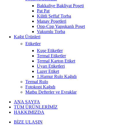
Bakkaliye Bakliyat Poşeti
Pat Pat
Kilitli Şeffaf Torba
Manav Poşetleri
Opp-Cpp Yapışkanlı Poşet
Vakumlu Torba
Kağıt Ürünleri
Etiketler
Kuşe Etiketler
Termal Etiketler
Termal Karton Etiket
Uyarı Etiketleri
Lazer Etiket
1.Hamur Rulo Kağıdı
Termal Rulo
Fotokopi Kağıdı
Matbu Defterler ve Evraklar
ANA SAYFA
TÜM ÜRÜNLERİMİZ
HAKKIMIZDA
BİZE ULAŞIN