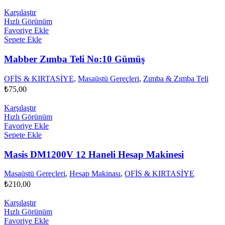
Karşılaştır
Hızlı Görünüm
Favoriye Ekle
Sepete Ekle
Mabber Zımba Teli No:10 Gümüş
OFİS & KIRTASİYE
,
Masaüstü Gereçleri
,
Zımba & Zımba Teli
₺
75,00
Karşılaştır
Hızlı Görünüm
Favoriye Ekle
Sepete Ekle
Masis DM1200V 12 Haneli Hesap Makinesi
Masaüstü Gereçleri
,
Hesap Makinası
,
OFİS & KIRTASİYE
₺
210,00
Karşılaştır
Hızlı Görünüm
Favoriye Ekle