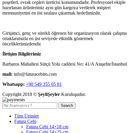
poşetleri, evrak cepleri üreticisi konumundadır. Profesyonel ekiple
hazırlanan ürünlerimiz aynı gün kargoya verilerek müşteri
memnuniyetini en üst sıralara çıkarmak hedefimizdir.
Girişimci, genç ve sürekli öğrenen bir organizasyon olarak çalışma
ortaklarımızla en üst seviyede etkinlik göstermek
önceliklerimizdendir.
İletişim Bilgilerimiz
Barbaros Mahallesi Sütçü Yolu caddesi No: 41/A Ataşehir/İstanbul
mail:
info@faturacebim.com
Whatsapp:
+90 549 355 05 81
Copyright 2018 ©
ŞeyliŞeyler
Kuruluşudur.
Search
Tüm Ürünler
Fatura Cebi
Fatura Cebi 14×18 cm
Fatura Cebi 14×25 cm