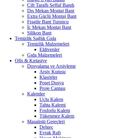
Çift Taraflı Şeffaf Bandı
Dış Mekan Montaj Bant
Extra Güçlü Montaj Bant
Fragile Bant Turuncu
İç Mekan Montaj Bant
Silikon Bant
Temizlik Sağlık Gıda
Temizlik Malzemeleri
Eldivenler
Gıda Malzemeleri
Ofis & Kırtasiye
Dosyalama ve Arşivleme
Arşiv Kutusu
Klasörler
Poşet Dosya
Proje Çantası
Kalemler
Uçlu Kalem
Tahta Kalemi
Fosforlu Kalem
Tükenmez Kalem
Masaüstü Gereçleri
Delgeç
Evrak Rafı