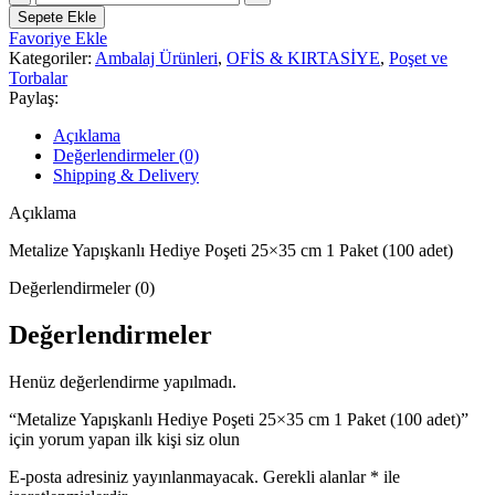
Yapışkanlı
Sepete Ekle
Hediye
Favoriye Ekle
Poşeti
Kategoriler:
Ambalaj Ürünleri
,
OFİS & KIRTASİYE
,
Poşet ve
25x35
Torbalar
cm
Paylaş:
1
Paket
Açıklama
(100
Değerlendirmeler (0)
adet)
Shipping & Delivery
adet
Açıklama
Metalize Yapışkanlı Hediye Poşeti 25×35 cm 1 Paket (100 adet)
Değerlendirmeler (0)
Değerlendirmeler
Henüz değerlendirme yapılmadı.
“Metalize Yapışkanlı Hediye Poşeti 25×35 cm 1 Paket (100 adet)”
için yorum yapan ilk kişi siz olun
E-posta adresiniz yayınlanmayacak.
Gerekli alanlar
*
ile