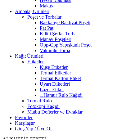
Hesap Makinası
Makas
Ambalaj Ürünleri
Poşet ve Torbalar
Bakkaliye Bakliyat Poşeti
Pat Pat
Kilitli Şeffaf Torba
Manav Poşetleri
Opp-Cpp Yapışkanlı Poşet
Vakumlu Torba
Kağıt Ürünleri
Etiketler
Kuşe Etiketler
Termal Etiketler
Termal Karton Etiket
Uyarı Etiketleri
Lazer Etiket
1.Hamur Rulo Kağıdı
Termal Rulo
Fotokopi Kağıdı
Matbu Defterler ve Evraklar
Favoriler
Karşılaştır
Giriş Yap / Üye Ol