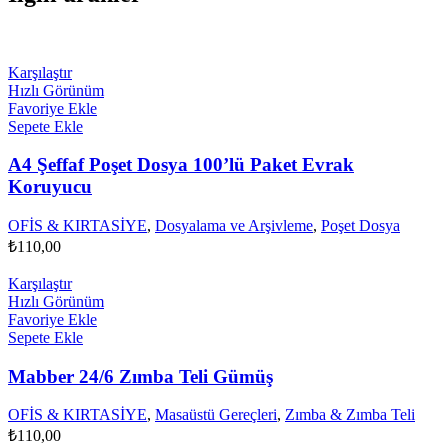
Karşılaştır
Hızlı Görünüm
Favoriye Ekle
Sepete Ekle
A4 Şeffaf Poşet Dosya 100’lü Paket Evrak
Koruyucu
OFİS & KIRTASİYE
,
Dosyalama ve Arşivleme
,
Poşet Dosya
₺
110,00
Karşılaştır
Hızlı Görünüm
Favoriye Ekle
Sepete Ekle
Mabber 24/6 Zımba Teli Gümüş
OFİS & KIRTASİYE
,
Masaüstü Gereçleri
,
Zımba & Zımba Teli
₺
110,00