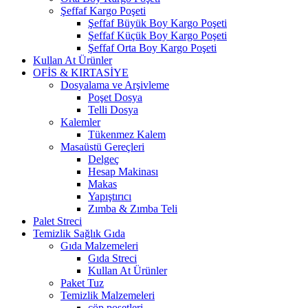
Şeffaf Kargo Poşeti
Şeffaf Büyük Boy Kargo Poşeti
Şeffaf Küçük Boy Kargo Poşeti
Şeffaf Orta Boy Kargo Poşeti
Kullan At Ürünler
OFİS & KIRTASİYE
Dosyalama ve Arşivleme
Poşet Dosya
Telli Dosya
Kalemler
Tükenmez Kalem
Masaüstü Gereçleri
Delgeç
Hesap Makinası
Makas
Yapıştırıcı
Zımba & Zımba Teli
Palet Streci
Temizlik Sağlık Gıda
Gıda Malzemeleri
Gıda Streci
Kullan At Ürünler
Paket Tuz
Temizlik Malzemeleri
çöp poşetleri