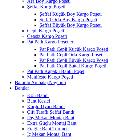
Ara Boy Kargo Poşeti
Şeffaf Kargo Poşeti
Şeffaf Küçük Boy Kargo Poşeti
Şeffaf Orta Boy Kargo Poşeti
Şeffaf Büyük Boy Kargo Poşeti
Cepli Kargo Poşeti
Cepsiz Kargo Poşeti
Pat Patlı Kargo Poşetleri
Pat Patlı Cepli Küçük Kargo Poşeti
Pat Patlı Cepli Orta Kargo Poşeti
Pat Patlı Cepli Büyük Kargo Poşeti
Pat Patlı Cepli Battal Kargo Poşeti
Pat Patlı Kapaklı Bantlı Poşet
Manifesto Kargo Poşeti
Balonlu Ambalaj Naylonu
Bantlar
Koli Bandı
Bant Kesici
Kargo Uyarı Bandı
Çift Taraflı Şeffaf Bandı
Dış Mekan Montaj Bant
Extra Güçlü Montaj Bant
Fragile Bant Turuncu
İç Mekan Montaj Bant