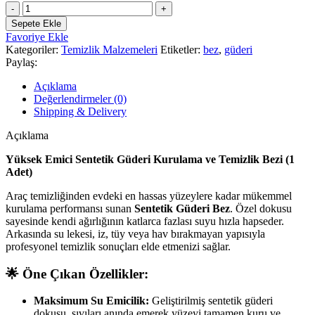
Sentetik
Güderi
Sepete Ekle
Kurulama
Favoriye Ekle
Bezi
Kategoriler:
Temizlik Malzemeleri
Etiketler:
bez
,
güderi
-
Paylaş:
Araç
Cam
Açıklama
ve
Değerlendirmeler (0)
Hassas
Shipping & Delivery
Yüzey
Temizlik
Açıklama
Bezi
(1
Yüksek Emici Sentetik Güderi Kurulama ve Temizlik Bezi (1
Adet)
Adet)
adet
Araç temizliğinden evdeki en hassas yüzeylere kadar mükemmel
kurulama performansı sunan
Sentetik Güderi Bez
. Özel dokusu
sayesinde kendi ağırlığının katlarca fazlası suyu hızla hapseder.
Arkasında su lekesi, iz, tüy veya hav bırakmayan yapısıyla
profesyonel temizlik sonuçları elde etmenizi sağlar.
🌟 Öne Çıkan Özellikler:
Maksimum Su Emicilik:
Geliştirilmiş sentetik güderi
dokusu, sıvıları anında emerek yüzeyi tamamen kuru ve