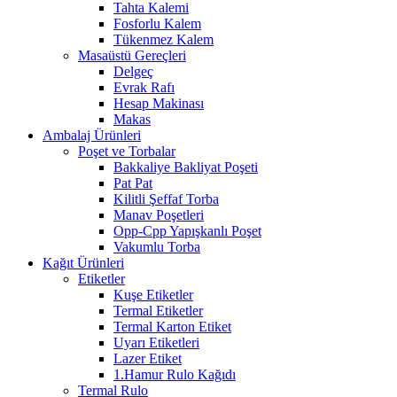
Tahta Kalemi
Fosforlu Kalem
Tükenmez Kalem
Masaüstü Gereçleri
Delgeç
Evrak Rafı
Hesap Makinası
Makas
Ambalaj Ürünleri
Poşet ve Torbalar
Bakkaliye Bakliyat Poşeti
Pat Pat
Kilitli Şeffaf Torba
Manav Poşetleri
Opp-Cpp Yapışkanlı Poşet
Vakumlu Torba
Kağıt Ürünleri
Etiketler
Kuşe Etiketler
Termal Etiketler
Termal Karton Etiket
Uyarı Etiketleri
Lazer Etiket
1.Hamur Rulo Kağıdı
Termal Rulo