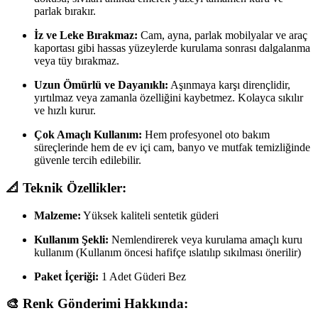
parlak bırakır.
İz ve Leke Bırakmaz:
Cam, ayna, parlak mobilyalar ve araç
kaportası gibi hassas yüzeylerde kurulama sonrası dalgalanma
veya tüy bırakmaz.
Uzun Ömürlü ve Dayanıklı:
Aşınmaya karşı dirençlidir,
yırtılmaz veya zamanla özelliğini kaybetmez. Kolayca sıkılır
ve hızlı kurur.
Çok Amaçlı Kullanım:
Hem profesyonel oto bakım
süreçlerinde hem de ev içi cam, banyo ve mutfak temizliğinde
güvenle tercih edilebilir.
📐 Teknik Özellikler:
Malzeme:
Yüksek kaliteli sentetik güderi
Kullanım Şekli:
Nemlendirerek veya kurulama amaçlı kuru
kullanım (Kullanım öncesi hafifçe ıslatılıp sıkılması önerilir)
Paket İçeriği:
1 Adet Güderi Bez
🎨 Renk Gönderimi Hakkında: