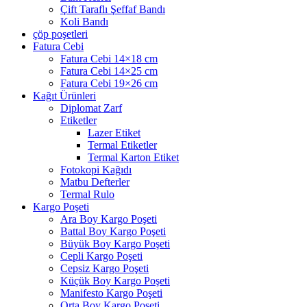
Çift Taraflı Şeffaf Bandı
Koli Bandı
çöp poşetleri
Fatura Cebi
Fatura Cebi 14×18 cm
Fatura Cebi 14×25 cm
Fatura Cebi 19×26 cm
Kağıt Ürünleri
Diplomat Zarf
Etiketler
Lazer Etiket
Termal Etiketler
Termal Karton Etiket
Fotokopi Kağıdı
Matbu Defterler
Termal Rulo
Kargo Poşeti
Ara Boy Kargo Poşeti
Battal Boy Kargo Poşeti
Büyük Boy Kargo Poşeti
Cepli Kargo Poşeti
Cepsiz Kargo Poşeti
Küçük Boy Kargo Poşeti
Manifesto Kargo Poşeti
Orta Boy Kargo Poşeti