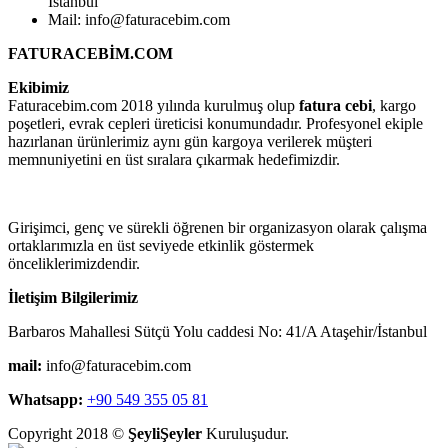
İstanbul
Mail: info@faturacebim.com
FATURACEBİM.COM
Ekibimiz
Faturacebim.com 2018 yılında kurulmuş olup
fatura cebi
, kargo
poşetleri, evrak cepleri üreticisi konumundadır. Profesyonel ekiple
hazırlanan ürünlerimiz aynı gün kargoya verilerek müşteri
memnuniyetini en üst sıralara çıkarmak hedefimizdir.
Girişimci, genç ve sürekli öğrenen bir organizasyon olarak çalışma
ortaklarımızla en üst seviyede etkinlik göstermek
önceliklerimizdendir.
İletişim Bilgilerimiz
Barbaros Mahallesi Sütçü Yolu caddesi No: 41/A Ataşehir/İstanbul
mail:
info@faturacebim.com
Whatsapp:
+90 549 355 05 81
Copyright 2018 ©
ŞeyliŞeyler
Kuruluşudur.