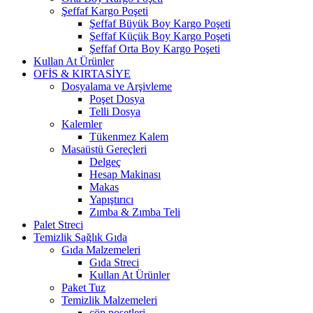
Şeffaf Kargo Poşeti
Şeffaf Büyük Boy Kargo Poşeti
Şeffaf Küçük Boy Kargo Poşeti
Şeffaf Orta Boy Kargo Poşeti
Kullan At Ürünler
OFİS & KIRTASİYE
Dosyalama ve Arşivleme
Poşet Dosya
Telli Dosya
Kalemler
Tükenmez Kalem
Masaüstü Gereçleri
Delgeç
Hesap Makinası
Makas
Yapıştırıcı
Zımba & Zımba Teli
Palet Streci
Temizlik Sağlık Gıda
Gıda Malzemeleri
Gıda Streci
Kullan At Ürünler
Paket Tuz
Temizlik Malzemeleri
çöp poşetleri