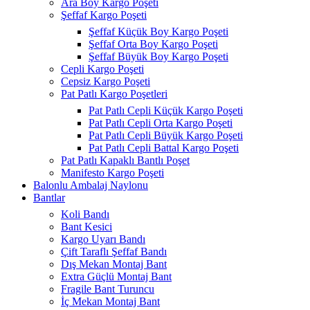
Ara Boy Kargo Poşeti
Şeffaf Kargo Poşeti
Şeffaf Küçük Boy Kargo Poşeti
Şeffaf Orta Boy Kargo Poşeti
Şeffaf Büyük Boy Kargo Poşeti
Cepli Kargo Poşeti
Cepsiz Kargo Poşeti
Pat Patlı Kargo Poşetleri
Pat Patlı Cepli Küçük Kargo Poşeti
Pat Patlı Cepli Orta Kargo Poşeti
Pat Patlı Cepli Büyük Kargo Poşeti
Pat Patlı Cepli Battal Kargo Poşeti
Pat Patlı Kapaklı Bantlı Poşet
Manifesto Kargo Poşeti
Balonlu Ambalaj Naylonu
Bantlar
Koli Bandı
Bant Kesici
Kargo Uyarı Bandı
Çift Taraflı Şeffaf Bandı
Dış Mekan Montaj Bant
Extra Güçlü Montaj Bant
Fragile Bant Turuncu
İç Mekan Montaj Bant