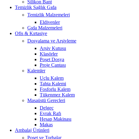
Silikon Bant
Temizlik Sağlık Gıda
Temizlik Malzemeleri
Eldivenler
Gıda Malzemeleri
Ofis & Kırtasiye
Dosyalama ve Arşivleme
Arşiv Kutusu
Klasörler
Poşet Dosya
Proje Çantası
Kalemler
Uçlu Kalem
Tahta Kalemi
Fosforlu Kalem
Tükenmez Kalem
Masaüstü Gereçleri
Delgeç
Evrak Rafı
Hesap Makinası
Makas
Ambalaj Ürünleri
Poşet ve Torbalar