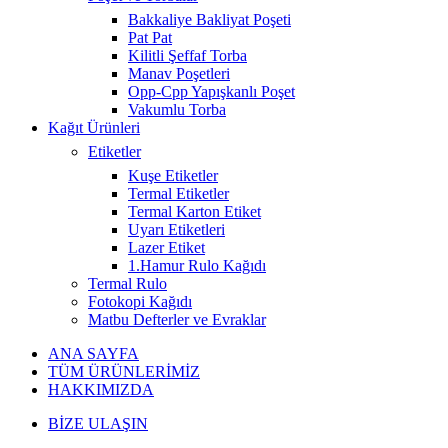
Bakkaliye Bakliyat Poşeti
Pat Pat
Kilitli Şeffaf Torba
Manav Poşetleri
Opp-Cpp Yapışkanlı Poşet
Vakumlu Torba
Kağıt Ürünleri
Etiketler
Kuşe Etiketler
Termal Etiketler
Termal Karton Etiket
Uyarı Etiketleri
Lazer Etiket
1.Hamur Rulo Kağıdı
Termal Rulo
Fotokopi Kağıdı
Matbu Defterler ve Evraklar
ANA SAYFA
TÜM ÜRÜNLERİMİZ
HAKKIMIZDA
BİZE ULAŞIN