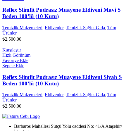
Reflex Slimfit Pudrasız Muayene Eldiveni Mavi S
Beden 100’lü (10 Kutu)
Temizlik Malzemeleri
,
Eldivenler
,
Temizlik Sağlık Gıda
,
Tüm
Ürünler
₺
2.500,00
Karşılaştır
Hızlı Görünüm
Favoriye Ekle
Sepete Ekle
Reflex Slimfit Pudrasız Muayene Eldiveni Siyah S
Beden 100’lü (10 Kutu)
Temizlik Malzemeleri
,
Eldivenler
,
Temizlik Sağlık Gıda
,
Tüm
Ürünler
₺
2.500,00
Barbaros Mahallesi Sütçü Yolu caddesi No: 41/A Ataşehir/