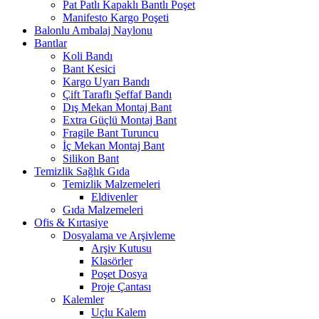
Pat Patlı Kapaklı Bantlı Poşet
Manifesto Kargo Poşeti
Balonlu Ambalaj Naylonu
Bantlar
Koli Bandı
Bant Kesici
Kargo Uyarı Bandı
Çift Taraflı Şeffaf Bandı
Dış Mekan Montaj Bant
Extra Güçlü Montaj Bant
Fragile Bant Turuncu
İç Mekan Montaj Bant
Silikon Bant
Temizlik Sağlık Gıda
Temizlik Malzemeleri
Eldivenler
Gıda Malzemeleri
Ofis & Kırtasiye
Dosyalama ve Arşivleme
Arşiv Kutusu
Klasörler
Poşet Dosya
Proje Çantası
Kalemler
Uçlu Kalem