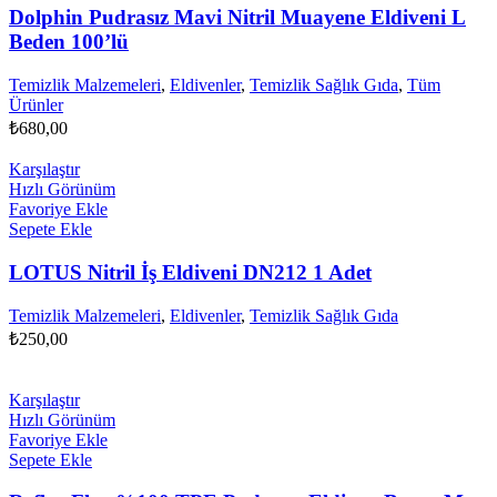
Dolphin Pudrasız Mavi Nitril Muayene Eldiveni L
Beden 100’lü
Temizlik Malzemeleri
,
Eldivenler
,
Temizlik Sağlık Gıda
,
Tüm
Ürünler
₺
680,00
Karşılaştır
Hızlı Görünüm
Favoriye Ekle
Sepete Ekle
LOTUS Nitril İş Eldiveni DN212 1 Adet
Temizlik Malzemeleri
,
Eldivenler
,
Temizlik Sağlık Gıda
₺
250,00
Karşılaştır
Hızlı Görünüm
Favoriye Ekle
Sepete Ekle