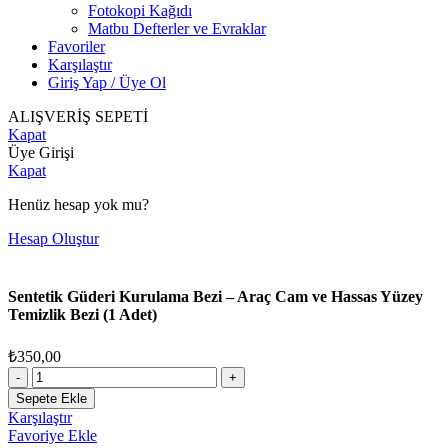
Fotokopi Kağıdı
Matbu Defterler ve Evraklar
Favoriler
Karşılaştır
Giriş Yap / Üye Ol
ALIŞVERİŞ SEPETİ
Kapat
Üye Girişi
Kapat
Henüz hesap yok mu?
Hesap Oluştur
Sentetik Güderi Kurulama Bezi – Araç Cam ve Hassas Yüzey
Temizlik Bezi (1 Adet)
₺
350,00
Sentetik
Güderi
Sepete Ekle
Kurulama
Karşılaştır
Bezi
Favoriye Ekle
-