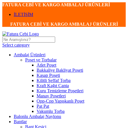
FATURA CEBİ VE KARGO AMBALAJ ÜRÜNLERİ
İLETİŞİM
FATURA CEBİ VE KARGO AMBALAJ ÜRÜNLERİ
Select category
Ambalaj Ürünleri
Poşet ve Torbalar
Atlet Poşet
Bakkaliye Bakliyat Poşeti
Kasap Poşeti
Kilitli Şeffaf Torba
Kraft Kağıt Çanta
Kuru Temizleme Poşetleri
Manav Poşetleri
Opp-Cpp Yapışkanlı Poşet
Pat Pat
Vakumlu Torba
Balonlu Ambalaj Naylonu
Bantlar
Bant Kesici