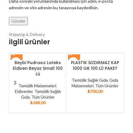
Daha sonraki yorumlarımda kullanılması için adım, e-posta
adresim ve site adresim bu tarayıcıya kaydedilsin.
Shipping & Delivery
İlgili ürünler
Beybi Pudrasız Lateks
PLASTİK SIZDIRMAZ KAP
Eldiven Beyaz Small 100
1000 GR 100 LÜ PAKET
Pud
Lü
B
Temizlik Sağlık Gıda
,
Gıda
Temizlik Malzemeleri
,
Malzemeleri
,
Tüm Ürünler
Eldivenler
,
Temizlik Sağlık
₺
700,00
El
Gıda
,
Tüm Ürünler
₺
188,00