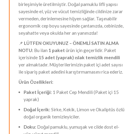
birleşimiyle üretilmiştir. Doğal pamuklu lifli yapısı
sayesinde el, yüz ve vücut temizliğinde cildinize zarar
vermeden, derinlemesine hijyen sağlar. Taşınabilir
ergonomik cep boyu sayesinde çantanızda, cebinizde,
seyahatte veya okulda her an yanınızda!
📌
LÜTFEN OKUYUNUZ – ÖNEMLİ SATIN ALMA
NOTU:
Bu ilan
1 paket
ürün için geçerlidir. Paket
içerisinde
15 adet (yaprak) ıslak temizlik mendili
yer almaktadır. Müşterilerimizin paket içi adet sayısı
ile sipariş paket adedini karıştırmamasını rica ederiz.
Ürün Özellikleri:
Paket İçeriği:
1 Paket Cep Mendili (Paket içi 15
yaprak)
Doğal İçerik:
Sirke, Kekik, Limon ve Okaliptüs özlü
doğal organik temizleyiciler.
Doku:
Doğal pamuklu, yumuşak ve cilde dost el-