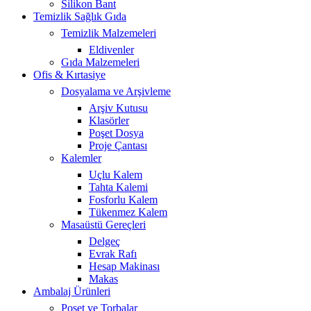
Silikon Bant
Temizlik Sağlık Gıda
Temizlik Malzemeleri
Eldivenler
Gıda Malzemeleri
Ofis & Kırtasiye
Dosyalama ve Arşivleme
Arşiv Kutusu
Klasörler
Poşet Dosya
Proje Çantası
Kalemler
Uçlu Kalem
Tahta Kalemi
Fosforlu Kalem
Tükenmez Kalem
Masaüstü Gereçleri
Delgeç
Evrak Rafı
Hesap Makinası
Makas
Ambalaj Ürünleri
Poşet ve Torbalar