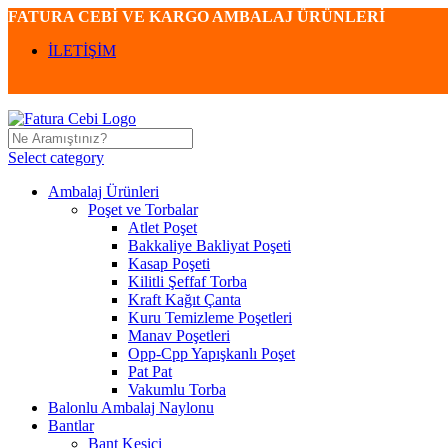
FATURA CEBİ VE KARGO AMBALAJ ÜRÜNLERİ
İLETİŞİM
Select category
Ambalaj Ürünleri
Poşet ve Torbalar
Atlet Poşet
Bakkaliye Bakliyat Poşeti
Kasap Poşeti
Kilitli Şeffaf Torba
Kraft Kağıt Çanta
Kuru Temizleme Poşetleri
Manav Poşetleri
Opp-Cpp Yapışkanlı Poşet
Pat Pat
Vakumlu Torba
Balonlu Ambalaj Naylonu
Bantlar
Bant Kesici