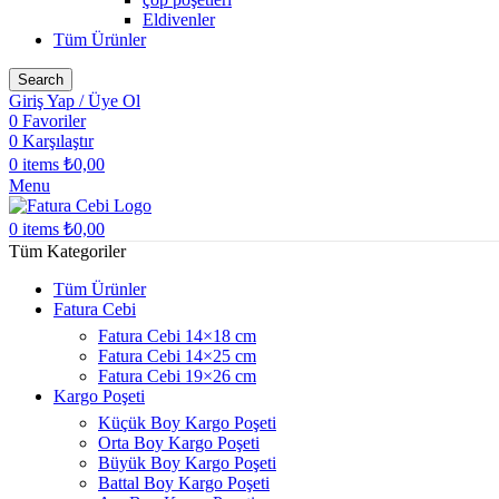
Eldivenler
Tüm Ürünler
Search
Giriş Yap / Üye Ol
0
Favoriler
0
Karşılaştır
0
items
₺
0,00
Menu
0
items
₺
0,00
Tüm Kategoriler
Tüm Ürünler
Fatura Cebi
Fatura Cebi 14×18 cm
Fatura Cebi 14×25 cm
Fatura Cebi 19×26 cm
Kargo Poşeti
Küçük Boy Kargo Poşeti
Orta Boy Kargo Poşeti
Büyük Boy Kargo Poşeti
Battal Boy Kargo Poşeti