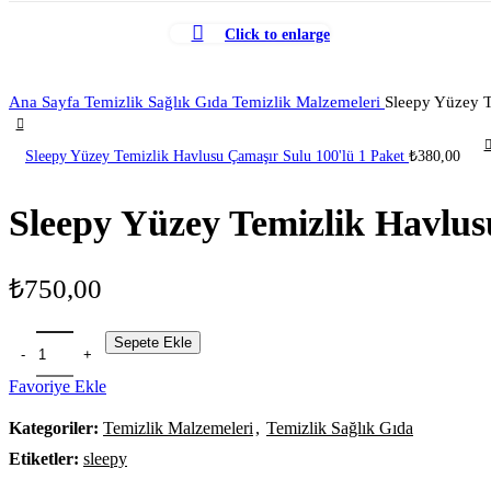
Click to enlarge
Ana Sayfa
Temizlik Sağlık Gıda
Temizlik Malzemeleri
Sleepy Yüzey T
Sleepy Yüzey Temizlik Havlusu Çamaşır Sulu 100'lü 1 Paket
₺
380,00
Sleepy Yüzey Temizlik Havlus
₺
750,00
Sepete Ekle
Favoriye Ekle
Kategoriler:
Temizlik Malzemeleri
,
Temizlik Sağlık Gıda
Etiketler:
sleepy