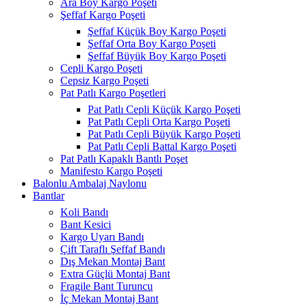
Ara Boy Kargo Poşeti
Şeffaf Kargo Poşeti
Şeffaf Küçük Boy Kargo Poşeti
Şeffaf Orta Boy Kargo Poşeti
Şeffaf Büyük Boy Kargo Poşeti
Cepli Kargo Poşeti
Cepsiz Kargo Poşeti
Pat Patlı Kargo Poşetleri
Pat Patlı Cepli Küçük Kargo Poşeti
Pat Patlı Cepli Orta Kargo Poşeti
Pat Patlı Cepli Büyük Kargo Poşeti
Pat Patlı Cepli Battal Kargo Poşeti
Pat Patlı Kapaklı Bantlı Poşet
Manifesto Kargo Poşeti
Balonlu Ambalaj Naylonu
Bantlar
Koli Bandı
Bant Kesici
Kargo Uyarı Bandı
Çift Taraflı Şeffaf Bandı
Dış Mekan Montaj Bant
Extra Güçlü Montaj Bant
Fragile Bant Turuncu
İç Mekan Montaj Bant