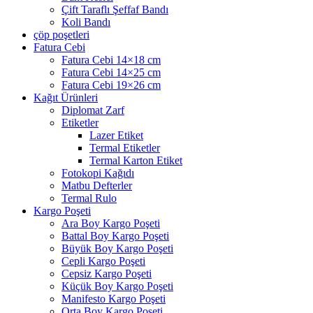
Çift Taraflı Şeffaf Bandı
Koli Bandı
çöp poşetleri
Fatura Cebi
Fatura Cebi 14×18 cm
Fatura Cebi 14×25 cm
Fatura Cebi 19×26 cm
Kağıt Ürünleri
Diplomat Zarf
Etiketler
Lazer Etiket
Termal Etiketler
Termal Karton Etiket
Fotokopi Kağıdı
Matbu Defterler
Termal Rulo
Kargo Poşeti
Ara Boy Kargo Poşeti
Battal Boy Kargo Poşeti
Büyük Boy Kargo Poşeti
Cepli Kargo Poşeti
Cepsiz Kargo Poşeti
Küçük Boy Kargo Poşeti
Manifesto Kargo Poşeti
Orta Boy Kargo Poşeti