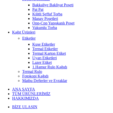
Bakkaliye Bakliyat Poşeti
Pat Pat
Kilitli Şeffaf Torba
Manav Poşetleri
Opp-Cpp Yapışkanlı Poşet
Vakumlu Torba
Kağıt Ürünleri
Etiketler
Kuşe Etiketler
Termal Etiketler
Termal Karton Etiket
Uyarı Etiketleri
Lazer Etiket
1.Hamur Rulo Kağıdı
Termal Rulo
Fotokopi Kağıdı
Matbu Defterler ve Evraklar
ANA SAYFA
TÜM ÜRÜNLERİMİZ
HAKKIMIZDA
BİZE ULAŞIN