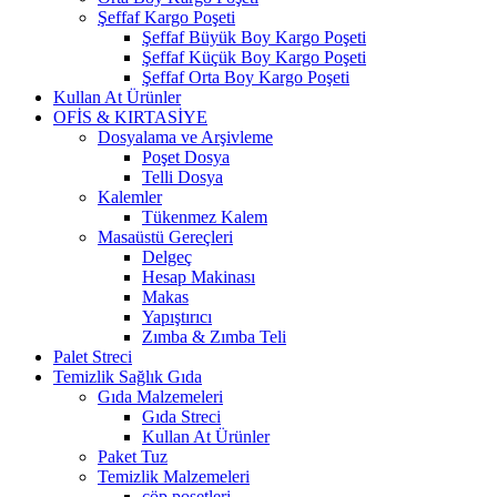
Şeffaf Kargo Poşeti
Şeffaf Büyük Boy Kargo Poşeti
Şeffaf Küçük Boy Kargo Poşeti
Şeffaf Orta Boy Kargo Poşeti
Kullan At Ürünler
OFİS & KIRTASİYE
Dosyalama ve Arşivleme
Poşet Dosya
Telli Dosya
Kalemler
Tükenmez Kalem
Masaüstü Gereçleri
Delgeç
Hesap Makinası
Makas
Yapıştırıcı
Zımba & Zımba Teli
Palet Streci
Temizlik Sağlık Gıda
Gıda Malzemeleri
Gıda Streci
Kullan At Ürünler
Paket Tuz
Temizlik Malzemeleri
çöp poşetleri