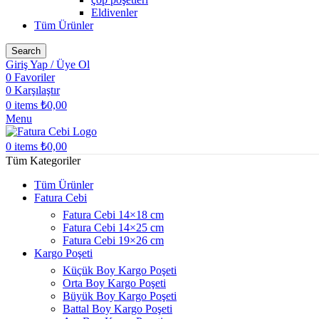
Eldivenler
Tüm Ürünler
Search
Giriş Yap / Üye Ol
0
Favoriler
0
Karşılaştır
0
items
₺
0,00
Menu
0
items
₺
0,00
Tüm Kategoriler
Tüm Ürünler
Fatura Cebi
Fatura Cebi 14×18 cm
Fatura Cebi 14×25 cm
Fatura Cebi 19×26 cm
Kargo Poşeti
Küçük Boy Kargo Poşeti
Orta Boy Kargo Poşeti
Büyük Boy Kargo Poşeti
Battal Boy Kargo Poşeti