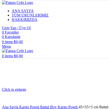
ANA SAYFA
TÜM ÜRÜNLERİMİZ
HAKKIMIZDA
Giriş Yap / Üye Ol
0
Favoriler
0
Karşılaştır
0
items
₺
0,00
Menu
0
items
₺
0,00
Click to enlarge
Ana Sayfa
Kargo Poşeti
Battal Boy Kargo Poşeti
45×55+5 cm Battal