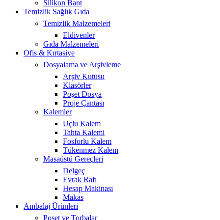
Silikon Bant
Temizlik Sağlık Gıda
Temizlik Malzemeleri
Eldivenler
Gıda Malzemeleri
Ofis & Kırtasiye
Dosyalama ve Arşivleme
Arşiv Kutusu
Klasörler
Poşet Dosya
Proje Çantası
Kalemler
Uçlu Kalem
Tahta Kalemi
Fosforlu Kalem
Tükenmez Kalem
Masaüstü Gereçleri
Delgeç
Evrak Rafı
Hesap Makinası
Makas
Ambalaj Ürünleri
Poşet ve Torbalar