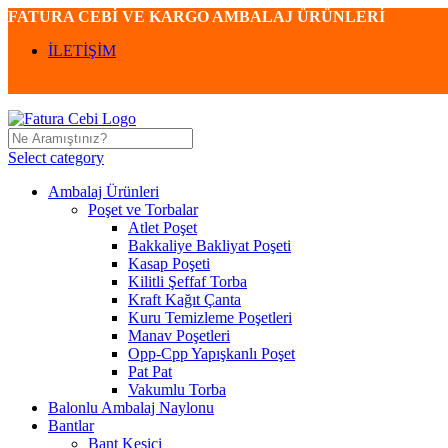
FATURA CEBİ VE KARGO AMBALAJ ÜRÜNLERİ
İLETİŞİM
Select category
Ambalaj Ürünleri
Poşet ve Torbalar
Atlet Poşet
Bakkaliye Bakliyat Poşeti
Kasap Poşeti
Kilitli Şeffaf Torba
Kraft Kağıt Çanta
Kuru Temizleme Poşetleri
Manav Poşetleri
Opp-Cpp Yapışkanlı Poşet
Pat Pat
Vakumlu Torba
Balonlu Ambalaj Naylonu
Bantlar
Bant Kesici