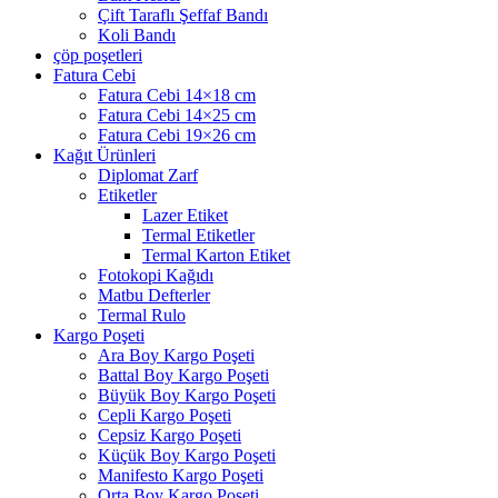
Çift Taraflı Şeffaf Bandı
Koli Bandı
çöp poşetleri
Fatura Cebi
Fatura Cebi 14×18 cm
Fatura Cebi 14×25 cm
Fatura Cebi 19×26 cm
Kağıt Ürünleri
Diplomat Zarf
Etiketler
Lazer Etiket
Termal Etiketler
Termal Karton Etiket
Fotokopi Kağıdı
Matbu Defterler
Termal Rulo
Kargo Poşeti
Ara Boy Kargo Poşeti
Battal Boy Kargo Poşeti
Büyük Boy Kargo Poşeti
Cepli Kargo Poşeti
Cepsiz Kargo Poşeti
Küçük Boy Kargo Poşeti
Manifesto Kargo Poşeti
Orta Boy Kargo Poşeti