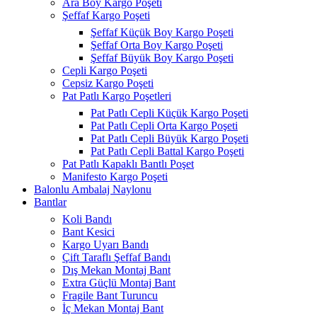
Ara Boy Kargo Poşeti
Şeffaf Kargo Poşeti
Şeffaf Küçük Boy Kargo Poşeti
Şeffaf Orta Boy Kargo Poşeti
Şeffaf Büyük Boy Kargo Poşeti
Cepli Kargo Poşeti
Cepsiz Kargo Poşeti
Pat Patlı Kargo Poşetleri
Pat Patlı Cepli Küçük Kargo Poşeti
Pat Patlı Cepli Orta Kargo Poşeti
Pat Patlı Cepli Büyük Kargo Poşeti
Pat Patlı Cepli Battal Kargo Poşeti
Pat Patlı Kapaklı Bantlı Poşet
Manifesto Kargo Poşeti
Balonlu Ambalaj Naylonu
Bantlar
Koli Bandı
Bant Kesici
Kargo Uyarı Bandı
Çift Taraflı Şeffaf Bandı
Dış Mekan Montaj Bant
Extra Güçlü Montaj Bant
Fragile Bant Turuncu
İç Mekan Montaj Bant