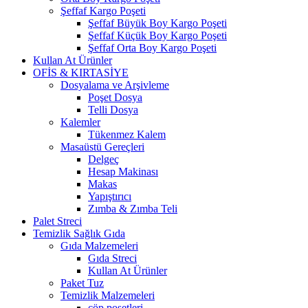
Şeffaf Kargo Poşeti
Şeffaf Büyük Boy Kargo Poşeti
Şeffaf Küçük Boy Kargo Poşeti
Şeffaf Orta Boy Kargo Poşeti
Kullan At Ürünler
OFİS & KIRTASİYE
Dosyalama ve Arşivleme
Poşet Dosya
Telli Dosya
Kalemler
Tükenmez Kalem
Masaüstü Gereçleri
Delgeç
Hesap Makinası
Makas
Yapıştırıcı
Zımba & Zımba Teli
Palet Streci
Temizlik Sağlık Gıda
Gıda Malzemeleri
Gıda Streci
Kullan At Ürünler
Paket Tuz
Temizlik Malzemeleri
çöp poşetleri