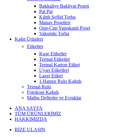
Bakkaliye Bakliyat Poşeti
Pat Pat
Kilitli Şeffaf Torba
Manav Poşetleri
Opp-Cpp Yapışkanlı Poşet
Vakumlu Torba
Kağıt Ürünleri
Etiketler
Kuşe Etiketler
Termal Etiketler
Termal Karton Etiket
Uyarı Etiketleri
Lazer Etiket
1.Hamur Rulo Kağıdı
Termal Rulo
Fotokopi Kağıdı
Matbu Defterler ve Evraklar
ANA SAYFA
TÜM ÜRÜNLERİMİZ
HAKKIMIZDA
BİZE ULAŞIN