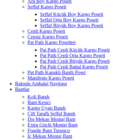
Ara Boy Kargo Poşeti
Şeffaf Kargo Poşeti
Şeffaf Küçük Boy Kargo Poşeti
Şeffaf Orta Boy Kargo Poşeti
Şeffaf Büyük Boy Kargo Poşeti
Cepli Kargo Poşeti
Cepsiz Kargo Poşeti
Pat Patlı Kargo Poşetleri
Pat Patlı Cepli Küçük Kargo Poşeti
Pat Patlı Cepli Orta Kargo Poşeti
Pat Patlı Cepli Büyük Kargo Poşeti
Pat Patlı Cepli Battal Kargo Poşeti
Pat Patlı Kapaklı Bantlı Poşet
Manifesto Kargo Poşeti
Balonlu Ambalaj Naylonu
Bantlar
Koli Bandı
Bant Kesici
Kargo Uyarı Bandı
Çift Taraflı Şeffaf Bandı
Dış Mekan Montaj Bant
Extra Güçlü Montaj Bant
Fragile Bant Turuncu
İç Mekan Montaj Bant