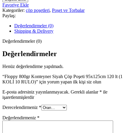
Konteyner
Favoriye Ekle
Siyah
Kategoriler:
çöp poşetleri
,
Poşet ve Torbalar
Çöp
Paylaş:
Poşeti
95x125cm
Değerlendirmeler (0)
120
Shipping & Delivery
lt
(1
Değerlendirmeler (0)
KOLİ
10
Değerlendirmeler
RULO)
adet
Henüz değerlendirme yapılmadı.
“Floppy 800gr Konteyner Siyah Çöp Poşeti 95x125cm 120 lt (1
KOLİ 10 RULO)” için yorum yapan ilk kişi siz olun
E-posta adresiniz yayınlanmayacak.
Gerekli alanlar
*
ile
işaretlenmişlerdir
Derecelendirmeniz
*
Değerlendirmeniz
*