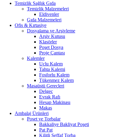
Temizlik Sağlık Gıda
Temizlik Malzemeleri
Eldivenler
Gıda Malzemeleri
Ofis & Kırtasiye
Dosyalama ve Arşivleme
Arşiv Kutusu
Klasörler
Poşet Dosya
Proje Çantası
Kalemler
Uçlu Kalem
Tahta Kalemi
Fosforlu Kalem
Tükenmez Kalem
Masaüstü Gereçleri
Delgeç
Evrak Rafı
Hesap Makinası
Makas
Ambalaj Ürünleri
Poşet ve Torbalar
Bakkaliye Bakliyat Poşeti
Pat Pat
Kilitli Şeffaf Torba