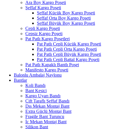
Ara Boy Kargo Poşeti
Şeffaf Kargo Poşeti
Şeffaf Küçük Boy Kargo Poşeti
Şeffaf Orta Boy Kargo Poşeti
Şeffaf Büyük Boy Kargo Poşeti
Cepli Kargo Poşeti
Cepsiz Kargo Poşeti
Pat Patlı Kargo Poşetleri
Pat Patlı Cepli Küçük Kargo Poşeti
Pat Patlı Cepli Orta Kargo Poşeti
Pat Patlı Cepli Büyük Kargo Poşeti
Pat Patlı Cepli Battal Kargo Poşeti
Pat Patlı Kapaklı Bantlı Poşet
Manifesto Kargo Poşeti
Balonlu Ambalaj Naylonu
Bantlar
Koli Bandı
Bant Kesici
Kargo Uyarı Bandı
Çift Taraflı Şeffaf Bandı
Dış Mekan Montaj Bant
Extra Güçlü Montaj Bant
Fragile Bant Turuncu
İç Mekan Montaj Bant
Silikon Bant