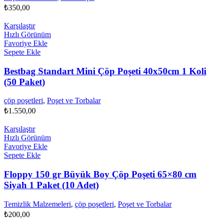
₺
350,00
Karşılaştır
Hızlı Görünüm
Favoriye Ekle
Sepete Ekle
Bestbag Standart Mini Çöp Poşeti 40x50cm 1 Koli
(50 Paket)
çöp poşetleri
,
Poşet ve Torbalar
₺
1.550,00
Karşılaştır
Hızlı Görünüm
Favoriye Ekle
Sepete Ekle
Floppy 150 gr Büyük Boy Çöp Poşeti 65×80 cm
Siyah 1 Paket (10 Adet)
Temizlik Malzemeleri
,
çöp poşetleri
,
Poşet ve Torbalar
₺
200,00