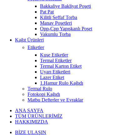
Bakkaliye Bakliyat Poşeti
Pat Pat
Kilitli Şeffaf Torba
Manav Poşetleri
Opp-Cpp Yapışkanlı Poşet
Vakumlu Torba
Kağıt Ürünleri
Etiketler
Kuşe Etiketler
Termal Etiketler
Termal Karton Etiket
Uyarı Etiketleri
Lazer Etiket
1.Hamur Rulo Kağıdı
Termal Rulo
Fotokopi Kağıdı
Matbu Defterler ve Evraklar
ANA SAYFA
TÜM ÜRÜNLERİMİZ
HAKKIMIZDA
BİZE ULAŞIN