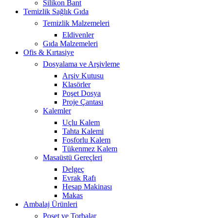
Silikon Bant
Temizlik Sağlık Gıda
Temizlik Malzemeleri
Eldivenler
Gıda Malzemeleri
Ofis & Kırtasiye
Dosyalama ve Arşivleme
Arşiv Kutusu
Klasörler
Poşet Dosya
Proje Çantası
Kalemler
Uçlu Kalem
Tahta Kalemi
Fosforlu Kalem
Tükenmez Kalem
Masaüstü Gereçleri
Delgeç
Evrak Rafı
Hesap Makinası
Makas
Ambalaj Ürünleri
Poşet ve Torbalar