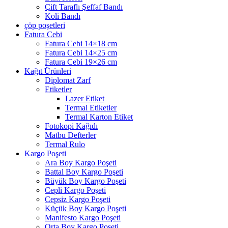
Çift Taraflı Şeffaf Bandı
Koli Bandı
çöp poşetleri
Fatura Cebi
Fatura Cebi 14×18 cm
Fatura Cebi 14×25 cm
Fatura Cebi 19×26 cm
Kağıt Ürünleri
Diplomat Zarf
Etiketler
Lazer Etiket
Termal Etiketler
Termal Karton Etiket
Fotokopi Kağıdı
Matbu Defterler
Termal Rulo
Kargo Poşeti
Ara Boy Kargo Poşeti
Battal Boy Kargo Poşeti
Büyük Boy Kargo Poşeti
Cepli Kargo Poşeti
Cepsiz Kargo Poşeti
Küçük Boy Kargo Poşeti
Manifesto Kargo Poşeti
Orta Boy Kargo Poşeti