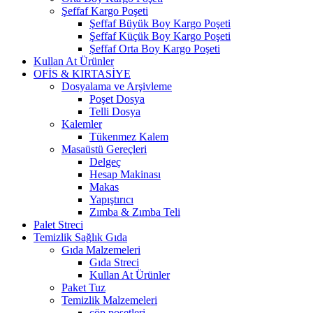
Şeffaf Kargo Poşeti
Şeffaf Büyük Boy Kargo Poşeti
Şeffaf Küçük Boy Kargo Poşeti
Şeffaf Orta Boy Kargo Poşeti
Kullan At Ürünler
OFİS & KIRTASİYE
Dosyalama ve Arşivleme
Poşet Dosya
Telli Dosya
Kalemler
Tükenmez Kalem
Masaüstü Gereçleri
Delgeç
Hesap Makinası
Makas
Yapıştırıcı
Zımba & Zımba Teli
Palet Streci
Temizlik Sağlık Gıda
Gıda Malzemeleri
Gıda Streci
Kullan At Ürünler
Paket Tuz
Temizlik Malzemeleri
çöp poşetleri