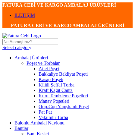
FATURA CEBİ VE KARGO AMBALAJ ÜRÜNLERİ
İLETİŞİM
FATURA CEBİ VE KARGO AMBALAJ ÜRÜNLERİ
Select category
Ambalaj Ürünleri
Poşet ve Torbalar
Atlet Poşet
Bakkaliye Bakliyat Poşeti
Kasap Poşeti
Kilitli Şeffaf Torba
Kraft Kağıt Çanta
Kuru Temizleme Poşetleri
Manav Poşetleri
Opp-Cpp Yapışkanlı Poşet
Pat Pat
Vakumlu Torba
Balonlu Ambalaj Naylonu
Bantlar
Bant Kesici