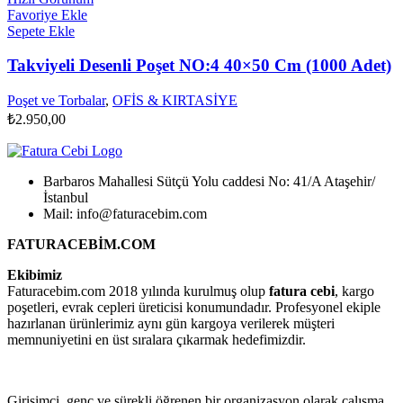
Favoriye Ekle
Sepete Ekle
Takviyeli Desenli Poşet NO:4 40×50 Cm (1000 Adet)
Poşet ve Torbalar
,
OFİS & KIRTASİYE
₺
2.950,00
Barbaros Mahallesi Sütçü Yolu caddesi No: 41/A Ataşehir/
İstanbul
Mail: info@faturacebim.com
FATURACEBİM.COM
Ekibimiz
Faturacebim.com 2018 yılında kurulmuş olup
fatura cebi
, kargo
poşetleri, evrak cepleri üreticisi konumundadır. Profesyonel ekiple
hazırlanan ürünlerimiz aynı gün kargoya verilerek müşteri
memnuniyetini en üst sıralara çıkarmak hedefimizdir.
Girişimci, genç ve sürekli öğrenen bir organizasyon olarak çalışma