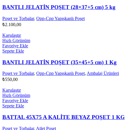
BANTLI JELATİN POŞET (28×37+5 cm) 5 kg
Poşet ve Torbalar
,
Opp-Cpp Yapışkanlı Poşet
₺
2.100,00
Karşılaştır
Hızlı Görünüm
Favoriye Ekle
Sepete Ekle
BANTLI JELATİN POŞET (35×45+5 cm) 1 Kg
Poşet ve Torbalar
,
Opp-Cpp Yapışkanlı Poşet
,
Ambalaj Ürünleri
₺
550,00
Karşılaştır
Hızlı Görünüm
Favoriye Ekle
Sepete Ekle
BATTAL 45X75 A KALİTE BEYAZ POŞET 1 KG
Poşet ve Torbalar
,
Atlet Poşet