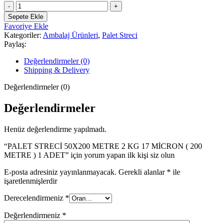
fiyat:
PALET
₺750,00.
STRECİ
₺600,00.
Sepete Ekle
50X200
Favoriye Ekle
METRE
Kategoriler:
Ambalaj Ürünleri
,
Palet Streci
2
Paylaş:
KG
17
Değerlendirmeler (0)
MİCRON
Shipping & Delivery
(
200
Değerlendirmeler (0)
METRE
)
Değerlendirmeler
1
ADET
Henüz değerlendirme yapılmadı.
adet
“PALET STRECİ 50X200 METRE 2 KG 17 MİCRON ( 200
METRE ) 1 ADET” için yorum yapan ilk kişi siz olun
E-posta adresiniz yayınlanmayacak.
Gerekli alanlar
*
ile
işaretlenmişlerdir
Derecelendirmeniz
*
Değerlendirmeniz
*