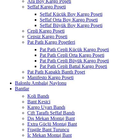
Ara Boy Kargo Poşeti
Şeffaf Kargo Poşeti
Şeffaf Küçük Boy Kargo Poşeti
Şeffaf Orta Boy Kargo Poşeti
Şeffaf Büyük Boy Kargo Poşeti
Cepli Kargo Poşeti
Cepsiz Kargo Poşeti
Pat Patlı Kargo Poşetleri
Pat Patlı Cepli Küçük Kargo Poşeti
Pat Patlı Cepli Orta Kargo Poşeti
Pat Patlı Cepli Büyük Kargo Poşeti
Pat Patlı Cepli Battal Kargo Poşeti
Pat Patlı Kapaklı Bantlı Poşet
Manifesto Kargo Poşeti
Balonlu Ambalaj Naylonu
Bantlar
Koli Bandı
Bant Kesici
Kargo Uyarı Bandı
Çift Taraflı Şeffaf Bandı
Dış Mekan Montaj Bant
Extra Güçlü Montaj Bant
Fragile Bant Turuncu
İç Mekan Montaj Bant