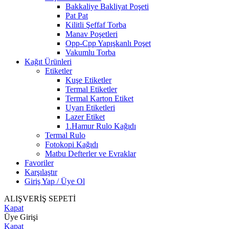
Bakkaliye Bakliyat Poşeti
Pat Pat
Kilitli Şeffaf Torba
Manav Poşetleri
Opp-Cpp Yapışkanlı Poşet
Vakumlu Torba
Kağıt Ürünleri
Etiketler
Kuşe Etiketler
Termal Etiketler
Termal Karton Etiket
Uyarı Etiketleri
Lazer Etiket
1.Hamur Rulo Kağıdı
Termal Rulo
Fotokopi Kağıdı
Matbu Defterler ve Evraklar
Favoriler
Karşılaştır
Giriş Yap / Üye Ol
ALIŞVERİŞ SEPETİ
Kapat
Üye Girişi
Kapat