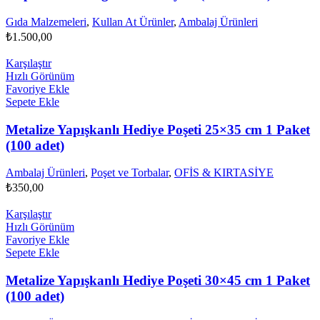
Gıda Malzemeleri
,
Kullan At Ürünler
,
Ambalaj Ürünleri
₺
1.500,00
Karşılaştır
Hızlı Görünüm
Favoriye Ekle
Sepete Ekle
Metalize Yapışkanlı Hediye Poşeti 25×35 cm 1 Paket
(100 adet)
Ambalaj Ürünleri
,
Poşet ve Torbalar
,
OFİS & KIRTASİYE
₺
350,00
Karşılaştır
Hızlı Görünüm
Favoriye Ekle
Sepete Ekle
Metalize Yapışkanlı Hediye Poşeti 30×45 cm 1 Paket
(100 adet)