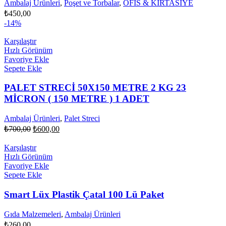
Ambalaj Ürünleri
,
Poşet ve Torbalar
,
OFİS & KIRTASİYE
₺
450,00
-14%
Karşılaştır
Hızlı Görünüm
Favoriye Ekle
Sepete Ekle
PALET STRECİ 50X150 METRE 2 KG 23
MİCRON ( 150 METRE ) 1 ADET
Ambalaj Ürünleri
,
Palet Streci
Orijinal
Şu
₺
700,00
₺
600,00
fiyat:
andaki
fiyat:
₺700,00.
Karşılaştır
₺600,00.
Hızlı Görünüm
Favoriye Ekle
Sepete Ekle
Smart Lüx Plastik Çatal 100 Lü Paket
Gıda Malzemeleri
,
Ambalaj Ürünleri
₺
260,00