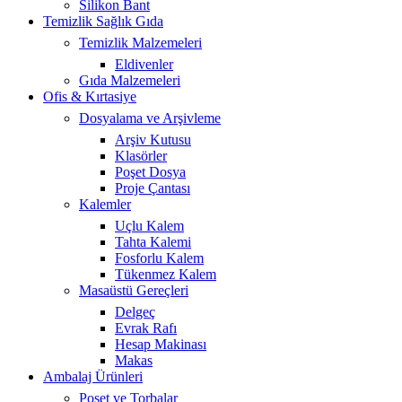
Silikon Bant
Temizlik Sağlık Gıda
Temizlik Malzemeleri
Eldivenler
Gıda Malzemeleri
Ofis & Kırtasiye
Dosyalama ve Arşivleme
Arşiv Kutusu
Klasörler
Poşet Dosya
Proje Çantası
Kalemler
Uçlu Kalem
Tahta Kalemi
Fosforlu Kalem
Tükenmez Kalem
Masaüstü Gereçleri
Delgeç
Evrak Rafı
Hesap Makinası
Makas
Ambalaj Ürünleri
Poşet ve Torbalar