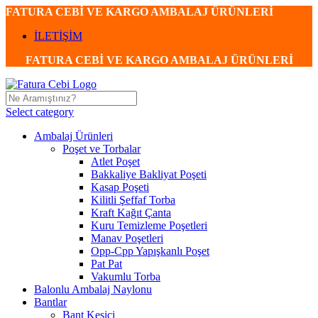
FATURA CEBİ VE KARGO AMBALAJ ÜRÜNLERİ
İLETİŞİM
FATURA CEBİ VE KARGO AMBALAJ ÜRÜNLERİ
Select category
Ambalaj Ürünleri
Poşet ve Torbalar
Atlet Poşet
Bakkaliye Bakliyat Poşeti
Kasap Poşeti
Kilitli Şeffaf Torba
Kraft Kağıt Çanta
Kuru Temizleme Poşetleri
Manav Poşetleri
Opp-Cpp Yapışkanlı Poşet
Pat Pat
Vakumlu Torba
Balonlu Ambalaj Naylonu
Bantlar
Bant Kesici