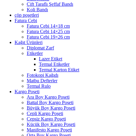
Çift Taraflı Şeffaf Bandı
Koli Bandı
çöp poşetleri
Fatura Cebi
Fatura Cebi 14×18 cm
Fatura Cebi 14×25 cm
Fatura Cebi 19×26 cm
Kağıt Ürünleri
Diplomat Zarf
Etiketler
Lazer Etiket
Termal Etiketler
Termal Karton Etiket
Fotokopi Kağıdı
Matbu Defterler
Termal Rulo
Kargo Poşeti
Ara Boy Kargo Poşeti
Battal Boy Kargo Poşeti
Büyük Boy Kargo Poşeti
Cepli Kargo Poşeti
Cepsiz Kargo Poşeti
Küçük Boy Kargo Poşeti
Manifesto Kargo Poşeti
Orta Boy Kargo Poşeti