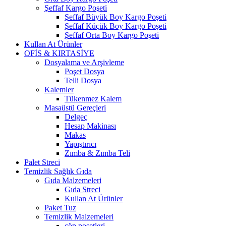
Şeffaf Kargo Poşeti
Şeffaf Büyük Boy Kargo Poşeti
Şeffaf Küçük Boy Kargo Poşeti
Şeffaf Orta Boy Kargo Poşeti
Kullan At Ürünler
OFİS & KIRTASİYE
Dosyalama ve Arşivleme
Poşet Dosya
Telli Dosya
Kalemler
Tükenmez Kalem
Masaüstü Gereçleri
Delgeç
Hesap Makinası
Makas
Yapıştırıcı
Zımba & Zımba Teli
Palet Streci
Temizlik Sağlık Gıda
Gıda Malzemeleri
Gıda Streci
Kullan At Ürünler
Paket Tuz
Temizlik Malzemeleri
çöp poşetleri