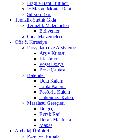
Fragile Bant Turuncu
İç Mekan Montaj Bant
Silikon Bant
Temizlik Sağlık Gıda
Temizlik Malzemeleri
Eldivenler
Gıda Malzemeleri
Ofis & Kırtasiye
Dosyalama ve Arşivleme
Arşiv Kutusu
Klasörler
Poşet Dosya
Proje Çantası
Kalemler
Uçlu Kalem
Tahta Kalemi
Fosforlu Kalem
Tükenmez Kalem
Masaüstü Gereçleri
Delgeç
Evrak Rafı
Hesap Makinası
Makas
Ambalaj Ürünleri
Poşet ve Torbalar