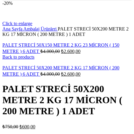
-20%
Click to enlarge
Ana Sayfa
Ambalaj Ürünleri
PALET STRECİ 50X200 METRE 2
KG 17 MİCRON ( 200 METRE ) 1 ADET
PALET STRECİ 50X150 METRE 2 KG 23 MİCRON ( 150
Orijinal
Şu
METRE ) 6 ADET
₺
4.000,00
₺
2.600,00
fiyat:
andaki
Back to products
fiyat:
₺4.000,00.
₺2.600,00.
PALET STRECİ 50X200 METRE 2 KG 17 MİCRON ( 200
Orijinal
Şu
METRE ) 6 ADET
₺
4.000,00
₺
2.600,00
fiyat:
andaki
fiyat:
₺4.000,00.
PALET STRECİ 50X200
₺2.600,00.
METRE 2 KG 17 MİCRON (
200 METRE ) 1 ADET
Orijinal
Şu
₺
750,00
₺
600,00
fiyat:
andaki