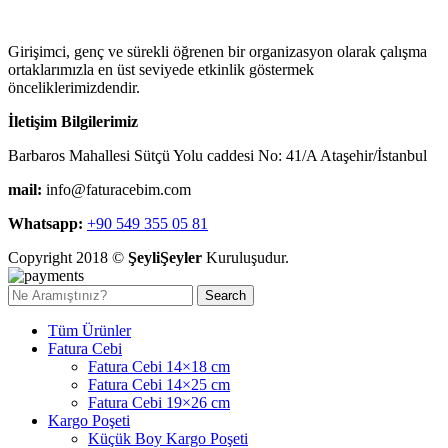
Girişimci, genç ve sürekli öğrenen bir organizasyon olarak çalışma
ortaklarımızla en üst seviyede etkinlik göstermek
önceliklerimizdendir.
İletişim Bilgilerimiz
Barbaros Mahallesi Sütçü Yolu caddesi No: 41/A Ataşehir/İstanbul
mail:
info@faturacebim.com
Whatsapp:
+90 549 355 05 81
Copyright 2018 ©
ŞeyliŞeyler
Kuruluşudur.
Search
Tüm Ürünler
Fatura Cebi
Fatura Cebi 14×18 cm
Fatura Cebi 14×25 cm
Fatura Cebi 19×26 cm
Kargo Poşeti
Küçük Boy Kargo Poşeti