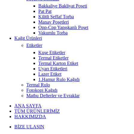
Bakkaliye Bakliyat Poşeti
Pat Pat
Kilitli Şeffaf Torba
Manav Poşetleri
Opp-Cpp Yapışkanlı Poşet
Vakumlu Torba
Kağıt Ürünleri
Etiketler
Kuşe Etiketler
Termal Etiketler
Termal Karton Etiket
Uyarı Etiketleri
Lazer Etiket
1.Hamur Rulo Kağıdı
Termal Rulo
Fotokopi Kağıdı
Matbu Defterler ve Evraklar
ANA SAYFA
TÜM ÜRÜNLERİMİZ
HAKKIMIZDA
BİZE ULAŞIN