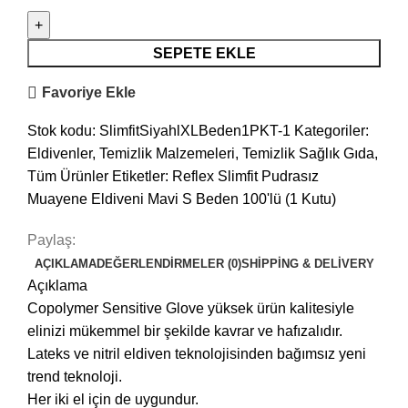
SEPETE EKLE
Favoriye Ekle
Stok kodu:
SlimfitSiyahlXLBeden1PKT-1
Kategoriler:
Eldivenler
,
Temizlik Malzemeleri
,
Temizlik Sağlık Gıda
,
Tüm Ürünler
Etiketler:
Reflex Slimfit Pudrasız
Muayene Eldiveni Mavi S Beden 100'lü (1 Kutu)
Paylaş:
AÇIKLAMA
DEĞERLENDIRMELER (0)
SHIPPING & DELIVERY
Açıklama
Copolymer Sensitive Glove yüksek ürün kalitesiyle
elinizi mükemmel bir şekilde kavrar ve hafızalıdır.
Lateks ve nitril eldiven teknolojisinden bağımsız yeni
trend teknoloji.
Her iki el için de uygundur.